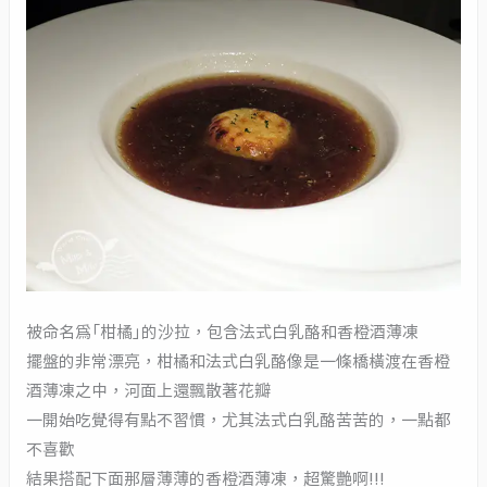
被命名為「柑橘」的沙拉，包含法式白乳酪和香橙酒薄凍
擺盤的非常漂亮，柑橘和法式白乳酪像是一條橋橫渡在香橙
酒薄凍之中，河面上還飄散著花瓣
一開始吃覺得有點不習慣，尤其法式白乳酪苦苦的，一點都
不喜歡
結果搭配下面那層薄薄的香橙酒薄凍，超驚艷啊!!!