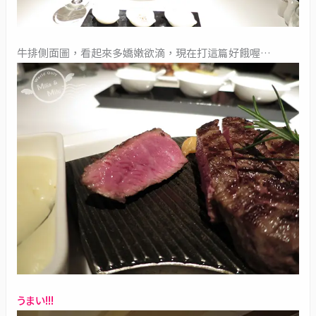
牛排側面圖，看起來多嬌嫩欲滴，現在打這篇好餓喔…
うまい!!!