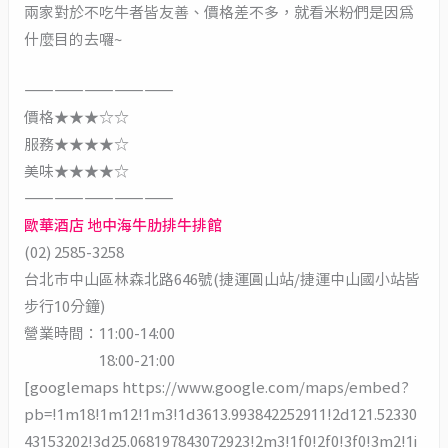
兩家對於不吃牛者皆友善、價格差不多，就看米粉們是因為
什麼目的去囉~
——————————
價格★★★☆☆
服務★★★★☆
美味★★★★☆
——————————
歐華酒店 地中海牛肋排牛排館
(02) 2585-3258
台北市中山區林森北路646號(捷運圓山站/捷運中山國小站皆
步行10分鐘)
營業時間：11:00-14:00
18:00-21:00
[googlemaps https://www.google.com/maps/embed?
pb=!1m18!1m12!1m3!1d3613.993842252911!2d121.52330
43153202!3d25.068197843072923!2m3!1f0!2f0!3f0!3m2!1i