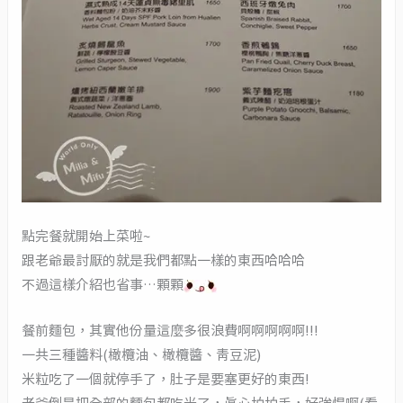
點完餐就開始上菜啦~
跟老爺最討厭的就是我們都點一樣的東西哈哈哈
不過這樣介紹也省事…顆顆
餐前麵包，其實他份量這麼多很浪費啊啊啊啊啊!!!
一共三種醬料(橄欖油、橄欖醬、青豆泥)
米粒吃了一個就停手了，肚子是要塞更好的東西!