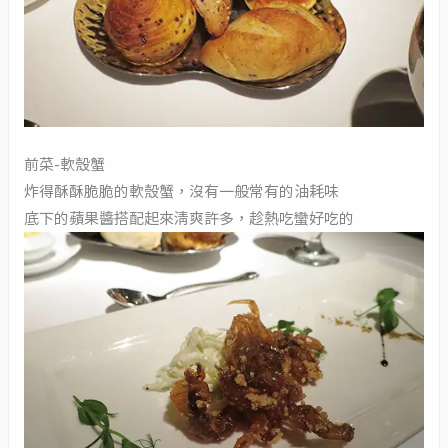
前菜-軟殼蟹
炸得酥酥脆脆的軟殼蟹，沒有一般常有的油耗味
底下的蘋果醬搭配起來清爽許多，趁熱吃蠻好吃的