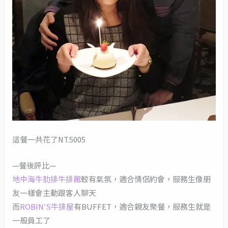
這餐一共花了NT.5005
—餐後評比—
地中海牛肋排牛排館
較有氣氛，適合情侶約會，服務生像朋
友一樣會主動跟客人聊天
而
ROBIN’S牛排屋
有BUFFET，適合親友聚餐，服務生就是
一般員工了