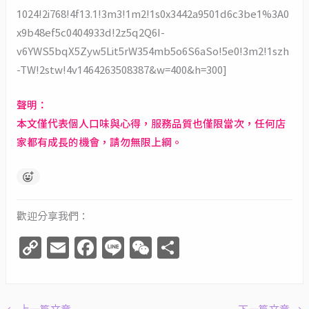
1024!2i768!4f13.1!3m3!1m2!1s0x3442a9501d6c3be1%3A0
x9b48ef5c0404933d!2z5q2Q6I-
v6YWS5bqX5Zyw5Lit5rW354mb5o6S6aSo!5e0!3m2!1szh
-TW!2stw!4v1464263508387&w=400&h=300]
聲明：
本文僅代表個人口味與心得，服務品質也僅限當次，任何店
家都有成長的機會，請勿無限上綱。
歡迎分享我們：
C
E
F
Li
W
分
o
m
a
n
e
享
p
ai
c
e
C