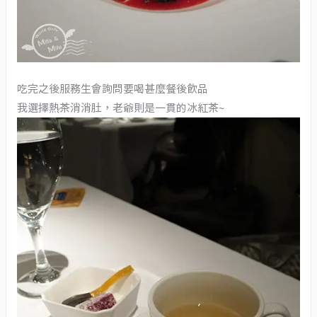
吃完之後服務生會詢問要喝甚麼餐後飲品
我選擇熱茶消消肚，老爺則是一貫的冰紅茶~