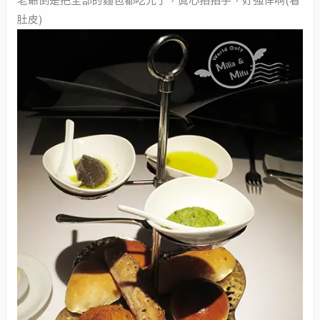
老爺倒是把全部的麵包都吃光了，真心拍拍手，好強悍啊(看
肚皮)