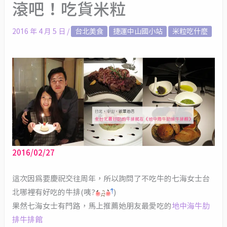
滾吧！吃貨米粒
2016 年 4 月 5 日
/
台北美食
捷運中山國小站
米粒吃什麼
2016/02/27
這次因為要慶祝交往周年，所以詢問了不吃牛的七海女士台
北哪裡有好吃的牛排(咦?
)
果然七海女士有門路，馬上推薦她朋友最愛吃的
地中海牛肋
排牛排館