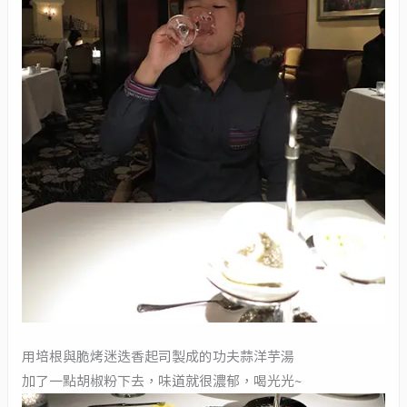
用培根與脆烤迷迭香起司製成的功夫蒜洋芋湯
加了一點胡椒粉下去，味道就很濃郁，喝光光~