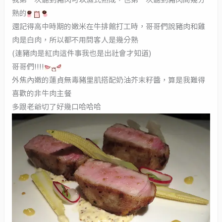
熟的
還記得高中時期的嫩米在牛排館打工時，哥哥們說豬肉和雞
肉是白肉，所以都不用問客人是幾分熟
(連豬肉是紅肉這件事我也是出社會才知道)
哥哥們!!!!
外焦內嫩的蓮貞無毒豬里肌搭配奶油芥末籽醬，算是我難得
喜歡的非牛肉主餐
多跟老爺切了好幾口哈哈哈