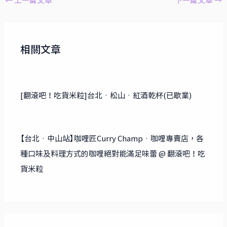
y
l
e
h
←
上一篇文章
下一篇文章
→
Li
b
at
n
o
k
o
相關文章
k
[翻滾吧！吃貨米粒]台北‧松山‧紅酒乾杯(已歇業)
【台北‧中山站】咖哩匠Curry Champ‧咖哩專賣店，各
種口味及料理方式的咖哩絕對能滿足味蕾 @ 翻滾吧！吃
貨米粒