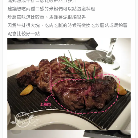
濕式熟成牛排口感比較鮮甜且多汁
建議想吃兩種口感的米粉們可以點這道料理
炒蘑菇味道比較重、馬鈴薯泥很綿很香
因為牛排很大塊，吃肉吃膩的時候稍微換吃炒蘑菇或馬鈴薯
泥會比較好一點