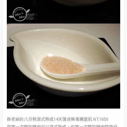
換老爺的八分熟濕式熟成14天蓮貞無毒豬里肌 NT.1650
我第一次聽到豬肉可以濕式熟成，也第一次聽到豬肉問幾分