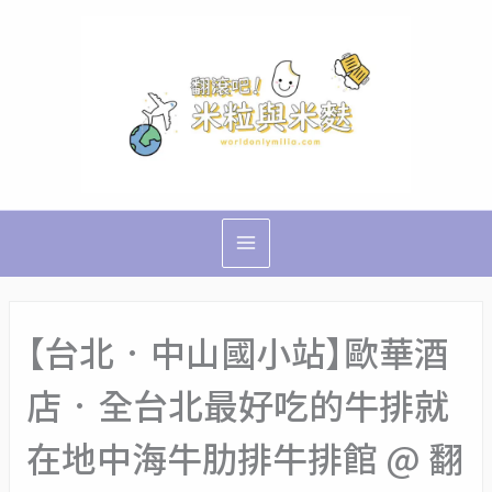
跳
Main
至
Menu
主
要
內
容
【台北‧中山國小站】歐華酒
店‧全台北最好吃的牛排就
在地中海牛肋排牛排館 @ 翻