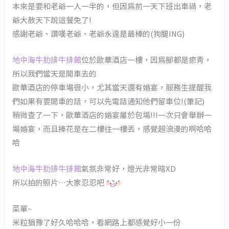
本來是要和老爺一人一半的，但因為前一天下班出車禍，老
爺大赦天下說這餐免了!
感謝老爺、讚嘆老爺、老爺永遠是最棒的(狗腿ING)
地中海牛肋排牛排館
位於歐華酒店一樓，因為腳都是瘀青，
所以我們當天是開車去的
歐華酒店的停車場很小，尤其當天還有婚宴，服務生提醒我
們如果有要開車的話，可以先電話通知他們留車位!(筆記)
稍微查了一下，歐華酒店的婚宴屬於包場!!!一次只會舉辦一
場婚宴，而且捧花是在二樓往一樓丟，感覺超浪漫的啊哈哈
哈
地中海牛肋排牛排館
氣氛非常好，燈光非常暗XD
所以拍的照片…大家忍忍吧
菜單~
米粒猶豫了好久哈哈哈，看網路上都感覺好小一份