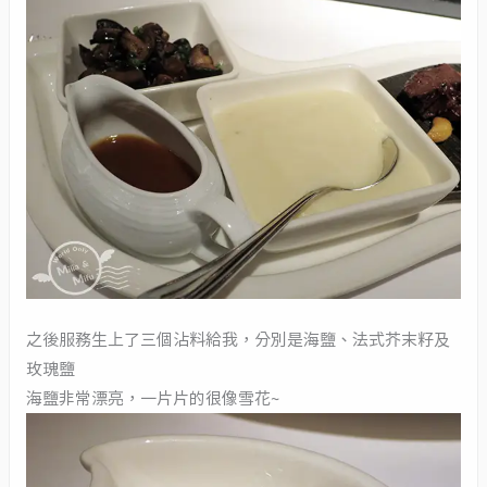
之後服務生上了三個沾料給我，分別是海鹽、法式芥末籽及
玫瑰鹽
海鹽非常漂亮，一片片的很像雪花~