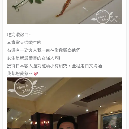
吃完漱漱口~
其實當天還蠻空的
右邊有一對客人我一直在偷偷觀察他們
女生是我最羨慕的女強人啊!
接待日本客人還對紅酒小有研究，全程用日文溝通
我都戀愛惹~~