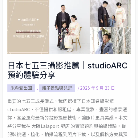
日
本
七
五
三
攝
影
日本七五三攝影推薦｜studioARC
推
預約體驗分享
薦
｜
米粒愛出國
,
親子景點哪兒逛
/
2025 年 9 月 23 日
studioARC
預
重要的七五三成長儀式，我們選擇了日本知名攝影館
約
studioARC，不僅提供和服租借、專業髮妝、豐富的棚景選
體
擇，甚至還有最新的投影攝影技術，讓照片更具美感。本文
驗
將分享我在 大阪Lalaport 堺店 的實際預約與拍攝體驗，從
分
服裝挑選、梳化、拍攝流程到照片下載，以及價格方案與預