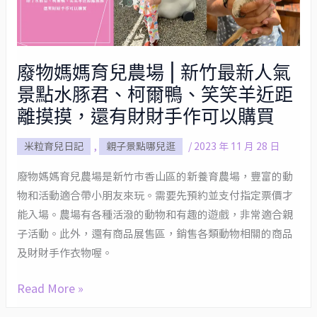
四
育
天!
兒
農
廢物媽媽育兒農場 | 新竹最新人氣
場
景點水豚君、柯爾鴨、笑笑羊近距
|
新
離摸摸，還有財財手作可以購買
竹
米粒育兒日記
,
親子景點哪兒逛
/
2023 年 11 月 28 日
最
新
廢物媽媽育兒農場是新竹市香山區的新養育農場，豐富的動
人
物和活動適合帶小朋友來玩。需要先預約並支付指定票價才
氣
能入場。農場有各種活潑的動物和有趣的遊戲，非常適合親
景
子活動。此外，還有商品展售區，銷售各類動物相關的商品
點
及財財手作衣物喔。
水
豚
Read More »
君、