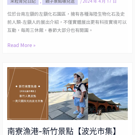
米粒育兒日記
,
親子景點哪兒逛
/
2024 年 4 月 17 日
景
點，
位於台南左鎮的左鎮化石園區，擁有各種海陸生物化石及史
小
前人類-左鎮人的展出介紹，不僅實體展出更有科技實境可以
恐
互動，每周三休館，春節大部分也有開園。
龍
Read More »
迷
必
去
遠
南
古
寮
化
漁
石
港-
主
新
題
竹
園
景
南寮漁港-新竹景點【波光市集】
區
點