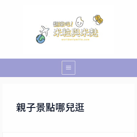
跳
Main
至
Menu
主
要
內
容
親子景點哪兒逛