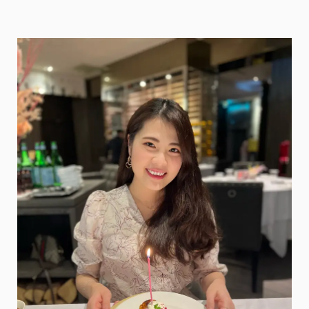
柯
爾
鴨、
笑
笑
羊
近
距
離
摸
摸，
還
有
財
財
手