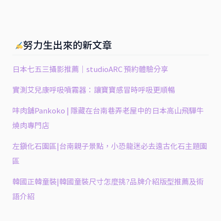
努力生出來的新文章
日本七五三攝影推薦｜studioARC 預約體驗分享
實測艾兒康呼吸噴霧器：讓寶寶感冒時呼吸更順暢
㕩肉舖Pankoko | 隱藏在台南巷弄老屋中的日本高山飛驒牛
燒肉專門店
左鎮化石園區|台南親子景點，小恐龍迷必去遠古化石主題園
區
韓國正韓童裝|韓國童裝尺寸怎麼挑?品牌介紹版型推薦及術
語介紹