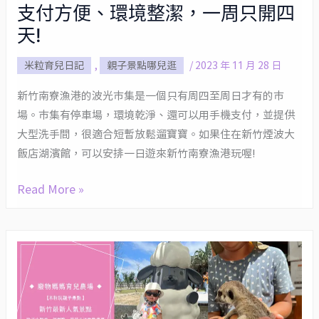
支付方便、環境整潔，一周只開四
【波
光
天!
市
米粒育兒日記
,
親子景點哪兒逛
/
2023 年 11 月 28 日
集】
支
新竹南寮漁港的波光市集是一個只有周四至周日才有的市
付
場。市集有停車場，環境乾淨、還可以用手機支付，並提供
方
大型洗手間，很適合短暫放鬆遛寶寶。如果住在新竹煙波大
便、
飯店湖濱館，可以安排一日遊來新竹南寮漁港玩喔!
環
境
Read More »
整
潔，
一
廢
周
物
只
媽
開
媽