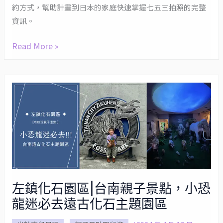
享
約方式，幫助計畫到日本的家庭快速掌握七五三拍照的完整
資訊。
Read More »
左
鎮
化
石
園
區|
台
左鎮化石園區|台南親子景點，小恐
南
龍迷必去遠古化石主題園區
親
子