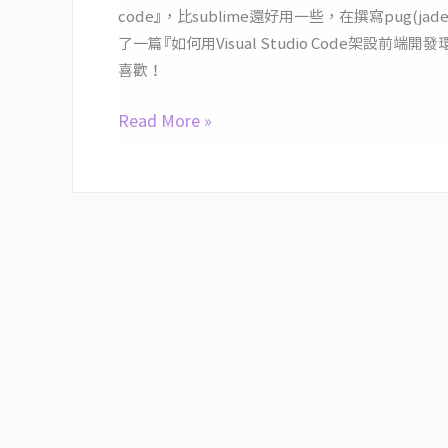
code』，比sublime還好用一些，在撰寫pug(
Visual
了一篇『如何用Visual Studio Code架設前端開發環境
Studio
喜歡！
Code
架
Read More »
設
前
端
開
發
環
境
（pug
[
jade
]、
sass、