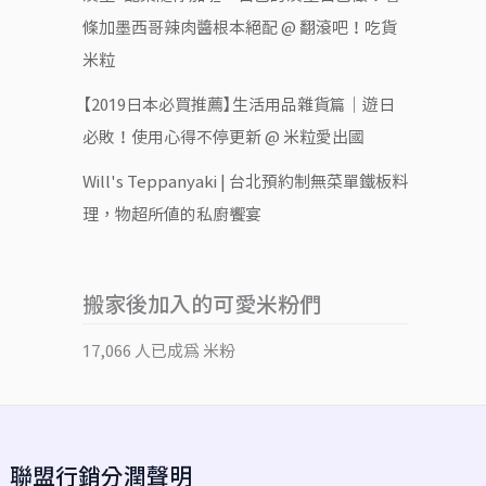
條加墨西哥辣肉醬根本絕配 @ 翻滾吧！吃貨
米粒
【2019日本必買推薦】生活用品雜貨篇｜遊日
必敗！使用心得不停更新 @ 米粒愛出國
Will's Teppanyaki | 台北預約制無菜單鐵板料
理，物超所值的私廚饗宴
搬家後加入的可愛米粉們
17,066 人已成為 米粉
聯盟行銷分潤聲明