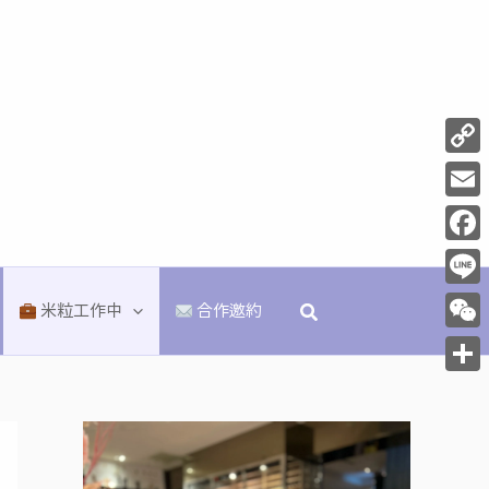
Copy
Link
Email
Face
Line
搜
米粒工作中
合作邀約
尋
WeCh
分
享