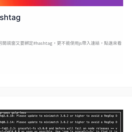
htag
又要另開視窗又要綁定#hashtag，更不能使用js帶入連結，點進來看