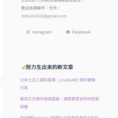
於2023/11/29將部落格搬遷至新址。
歡迎各類案件、合作：
milia.lin0323@gmail.com
Instagram
Facebook
努力生出來的新文章
日本七五三攝影推薦｜studioARC 預約體驗
分享
實測艾兒康呼吸噴霧器：讓寶寶感冒時呼吸更
順暢
㕩肉舖Pankoko | 隱藏在台南巷弄老屋中的日