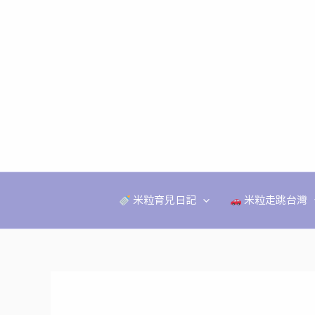
跳
至
主
要
內
容
米粒育兒日記
米粒走跳台灣