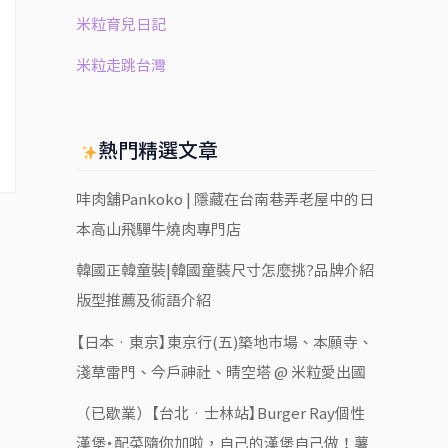
米粒育兒日記
米粒走跳台灣
熱門精選文章
㕩肉舖Pankoko | 隱藏在台南巷弄老屋中的日
本高山飛驒牛燒肉專門店
韓國正韓童裝|韓國童裝尺寸怎麼挑?品牌介紹
版型推薦及術語介紹
【日本‧東京】東京行(五)築地市場、本願寺、
淺草雷門、今戶神社、晴空塔 @ 米粒愛出國
（已歇業）【台北‧士林站】Burger Ray個性
漢堡・配菜隨你加啦，自己的漢堡自己做！薯