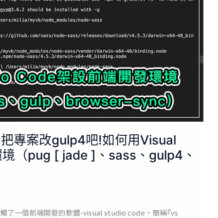
把專案改gulp4吧!如何用Visual
（pug [ jade ]、sass、gulp4、
端開發的軟體-visual studio code，簡稱『vs