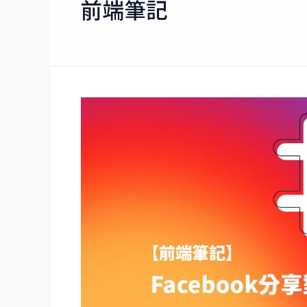
前端筆記
Facebook
分
享
貼
文
自
帶
#Hashtag