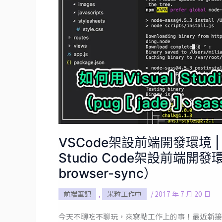
前
端
開
發
環
境
|
把
專
案
VSCode架設前端開發環境 | 
改
Studio Code架設前端開發環境
gulp4
browser-sync）
吧!
如
前端筆記
,
米粒工作中
/
2017 年 7 月 20 日
何
今天不聊吃不聊玩，來寫點工作上的事！最近新接觸了一個前
用