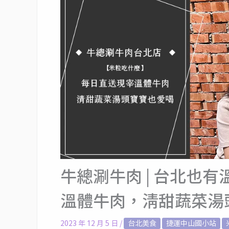
牛總涮牛肉 | 台北也
溫體牛肉，清甜蔬菜湯
2023 年 12 月 5 日
/
台北美食
捷運中山國小站