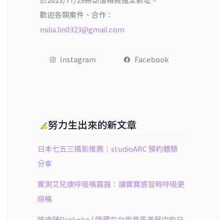
於2023/11/29將部落格搬遷至新址。
歡迎各類案件、合作：
milia.lin0323@gmail.com
Instagram
Facebook
努力生出來的新文章
日本七五三攝影推薦｜studioARC 預約體驗
分享
實測艾兒康呼吸噴霧器：讓寶寶感冒時呼吸更
順暢
㕩肉舖Pankoko | 隱藏在台南巷弄老屋中的日