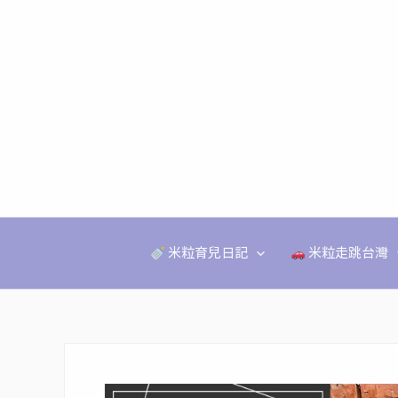
跳
至
主
要
內
容
米粒育兒日記
米粒走跳台灣