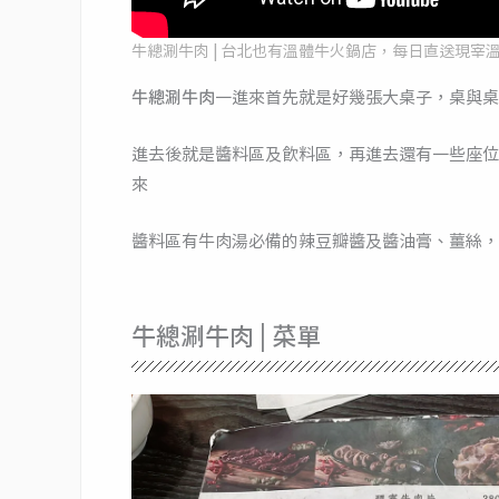
牛總涮牛肉 | 台北也有溫體牛火鍋店，每日直送現宰
牛總涮牛肉
一進來首先就是好幾張大桌子，桌與桌
進去後就是醬料區及飲料區，再進去還有一些座位
來
醬料區有牛肉湯必備的辣豆瓣醬及醬油膏、薑絲，
牛總涮牛肉 | 菜單