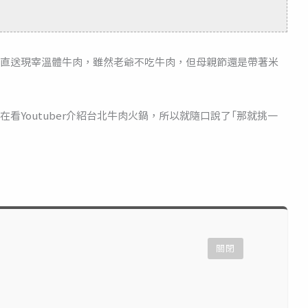
直送現宰溫體牛肉，雖然老爺不吃牛肉，但母親節還是帶著米
看Youtuber介紹台北牛肉火鍋，所以就隨口說了「那就挑一
關閉