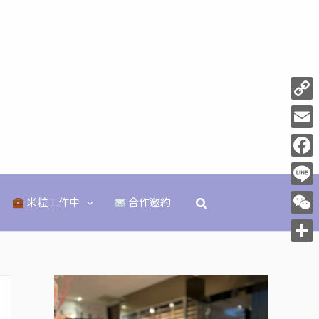
Copy
Link
Email
Face
Line
搜
米粒工作中
合作邀約
尋
WeCh
分
享