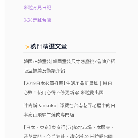
米粒育兒日記
米粒走跳台灣
熱門精選文章
韓國正韓童裝|韓國童裝尺寸怎麼挑?品牌介紹
版型推薦及術語介紹
【2019日本必買推薦】生活用品雜貨篇｜遊日
必敗！使用心得不停更新 @ 米粒愛出國
㕩肉舖Pankoko | 隱藏在台南巷弄老屋中的日
本高山飛驒牛燒肉專門店
【日本‧東京】東京行(五)築地市場、本願寺、
淺草雷門、今戶神社、晴空塔 @ 米粒愛出國