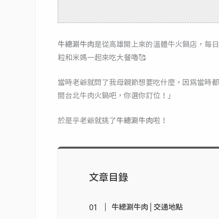
牛總涮牛肉
是從高雄開上來的溫體牛火鍋店，每日
粒和米媽一起來吃大餐嚕🥰
當時老爺就問了我母親節想要吃什麼，因為當時都在
間台北牛肉火鍋吧，你選你訂位！」
於是乎老爺就挑了
牛總涮牛肉
啦！
文章目錄
牛總涮牛肉 | 交通地點