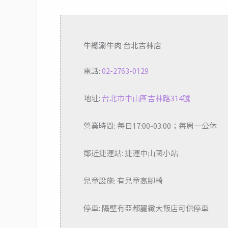
牛總涮牛肉 台北吉林店
電話:
02-2763-0129
地址:
台北市中山區吉林路31
4號
營業時間: 每日17:00-03:00；每周一公休
鄰近捷運站: 捷運中山國小站
兒童設施: 有兒童高腳椅
停車: 隔壁有亞都麗緻大飯店可供停車