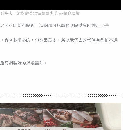
溫體牛肉，清甜蔬菜湯頭寶寶也愛喝-餐廳環境
之間的距離有點近，海豹都可以轉頭跟隔壁桌阿嬤玩了🤣
，容客數蠻多的，但也因為多，所以我們去的當時有些忙不過
還有調製好的洋蔥醬油。