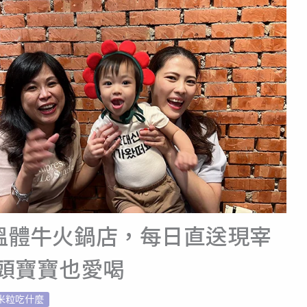
有溫體牛火鍋店，每日直送現宰
頭寶寶也愛喝
米粒吃什麼