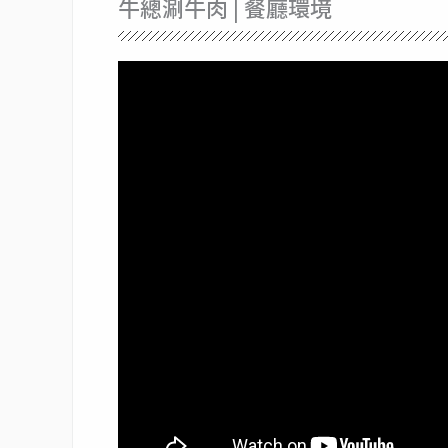
牛總涮牛肉 | 餐廳環境