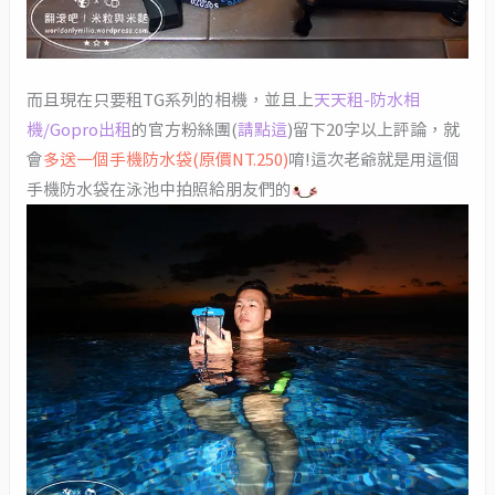
而且現在只要租TG系列的相機，並且上
天天租-防水相
機/Gopro出租
的官方粉絲團(
請點這
)留下20字以上評論，就
會
多送一個手機防水袋(原價NT.250)
唷!這次老爺就是用這個
手機防水袋在泳池中拍照給朋友們的