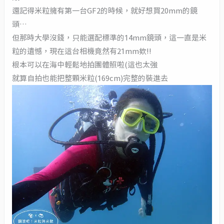
還記得米粒擁有第一台GF2的時候，就好想買20mm的鏡
頭…
但那時大學沒錢，只能選配標準的14mm鏡頭，這一直是米
粒的遺憾，現在這台相機竟然有21mm欸!!
根本可以在海中輕鬆地拍團體照啦(這也太強
就算自拍也能把整顆米粒(169cm)完整的裝進去