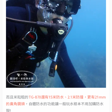
而且米粒租的
TG-870還有15米防水、2.1米防撞，更有21mm
的廣角鏡頭
，自體防水的功能讓一般玩水根本不用加購防水
殼!