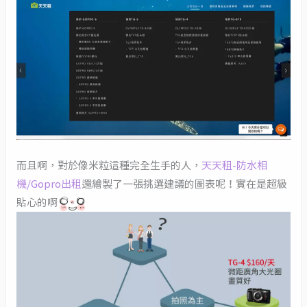
而且啊，對於像米粒這種完全生手的人，
天天租-防水相
機/Gopro出租
還繪製了一張挑選建議的圖表呢！實在是超級
貼心的啊