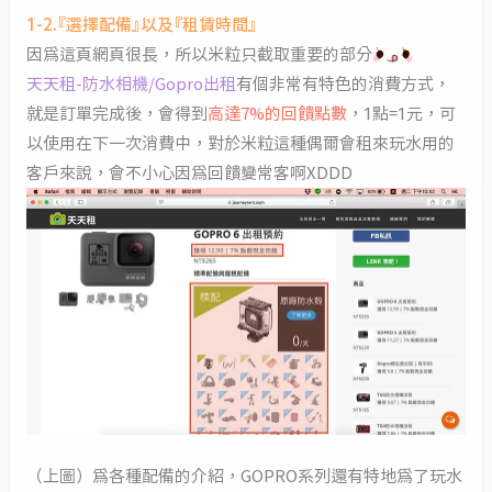
1-2.『選擇配備』以及『租賃時間』
因為這頁網頁很長，所以米粒只截取重要的部分
天天租-防水相機/Gopro出租
有個非常有特色的消費方式，
就是訂單完成後，會得到
高達7%的回饋點數
，1點=1元，可
以使用在下一次消費中，對於米粒這種偶爾會租來玩水用的
客戶來說，會不小心因為回饋變常客啊XDDD
（上圖）為各種配備的介紹，GOPRO系列還有特地為了玩水