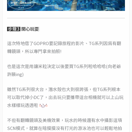
步驟3
開心玩耍
這次特地借了GOPRO要記錄旅程的影片、TG系列因為有翻
轉鏡頭，所以專門拿來拍照!
也是這次是用讓米粒決定以後要買TG系列啦哈哈哈(向老爺
許願ing)
雖然TG系列很大台，潛水殼也大到很誇張，但TG系列根本
可以取代掉小DC了，出去玩只要攜帶這台相機就可以上山玩
水樣樣玩透透啦
不但有翻轉鏡頭及美機效果，玩水的時候還有水中攝影這項
SCN模式，就算在暗摸摸沒有打光的游泳池也可以輕鬆地拍