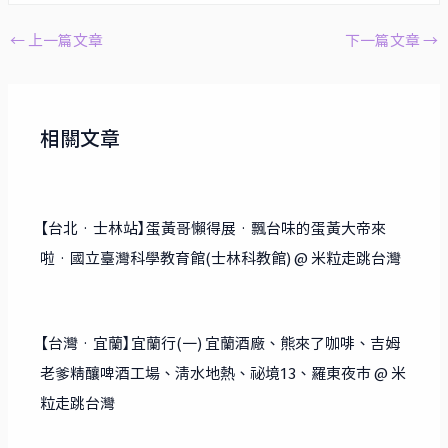
p
ai
c
e
C
y
l
e
h
←
上一篇文章
下一篇文章
→
Li
b
at
n
o
k
o
相關文章
k
【台北‧士林站】蛋黃哥懶得展‧飄台味的蛋黃大帝來
啦‧國立臺灣科學教育館(士林科教館) @ 米粒走跳台灣
【台灣‧宜蘭】宜蘭行(一) 宜蘭酒廠、熊來了咖啡、吉姆
老爹精釀啤酒工場、清水地熱、祕境13、羅東夜市 @ 米
粒走跳台灣