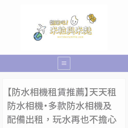
跳
Main
至
Menu
主
要
內
容
【防水相機租賃推薦】天天租
防水相機・多款防水相機及
配備出租，玩水再也不擔心