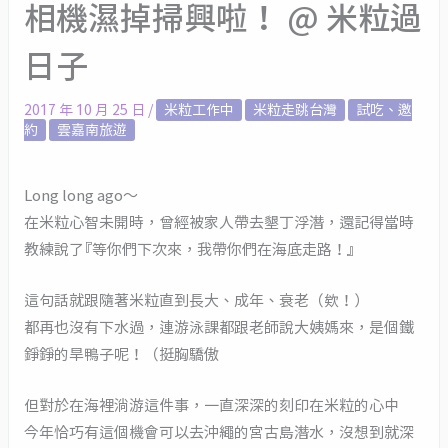
相機濕掉掃興啦！ @ 米粒過
日子
2017 年 10 月 25 日
/
米粒工作中
米粒走跳台灣
試吃、邀
約
雲嘉南旅遊
Long long ago～
在米粒心智未開時，曾經被家人帶去墾丁浮潛，還記得當時
教練說了『等你們下次來，我帶你們在海底走路！』
這句話就跟隨著米粒直到長大、成年、衰老（欸！）
都再也沒有下水過，連游泳課都跟老師說大姨媽來，是個鐵
錚錚的旱鴨子呢！（挺胸驕傲
但對於在海裡淌游這件事，一直深深的刻印在米粒的心中
今年恰巧有這個機會可以去沖繩的宮古島潛水，沒想到就深