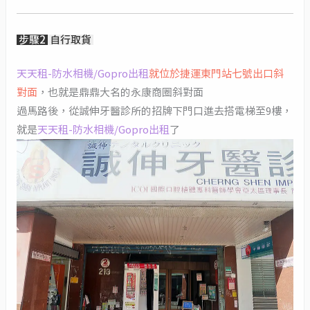
步驟2
自行取貨
天天租-防水相機/Gopro出租
就位於捷運東門站七號出口斜
對面
，也就是鼎鼎大名的永康商圈斜對面
過馬路後，從誠伸牙醫診所的招牌下門口進去搭電梯至9樓，
就是
天天租-防水相機/Gopro出租
了