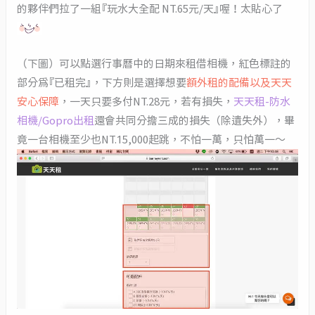
的夥伴們拉了一組『玩水大全配 NT.65元/天』喔！太貼心了
（下圖）可以點選行事曆中的日期來租借相機，紅色標註的
部分為『已租完』，下方則是選擇想要
額外租的配備以及天天
安心保障
，一天只要多付NT.28元，若有損失，
天天租-防水
相機/Gopro出租
還會共同分擔三成的損失（除遺失外），畢
竟一台相機至少也NT.15,000起跳，不怕一萬，只怕萬一～