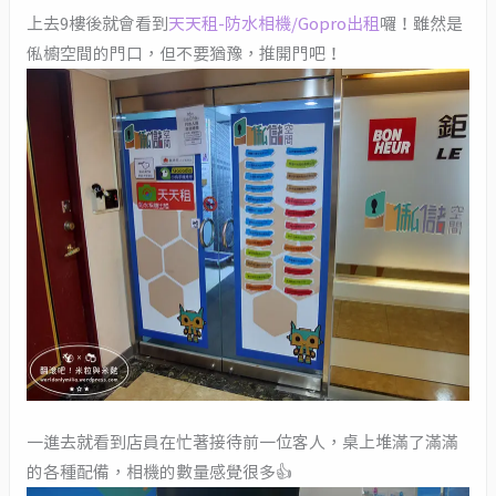
上去9樓後就會看到
天天租-防水相機/Gopro出租
囉！雖然是
俬櫥空間的門口，但不要猶豫，推開門吧！
一進去就看到店員在忙著接待前一位客人，桌上堆滿了滿滿
的各種配備，相機的數量感覺很多👍