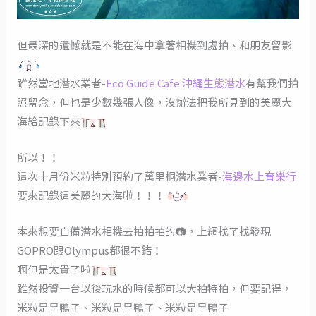
但最深的遺憾就是不能在海中拿著相機到處拍、和朋友留影
雖然當地潛水業者-
Eco Guide Cafe 沖繩生態潛水
有幫我們拍
照留念，但也是少數幾張人像，沒辦法把我所見到的美麗大
海給記錄下來
所以！！
這次十月份米粒特別預約了萬里桐潛水業者-
海邊水上育樂行
要來記錄這美麗的大海啦！！！
本來想要自備潛水相機去拍拍拍的📷，上網找了找發現
GOPRO跟Olympus都很不錯！
啊但是太貴了啦
雖然投資一台以後玩水的時候都可以大拍特拍，但要記得，
米粒是旱鴨子、米粒是旱鴨子、米粒是旱鴨子