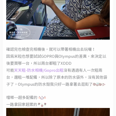
確認完也檢查完相機後，就可以帶著相機出去玩囉！
因為米粒也想要試試GOPRO與Olympus的差異，來決定以
後要買哪一台，所以兩台都租了XDDD
可能
天天租-防水相機/Gopro出租
沒有遇過有人一次租兩
台，還租一堆配備，所以除了原本的防水袋外，沒有其他袋
子了，Olympus的防水殼我只好一路拿著去逛街了
噹啷~~超多配備的
一路拿回家超累的