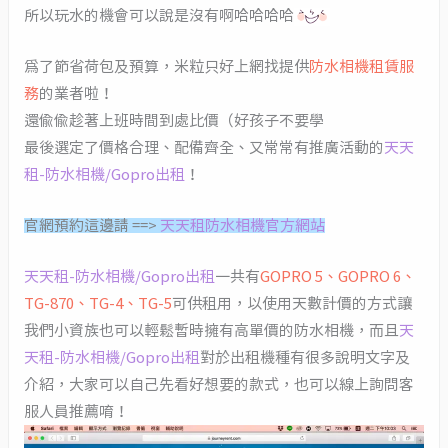
所以玩水的機會可以說是沒有啊哈哈哈哈
為了節省荷包及預算，米粒只好上網找提供
防水相機租賃服
務
的業者啦！
還偷偷趁著上班時間到處比價（好孩子不要學
最後選定了價格合理、配備齊全、又常常有推廣活動的
天天
租-防水相機/Gopro出租
！
官網預約這邊請 ==>
天天租防水相機官方網站
天天租-防水相機/Gopro出租
一共有
GOPRO 5、GOPRO 6、
TG-870、TG-4、TG-5
可供租用，以使用天數計價的方式讓
我們小資族也可以輕鬆暫時擁有高單價的防水相機，而且
天
天租-防水相機/Gopro出租
對於出租機種有很多說明文字及
介紹，大家可以自己先看好想要的款式，也可以線上詢問客
服人員推薦唷！