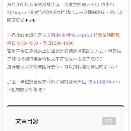
員的介紹以及確認機身狀況，最重要的是
天天租-防水相
機/Gopro出租
就位於捷運東門站出口一分鐘的路程，還可以
順便逛街
不過比較麻煩的是
天天租-防水相機/Gopro出租
營業時間為
平日10:00-18:00、假日12:00-18:00
若是平常日還機的上班族還是建議選擇宅配的方式，畢竟為
了還相機還特地告假也太不符合成本概念了XDDD
還好老爺回來隔天剛好放假，可以幫我還相機哈哈哈
那麼！米粒接著就來介紹如何訂購
天天租-防水相機/Gopro
出租
的防水相機吧！
文章目錄
關閉