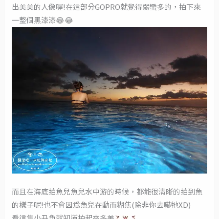
出美美的人像喔!在這部分GOPRO就覺得弱蠻多的，拍下來
一整個黑漆漆😂😂
而且在海底拍魚兒魚兒水中游的時候，都能很清晰的拍到魚
的樣子呢!也不會因為魚兒在動而糊焦(除非你去嚇牠XD)
看這隻小丑魚就知道拍起來多美