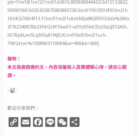
pb=!1m18!1m12!1m3!1d3615.005836844422!2d121.52822
59506166!3d25.033875983893726!2m3!1f0!2f0!3f0!3m2!1i
1024!2i768!4f13.1!3m3!1m2!1s0x3442a9820f0153db%3A0x
2f762340878b23fd!2zMTAw5Y-w5YyX5biC5Lit5q2j5Y2A5L-
h576p6Lev5LqM5q61MjEz6Jmf!5e0!3m2!1szh-
TW!2stw!4v1508903110094&w=400&h=300]
聲明：
本文為廠商邀約文，內容皆屬個人真實體驗心得，請安心閱
讀。
歡迎分享我們：
C
E
F
Li
W
分
o
m
a
n
e
享