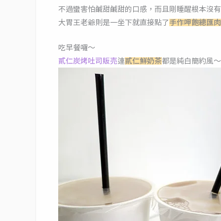
不過蠻害怕鹹甜鹹甜的口感，而且剛睡醒根本沒有
大胃王老爺則是一坐下就直接點了
手作呷飽總匯肉
吃早餐囉～
貳仁炭烤吐司販売
連
貳仁鮮奶茶
都是純白簡約風～