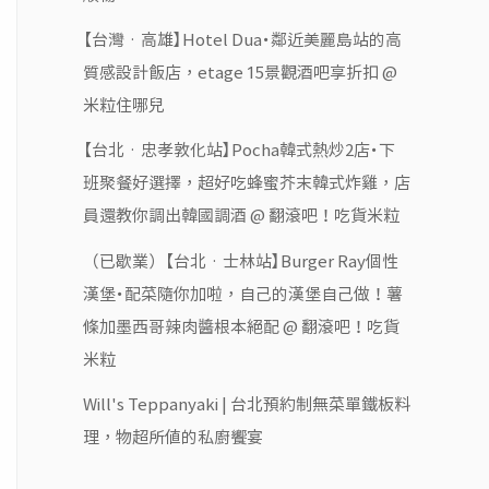
【台灣‧高雄】Hotel Dua・鄰近美麗島站的高
質感設計飯店，etage 15景觀酒吧享折扣 @
米粒住哪兒
【台北‧忠孝敦化站】Pocha韓式熱炒2店・下
班聚餐好選擇，超好吃蜂蜜芥末韓式炸雞，店
員還教你調出韓國調酒 @ 翻滾吧！吃貨米粒
（已歇業）【台北‧士林站】Burger Ray個性
漢堡・配菜隨你加啦，自己的漢堡自己做！薯
條加墨西哥辣肉醬根本絕配 @ 翻滾吧！吃貨
米粒
Will's Teppanyaki | 台北預約制無菜單鐵板料
理，物超所值的私廚饗宴