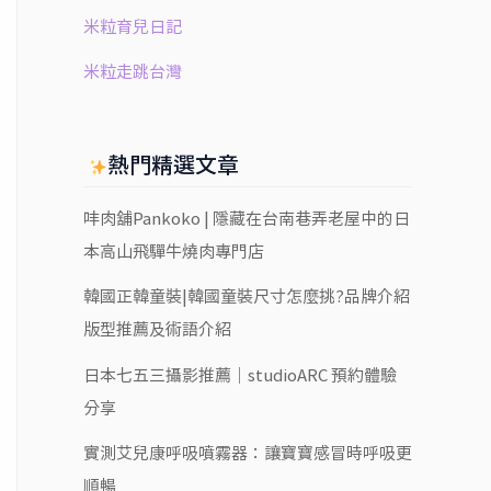
米粒育兒日記
米粒走跳台灣
熱門精選文章
㕩肉舖Pankoko | 隱藏在台南巷弄老屋中的日
本高山飛驒牛燒肉專門店
韓國正韓童裝|韓國童裝尺寸怎麼挑?品牌介紹
版型推薦及術語介紹
日本七五三攝影推薦｜studioARC 預約體驗
分享
實測艾兒康呼吸噴霧器：讓寶寶感冒時呼吸更
順暢