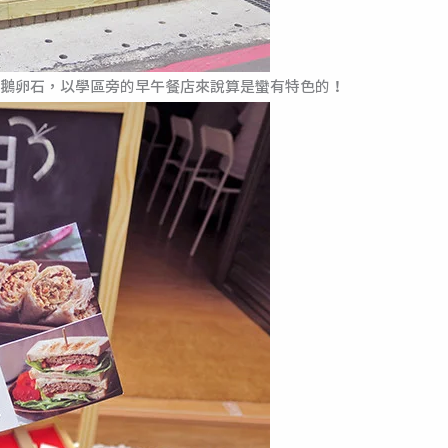
鵝卵石，以學區旁的早午餐店來說算是蠻有特色的！