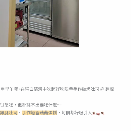
很想吃，但都挑不出要吃什麼～
雞腿吐司
、
手作塔香菇菇蛋餅
，每個都好吸引人