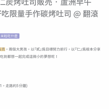
貳仁炭烤吐司販売‧蘆洲早午
吃限量手作碳烤吐司 @ 翻滾
米粒吃什麼
販売
，兩個大男孩，以『貳』為目標努力前行，以『仁』為根本分享
吃到都想一起完成這微小的夢想呢！
1，走路約5分鐘)