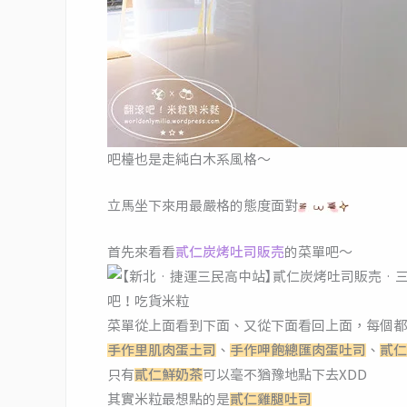
吧檯也是走純白木系風格～
立馬坐下來用最嚴格的態度面對
首先來看看
貳仁炭烤吐司販売
的菜單吧～
菜單從上面看到下面、又從下面看回上面，每個都
手作里肌肉蛋土司
、
手作呷飽總匯肉蛋吐司
、
貳仁
只有
貳仁鮮奶茶
可以毫不猶豫地點下去XDD
其實米粒最想點的是
貳仁雞腿吐司