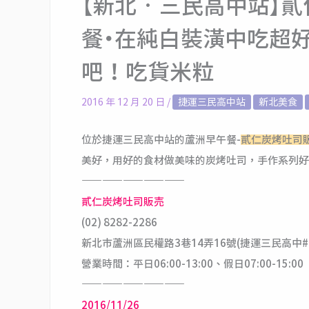
【新北‧三民高中站】
餐・在純白裝潢中吃超好
吧！吃貨米粒
2016 年 12 月 20 日
/
捷運三民高中站
新北美食
位於捷運三民高中站的蘆洲早午餐-
貳仁炭烤吐司
美好，用好的食材做美味的炭烤吐司，手作系列好
——————————
貳仁炭烤吐司販売
(02) 8282-2286
新北市蘆洲區民權路3巷14弄16號(捷運三民高中#
營業時間：平日06:00-13:00、假日07:00-15:00
——————————
2016/11/26