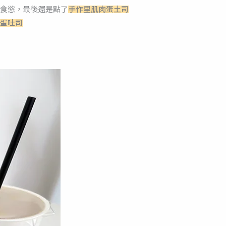
食慾，最後還是點了
手作里肌肉蛋土司
蛋吐司