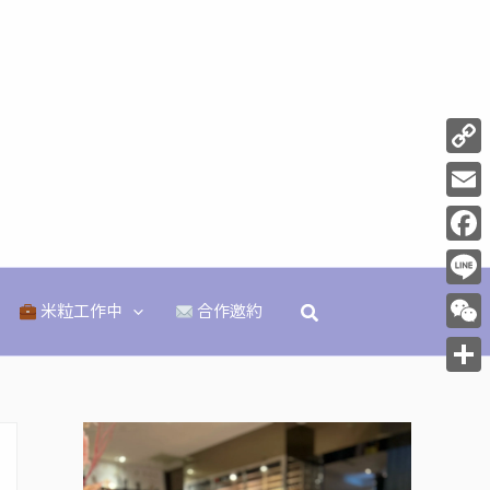
Copy
Link
Email
Face
Line
搜
米粒工作中
合作邀約
尋
WeCh
分
享