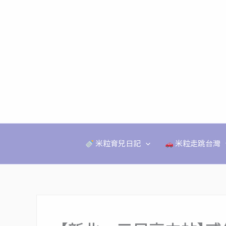
跳
至
主
要
內
容
米粒育兒日記
米粒走跳台灣