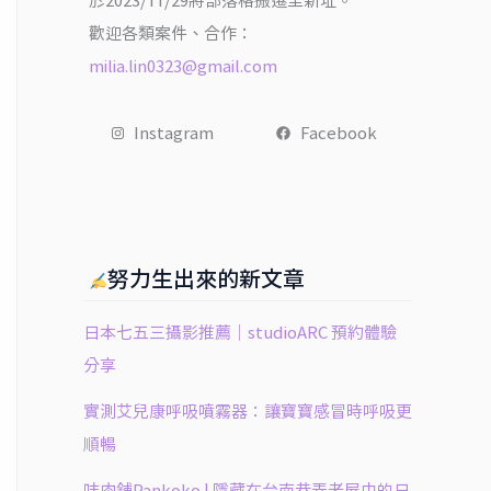
於2023/11/29將部落格搬遷至新址。
歡迎各類案件、合作：
milia.lin0323@gmail.com
Instagram
Facebook
努力生出來的新文章
日本七五三攝影推薦｜studioARC 預約體驗
分享
實測艾兒康呼吸噴霧器：讓寶寶感冒時呼吸更
順暢
㕩肉舖Pankoko | 隱藏在台南巷弄老屋中的日