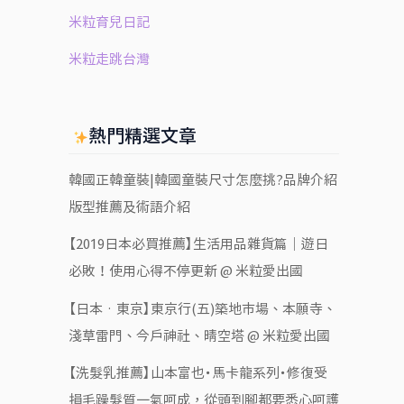
米粒育兒日記
米粒走跳台灣
熱門精選文章
韓國正韓童裝|韓國童裝尺寸怎麼挑?品牌介紹
版型推薦及術語介紹
【2019日本必買推薦】生活用品雜貨篇｜遊日
必敗！使用心得不停更新 @ 米粒愛出國
【日本‧東京】東京行(五)築地市場、本願寺、
淺草雷門、今戶神社、晴空塔 @ 米粒愛出國
【洗髮乳推薦】山本富也・馬卡龍系列・修復受
損毛躁髮質一氣呵成，從頭到腳都要悉心呵護