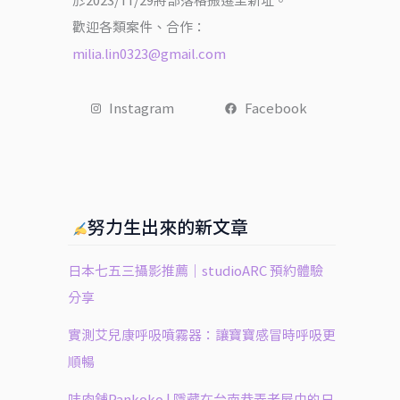
於2023/11/29將部落格搬遷至新址。
歡迎各類案件、合作：
milia.lin0323@gmail.com
Instagram
Facebook
努力生出來的新文章
日本七五三攝影推薦｜studioARC 預約體驗
分享
實測艾兒康呼吸噴霧器：讓寶寶感冒時呼吸更
順暢
㕩肉舖Pankoko | 隱藏在台南巷弄老屋中的日