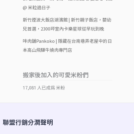
@ 米粒過日子
新竹煙波大飯店湖濱館 | 新竹親子飯店，嬰幼
兒首選，2300坪室內卡樂星球從早玩到晚
㕩肉舖Pankoko | 隱藏在台南巷弄老屋中的日
本高山飛驒牛燒肉專門店
搬家後加入的可愛米粉們
17,081 人已成為 米粉
聯盟行銷分潤聲明