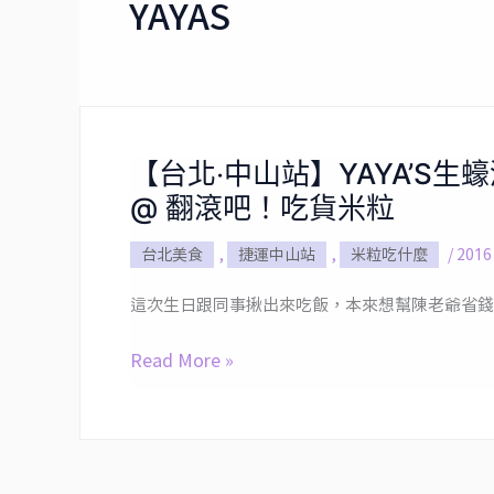
YAYAS
【台北‧中山站】YAYA’S
【台
@ 翻滾吧！吃貨米粒
北‧
中
台北美食
,
捷運中山站
,
米粒吃什麼
/
2016
山
站】
這次生日跟同事揪出來吃飯，本來想幫陳老爺省錢
YAYA’S
生
Read More »
蠔
酒
館‧
詹