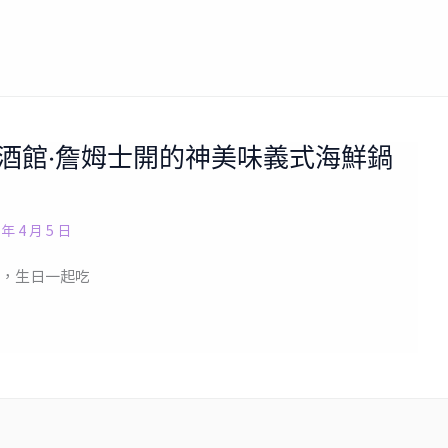
生蠔酒館‧詹姆士開的神美味義式海鮮鍋
 年 4 月 5 日
，生日一起吃