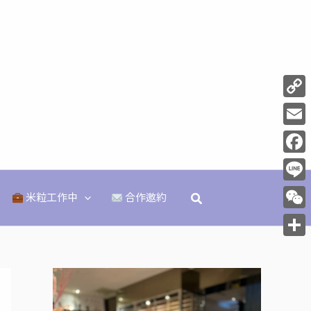
Copy
Link
Email
Face
Line
搜
米粒工作中
合作邀約
尋
WeCh
分
享