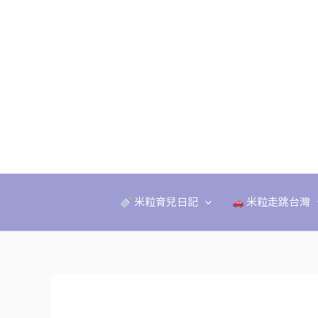
跳
至
主
要
內
容
米粒育兒日記
米粒走跳台灣