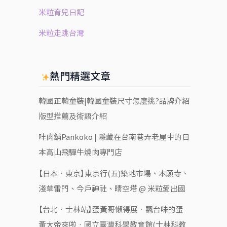
米粒育兒日記
米粒走跳台灣
熱門精選文章
韓國正韓童裝|韓國童裝尺寸怎麼挑?品牌介紹
版型推薦及術語介紹
㕩肉舖Pankoko | 隱藏在台南巷弄老屋中的日
本高山飛驒牛燒肉專門店
【日本‧東京】東京行(五)築地市場、本願寺、
淺草雷門、今戶神社、晴空塔 @ 米粒愛出國
【台北‧士林站】蛋黃哥懶得展‧飄台味的蛋
黃大帝來啦‧國立臺灣科學教育館(士林科教