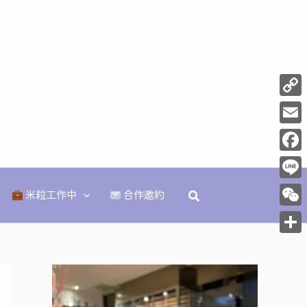
Copy
Link
Email
Face
Line
搜
米粒工作中
合作邀約
尋
WeCh
分
享