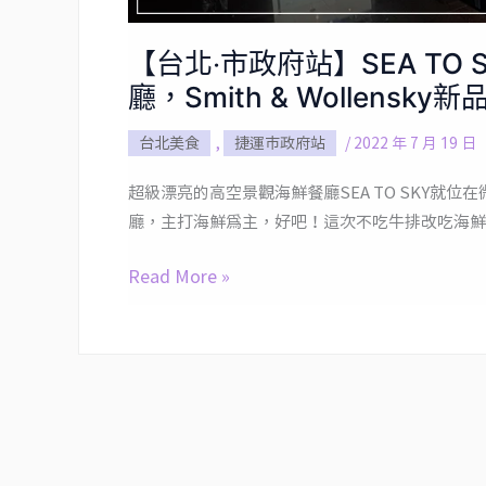
約
會
【台北‧市政府站】SEA T
的
廳，Smith & Wollens
高
空
台北美食
,
捷運市政府站
/
2022 年 7 月 19 日
景
超級漂亮的高空景觀海鮮餐廳SEA TO SKY就位在微
觀
廳，主打海鮮為主，好吧！這次不吃牛排改吃海鮮
海
鮮
Read More »
餐
廳，
Smith
&
Wollensky
新
品