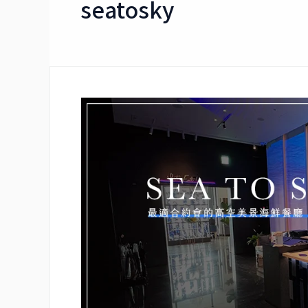
seatosky
【台
北‧
市
政
府
站】
SEA
TO
SKY・
適
合