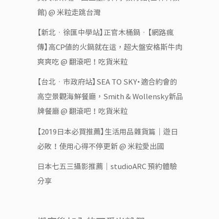
館) @ 米粒走跳台灣
【新北‧徐匯中學站】正官木桶鍋‧【網路瘋
傳】高CP值的火鍋就在這，超大盤安格斯牛肉
爽爽吃 @ 翻滾吧！吃貨米粒
【台北‧市政府站】SEA TO SKY・適合約會的
高空景觀海鮮餐廳，Smith & Wollensky新品
牌餐廳 @ 翻滾吧！吃貨米粒
【2019日本必買推薦】生活用品雜貨篇｜遊日
必敗！使用心得不停更新 @ 米粒愛出國
日本七五三攝影推薦｜studioARC 預約體驗
分享