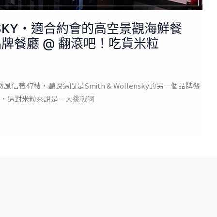
O SKY・適合約會的高空景觀海鮮餐
ky新品牌餐廳 @ 翻滾吧！吃貨米粒
風信義47樓，聽說這間是Smith & Wollensky的另一個品牌餐
，這對米粒來說是一大挑戰啊