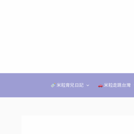
跳
至
主
要
內
容
米粒育兒日記
米粒走跳台灣