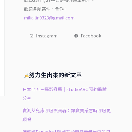
於2023/11/29將部落格搬遷至新址。
歡迎各類案件、合作：
milia.lin0323@gmail.com
Instagram
Facebook
努力生出來的新文章
日本七五三攝影推薦｜studioARC 預約體驗
分享
實測艾兒康呼吸噴霧器：讓寶寶感冒時呼吸更
順暢
㕩肉舖Pankoko | 隱藏在台南巷弄老屋中的日