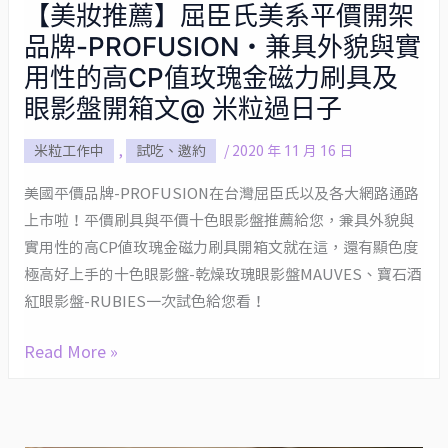
【美妝推薦】屈臣氏美系平價開架
【美
品牌-PROFUSION・兼具外貌與實
妝
推
用性的高CP值玫瑰金磁力刷具及
薦】
眼影盤開箱文@ 米粒過日子
屈
米粒工作中
,
試吃、邀約
/
2020 年 11 月 16 日
臣
氏
美國平價品牌-PROFUSION在台灣屈臣氏以及各大網路通路
美
上市啦！平價刷具與平價十色眼影盤推薦給您，兼具外貌與
系
實用性的高CP值玫瑰金磁力刷具開箱文就在這，還有顯色度
平
極高好上手的十色眼影盤-乾燥玫瑰眼影盤MAUVES、寶石酒
價
紅眼影盤-RUBIES一次試色給您看！
開
架
Read More »
品
牌-
PROFUSION・