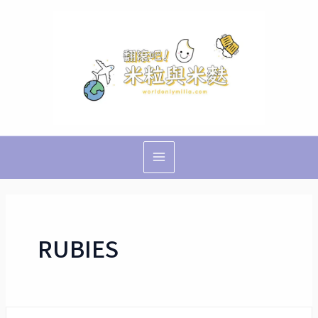
跳
Main
至
Menu
主
要
內
容
RUBIES