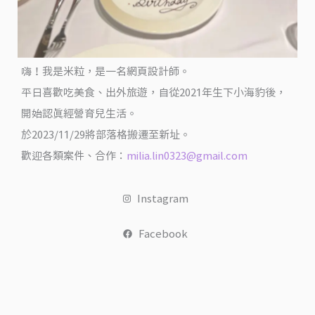
力
刷
具
及
嗨！我是米粒，是一名網頁設計師。
眼
平日喜歡吃美食、出外旅遊，自從2021年生下小海豹後，
影
開始認真經營育兒生活。
盤
於2023/11/29將部落格搬遷至新址。
開
歡迎各類案件、合作：
milia.lin0323@gmail.com
箱
文
Instagram
@
米
Facebook
粒
過
日
子