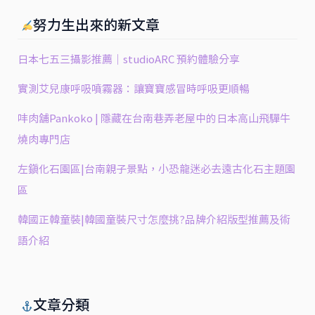
努力生出來的新文章
日本七五三攝影推薦｜studioARC 預約體驗分享
實測艾兒康呼吸噴霧器：讓寶寶感冒時呼吸更順暢
㕩肉舖Pankoko | 隱藏在台南巷弄老屋中的日本高山飛驒牛
燒肉專門店
左鎮化石園區|台南親子景點，小恐龍迷必去遠古化石主題園
區
韓國正韓童裝|韓國童裝尺寸怎麼挑?品牌介紹版型推薦及術
語介紹
文章分類