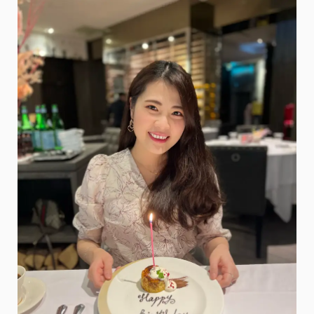
兼
具
外
貌
與
實
用
性
的
高
CP
值
玫
瑰
金
磁