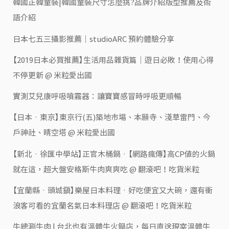
韓國正韓童裝|韓國童裝尺寸怎麼挑?品牌介紹版型推薦及術
語介紹
日本七五三攝影推薦｜studioARC 預約體驗分享
【2019日本必買推薦】生活用品雜貨篇｜遊日必敗！使用心得
不停更新 @ 米粒愛出國
實測艾兒康呼吸噴霧器：讓寶寶感冒時呼吸更順暢
【日本‧東京】東京行(五)築地市場、本願寺、淺草雷門、今
戶神社、晴空塔 @ 米粒愛出國
【新北‧徐匯中學站】正官木桶鍋‧【網路瘋傳】高CP值的火鍋
就在這，超大盤安格斯牛肉爽爽吃 @ 翻滾吧！吃貨米粒
【宜蘭縣‧頭城鎮】樂屋日本料理‧好吃便宜又大碗，還有衝
浪客可看的宜蘭名氣日本料理店 @ 翻滾吧！吃貨米粒
牛總涮牛肉 | 台北也有溫體牛火鍋店，每日直送現宰溫體牛