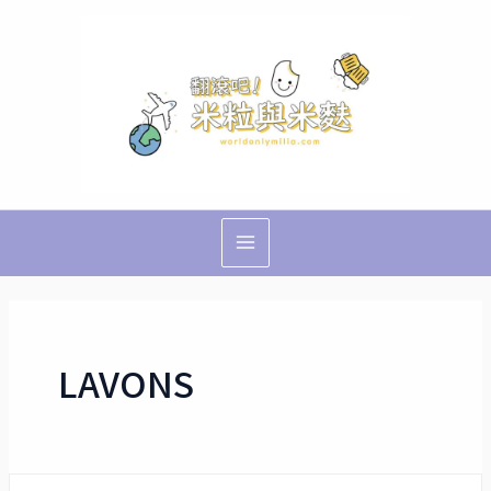
跳
Main
至
Menu
主
要
內
容
LAVONS