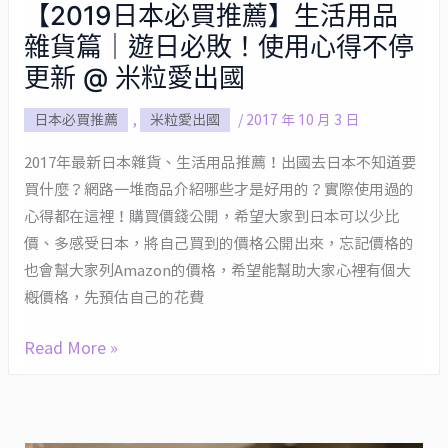
【2019日本必買推薦】生活用品
【2019
雜貨篇｜遊日必敗！使用心得不停
日
本
更新 @ 米粒愛出國
必
日本必買推薦
,
米粒愛出國
/
2017 年 10 月 3 日
買
推
2017年最新日本雜貨、生活用品推薦！出國去日本不知道要
薦】
買什麼？網路一堆商品介紹哪些才是好用的？實際使用過的
生
心得都在這裡！購買價錢公開，希望大家到日本可以少比
活
價、多感受日本，將自己買到的價格公開出來，忘記價格的
用
也會幫大家列Amazon的價格，希望能幫助大家心裡有個大
品
概價格，先預估自己的花費
雜
Read More »
貨
篇
｜
遊