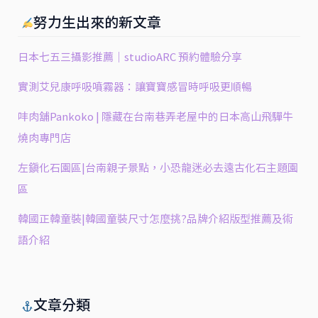
努力生出來的新文章
日本七五三攝影推薦｜studioARC 預約體驗分享
實測艾兒康呼吸噴霧器：讓寶寶感冒時呼吸更順暢
㕩肉舖Pankoko | 隱藏在台南巷弄老屋中的日本高山飛驒牛
燒肉專門店
左鎮化石園區|台南親子景點，小恐龍迷必去遠古化石主題園
區
韓國正韓童裝|韓國童裝尺寸怎麼挑?品牌介紹版型推薦及術
語介紹
文章分類