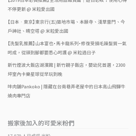
【2019日本必買推薦】生活用品雜貨篇｜遊日必敗！使用心得
不停更新 @ 米粒愛出國
【日本‧東京】東京行(五)築地市場、本願寺、淺草雷門、今
戶神社、晴空塔 @ 米粒愛出國
【洗髮乳推薦】山本富也・馬卡龍系列・修復受損毛躁髮質一氣
呵成，從頭到腳都要悉心呵護 @ 米粒過日子
新竹煙波大飯店湖濱館 | 新竹親子飯店，嬰幼兒首選，2300
坪室內卡樂星球從早玩到晚
㕩肉舖Pankoko | 隱藏在台南巷弄老屋中的日本高山飛驒牛
燒肉專門店
搬家後加入的可愛米粉們