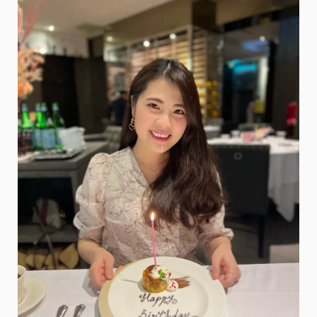
日
必
敗！
使
用
心
得
不
停
更
新
@
米
粒
愛
出