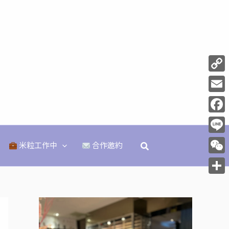
Copy
Link
Email
Face
Line
搜
米粒工作中
合作邀約
尋
WeCh
分
享