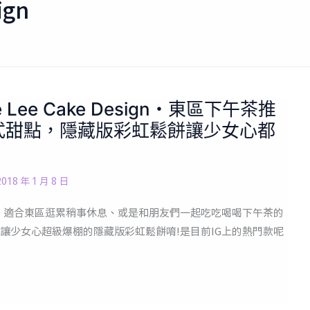
ign
Lee Cake Design・東區下午茶推
式甜點，隱藏版彩虹鬆餅讓少女心都
2018 年 1 月 8 日
Design，適合東區逛累稍事休息、或是和朋友們一起吃吃喝喝下午茶的
讓少女心超級爆棚的隱藏版彩虹鬆餅唷!是目前IG上的熱門款呢