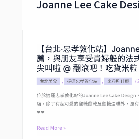
Joanne Lee Cake Des
【台北‧忠孝敦化站】Joanne 
【台
薦，與朋友享受貴婦般的法
北‧
忠
尖叫啦 @ 翻滾吧！吃貨米粒
孝
台北美食
,
捷運忠孝敦化站
,
米粒吃什麼
/
敦
化
位於捷運忠孝敦化站的Joanne Lee Cake 
站】
店，除了有超可愛的翻糖餅乾及翻糖蛋糕外，還有
Joanne
❤❤
Lee
Cake
Read More »
Design・