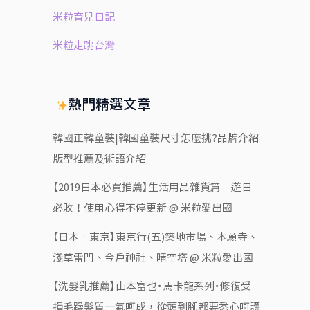
米粒育兒日記
米粒走跳台灣
熱門精選文章
韓國正韓童裝|韓國童裝尺寸怎麼挑?品牌介紹
版型推薦及術語介紹
【2019日本必買推薦】生活用品雜貨篇｜遊日
必敗！使用心得不停更新 @ 米粒愛出國
【日本‧東京】東京行(五)築地市場、本願寺、
淺草雷門、今戶神社、晴空塔 @ 米粒愛出國
【洗髮乳推薦】山本富也・馬卡龍系列・修復受
損毛躁髮質一氣呵成，從頭到腳都要悉心呵護