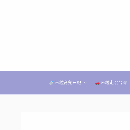
跳
至
主
要
內
容
米粒育兒日記
米粒走跳台灣