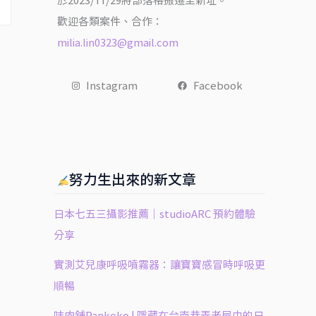
於2023/11/29將部落格搬遷至新址。
歡迎各類案件、合作：
milia.lin0323@gmail.com
Instagram
Facebook
努力生出來的新文章
日本七五三攝影推薦｜studioARC 預約體驗
分享
實測艾兒康呼吸噴霧器：讓寶寶感冒時呼吸更
順暢
㕩肉舖Pankoko | 隱藏在台南巷弄老屋中的日