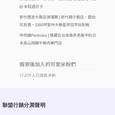
@ 米粒過日子
新竹煙波大飯店湖濱館 | 新竹親子飯店，嬰幼
兒首選，2300坪室內卡樂星球從早玩到晚
㕩肉舖Pankoko | 隱藏在台南巷弄老屋中的日
本高山飛驒牛燒肉專門店
搬家後加入的可愛米粉們
17,079 人已成為 米粉
聯盟行銷分潤聲明