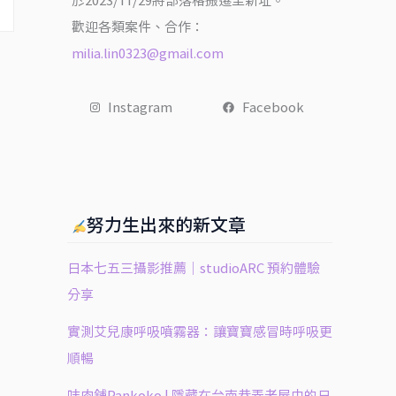
於2023/11/29將部落格搬遷至新址。
歡迎各類案件、合作：
milia.lin0323@gmail.com
Instagram
Facebook
努力生出來的新文章
日本七五三攝影推薦｜studioARC 預約體驗
分享
實測艾兒康呼吸噴霧器：讓寶寶感冒時呼吸更
順暢
㕩肉舖Pankoko | 隱藏在台南巷弄老屋中的日