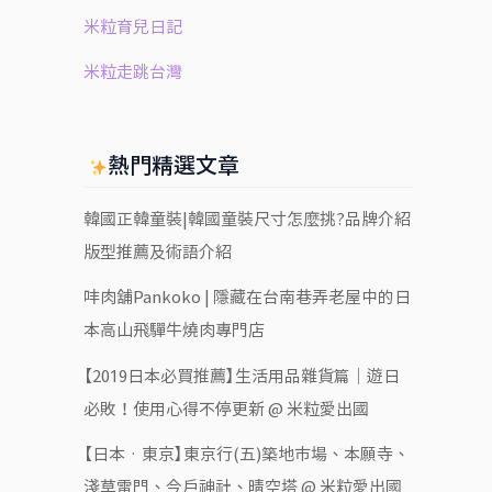
米粒育兒日記
米粒走跳台灣
熱門精選文章
韓國正韓童裝|韓國童裝尺寸怎麼挑?品牌介紹
版型推薦及術語介紹
㕩肉舖Pankoko | 隱藏在台南巷弄老屋中的日
本高山飛驒牛燒肉專門店
【2019日本必買推薦】生活用品雜貨篇｜遊日
必敗！使用心得不停更新 @ 米粒愛出國
【日本‧東京】東京行(五)築地市場、本願寺、
淺草雷門、今戶神社、晴空塔 @ 米粒愛出國