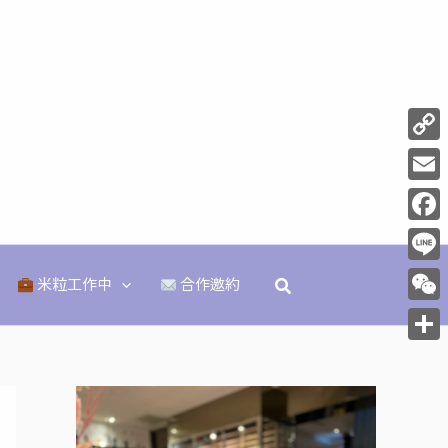
Copy
Link
Email
Face
Line
搜
米粒工作中
合作邀約
尋
WeCh
分
享