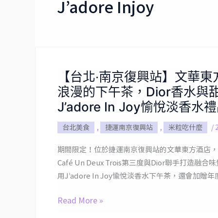
J’adore Injoy
【台北‧南京復興站】文華東方xDi
【台
浪漫的下午茶，Dior香水
北‧
南
J’adore In Joy愉悅淡
京
台北美食
,
捷運南京復興站
,
米粒吃什麼
/
復
興
期間限定！位於捷運南京復興站的文華東方酒店，
站】
Café Un Deux Trois第三度與Dior聯手
文
用J’adore In Joy愉悅淡香水下午茶，還會
華
東
Read More »
方