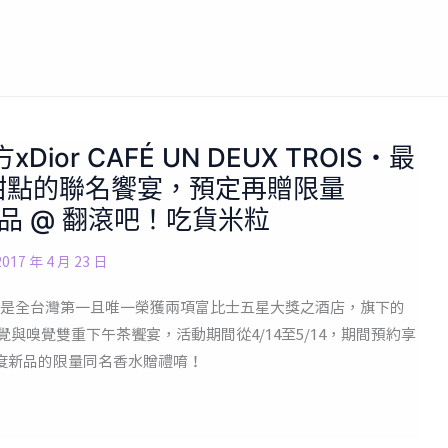
or CAFÉ UN DEUX TROIS・最
與甜點的聯名饗宴，預定再贈限量
香水禮品 @ 翻滾吧！吃貨米粒
2017 年 4 月 23 日
是全台灣第一且唯一榮獲兩項富比士五星大獎之酒店，旗下的
打造融合味覺與嗅覺雙重下午茶饗宴，活動期間從4/14至5/14，期間預約享
加贈年度新品的限量同名香水贈禮唷！