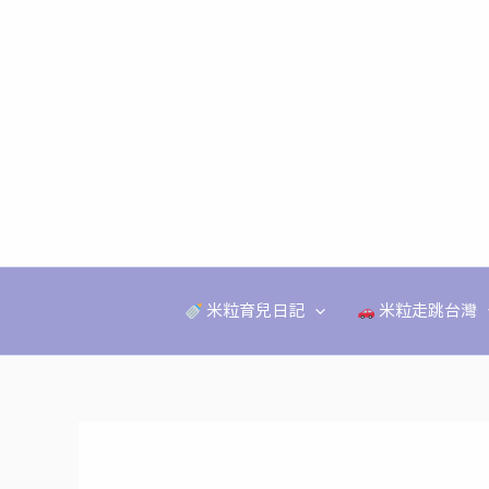
跳
至
主
要
內
容
米粒育兒日記
米粒走跳台灣