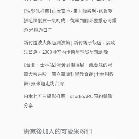
【洗髮乳推薦】山本富也・馬卡龍系列・修復受
損毛躁髮質一氣呵成，從頭到腳都要悉心呵護
@ 米粒過日子
新竹煙波大飯店湖濱館 | 新竹親子飯店，嬰幼
兒首選，2300坪室內卡樂星球從早玩到晚
【台北‧士林站】蛋黃哥懶得展‧飄台味的蛋
黃大帝來啦‧國立臺灣科學教育館(士林科教
館) @ 米粒走跳台灣
日本七五三攝影推薦｜studioARC 預約體驗
分享
搬家後加入的可愛米粉們