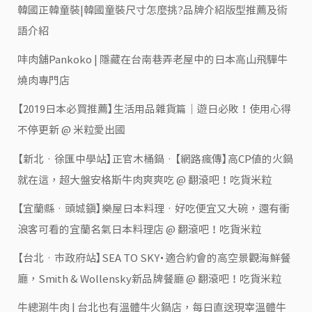
韓國正韓童裝|韓國童裝尺寸怎麼挑?品牌介紹版型推薦及術
語介紹
㕩肉舖Pankoko | 隱藏在台南巷弄老屋中的日本高山飛驒牛
燒肉專門店
【2019日本必買推薦】生活用品雜貨篇｜遊日必敗！使用心得
不停更新 @ 米粒愛出國
【新北‧徐匯中學站】正官木桶鍋‧【網路瘋傳】高CP值的火鍋
就在這，超大盤安格斯牛肉爽爽吃 @ 翻滾吧！吃貨米粒
【宜蘭縣‧頭城鎮】樂屋日本料理‧好吃便宜又大碗，還有衝
浪客可看的宜蘭名氣日本料理店 @ 翻滾吧！吃貨米粒
【台北‧市政府站】SEA TO SKY・適合約會的高空景觀海鮮餐
廳，Smith & Wollensky新品牌餐廳 @ 翻滾吧！吃貨米粒
牛總涮牛肉 | 台北也有溫體牛火鍋店，每日直送現宰溫體牛