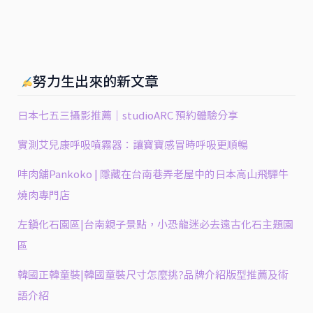
努力生出來的新文章
日本七五三攝影推薦｜studioARC 預約體驗分享
實測艾兒康呼吸噴霧器：讓寶寶感冒時呼吸更順暢
㕩肉舖Pankoko | 隱藏在台南巷弄老屋中的日本高山飛驒牛
燒肉專門店
左鎮化石園區|台南親子景點，小恐龍迷必去遠古化石主題園
區
韓國正韓童裝|韓國童裝尺寸怎麼挑?品牌介紹版型推薦及術
語介紹