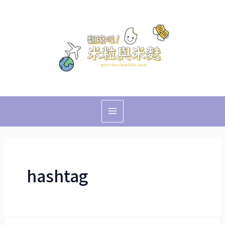
跳
Main
至
Menu
主
要
內
容
hashtag