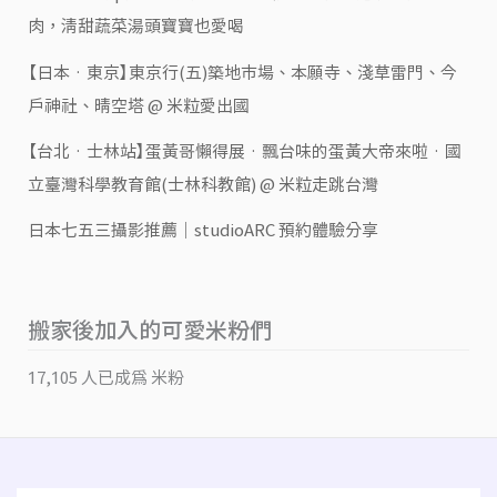
肉，清甜蔬菜湯頭寶寶也愛喝
【日本‧東京】東京行(五)築地市場、本願寺、淺草雷門、今
戶神社、晴空塔 @ 米粒愛出國
【台北‧士林站】蛋黃哥懶得展‧飄台味的蛋黃大帝來啦‧國
立臺灣科學教育館(士林科教館) @ 米粒走跳台灣
日本七五三攝影推薦｜studioARC 預約體驗分享
搬家後加入的可愛米粉們
17,105 人已成為 米粉