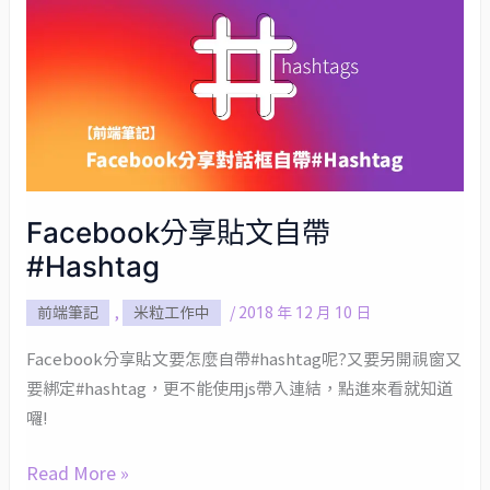
Facebook
分
享
貼
文
自
帶
Facebook分享貼文自帶
#Hashtag
#Hashtag
前端筆記
,
米粒工作中
/
2018 年 12 月 10 日
Facebook分享貼文要怎麼自帶#hashtag呢?又要另開視窗又
要綁定#hashtag，更不能使用js帶入連結，點進來看就知道
囉!
Read More »