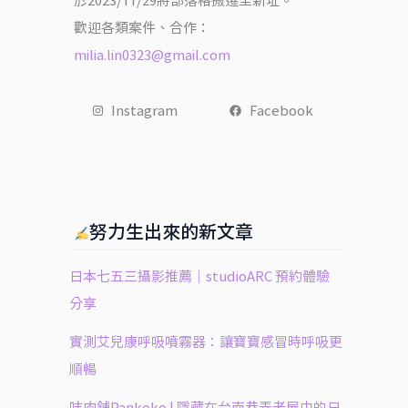
於2023/11/29將部落格搬遷至新址。
歡迎各類案件、合作：
milia.lin0323@gmail.com
Instagram
Facebook
努力生出來的新文章
日本七五三攝影推薦｜studioARC 預約體驗
分享
實測艾兒康呼吸噴霧器：讓寶寶感冒時呼吸更
順暢
㕩肉舖Pankoko | 隱藏在台南巷弄老屋中的日