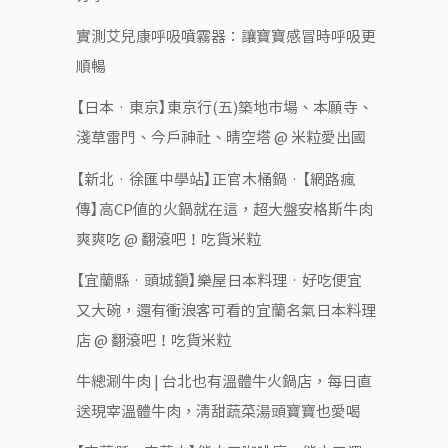
實測艾兒康呼吸噴霧器：讓寶寶感冒時呼吸更
順暢
【日本‧東京】東京行(五)築地市場、本願寺、
淺草雷門、今戶神社、晴空塔 @ 米粒愛出國
【新北‧徐匯中學站】正官木桶鍋‧【網路瘋
傳】高CP值的火鍋就在這，超大盤安格斯牛肉
爽爽吃 @ 翻滾吧！吃貨米粒
【宜蘭縣‧頭城鎮】樂屋日本料理‧好吃便宜
又大碗，還有衝浪客可看的宜蘭名氣日本料理
店 @ 翻滾吧！吃貨米粒
牛總涮牛肉 | 台北也有溫體牛火鍋店，每日直
送現宰溫體牛肉，清甜蔬菜湯頭寶寶也愛喝