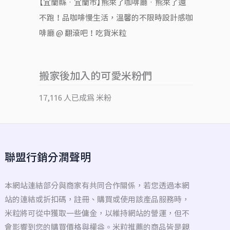
【宜蘭縣‧宜蘭市】熊來了咖啡廳‧熊來了還
不跑！品咖啡慢生活，溫馨的不限時設計感咖
啡廳 @ 翻滾吧！吃貨米粒
搬家後加入的可愛米粉們
17,116 人已成為 米粉
聯盟行銷分潤聲明
本網站連結部分與商家有共同合作關係，若您透過本網
站的連結或折扣碼，註冊、購買或使用該產品服務時，
米粒將可從中獲取一些傭金，以維持網站的營運，但不
會影響到您的購買價格與權益。米粒推薦的商品皆是親