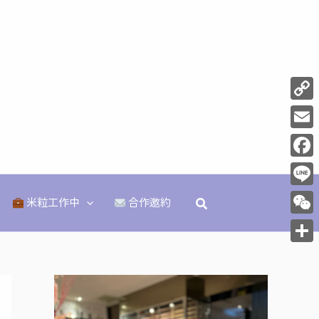
Copy
Link
Email
Face
Line
搜
米粒工作中
合作邀約
尋
WeCh
分
享