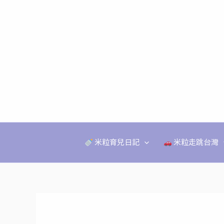
跳
至
主
要
內
容
米粒育兒日記
米粒走跳台灣