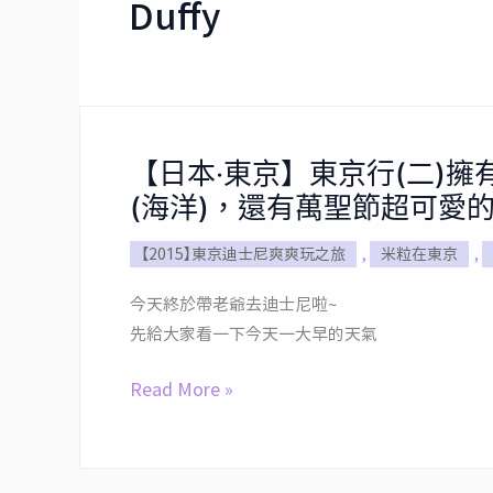
Duffy
【日本‧東京】東京行(二)
【日
(海洋)，還有萬聖節超可愛的
本‧
東
【2015】東京迪士尼爽爽玩之旅
,
米粒在東京
,
京】
東
今天終於帶老爺去迪士尼啦~
京
先給大家看一下今天一大早的天氣
行
(二)
Read More »
擁
有
超