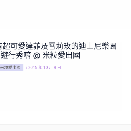
擁有超可愛達菲及雪莉玫的迪士尼樂園
遊行秀唷 @ 米粒愛出國
米粒愛出國
/
2015 年 10 月 9 日