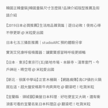
韓國正韓童裝|韓國童裝尺寸怎麼挑?品牌介紹版型推薦及術
語介紹
【2019日本必買推薦】生活用品雜貨篇｜遊日必敗！使用心得
不停更新 @ 米粒愛出國
日本七五三攝影推薦｜studioARC 預約體驗分享
實測艾兒康呼吸噴霧器：讓寶寶感冒時呼吸更順暢
【日本‧東京】東京行(五)築地市場、本願寺、淺草雷門、今
戶神社、晴空塔 @ 米粒愛出國
【新北‧徐匯中學站】正官木桶鍋‧【網路瘋傳】高CP值的火鍋
就在這，超大盤安格斯牛肉爽爽吃 @ 翻滾吧！吃貨米粒
【宜蘭縣‧頭城鎮】樂屋日本料理‧好吃便宜又大碗，還有衝
浪客可看的宜蘭名氣日本料理店 @ 翻滾吧！吃貨米粒