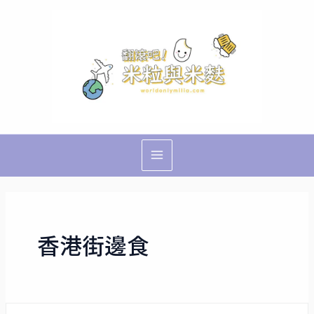
跳
Main
至
Menu
主
要
內
容
香港街邊食