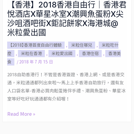
【香港】2018香港自由行｜香港君
【香
悅酒店X華星冰室X潮興魚蛋粉X尖
港】
2018
沙咀酒吧街X鉅記餅家X海港城@
香
米粒愛出國
港
【2018】香港首度自由行體驗
,
米粒住哪兒
,
米粒吃什
自
麼
,
米粒在香港
,
米粒愛出國
,
香港住宿
,
香港美
由
食
/
2018 年 7 月 15 日
行
｜
2018自助香港行！不管是香港簽證、香港上網、或是香港交
香
通，米粒通通都列出來啦～馬上上手香港自助旅行，還有友
港
人口袋名單-香港必買肉鬆蛋捲伴手禮、潮興魚蛋粉、華星冰
君
室等好吃好玩通通都有介紹喔！
悅
酒
Read More »
店
X