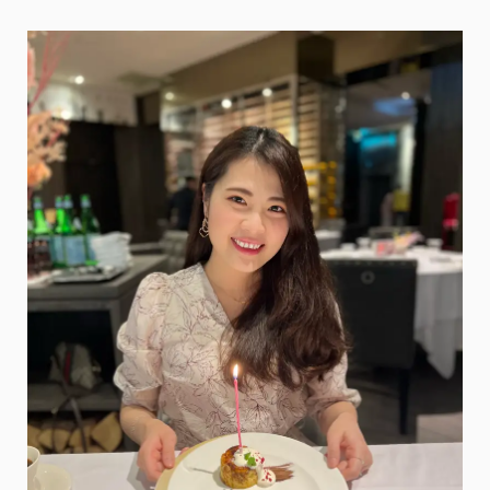
華
星
冰
室
X
潮
興
魚
蛋
粉
X
尖
沙
咀
酒
吧