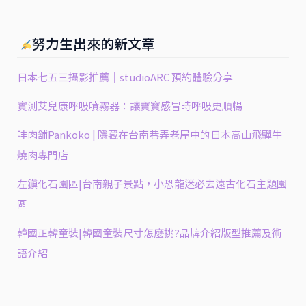
努力生出來的新文章
日本七五三攝影推薦｜studioARC 預約體驗分享
實測艾兒康呼吸噴霧器：讓寶寶感冒時呼吸更順暢
㕩肉舖Pankoko | 隱藏在台南巷弄老屋中的日本高山飛驒牛
燒肉專門店
左鎮化石園區|台南親子景點，小恐龍迷必去遠古化石主題園
區
韓國正韓童裝|韓國童裝尺寸怎麼挑?品牌介紹版型推薦及術
語介紹