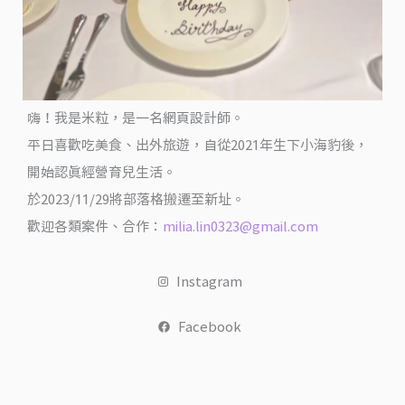
街
X
鉅
記
餅
嗨！我是米粒，是一名網頁設計師。
家
平日喜歡吃美食、出外旅遊，自從2021年生下小海豹後，
X
開始認真經營育兒生活。
海
於2023/11/29將部落格搬遷至新址。
港
歡迎各類案件、合作：
milia.lin0323@gmail.com
城
@
Instagram
米
粒
Facebook
愛
出
國