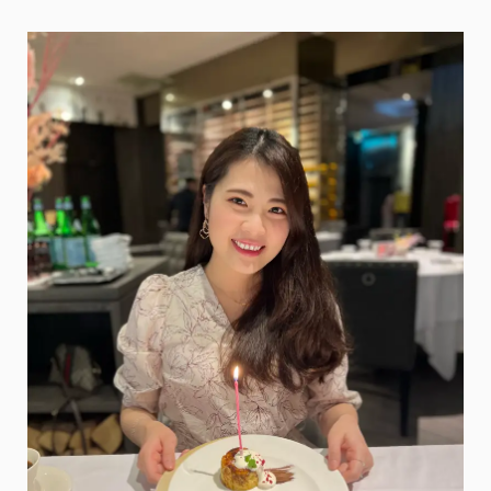
牛
排
餐
酒
館・
手
裡
抓
龍
蝦、
大
口
喝
酒
吃
肉