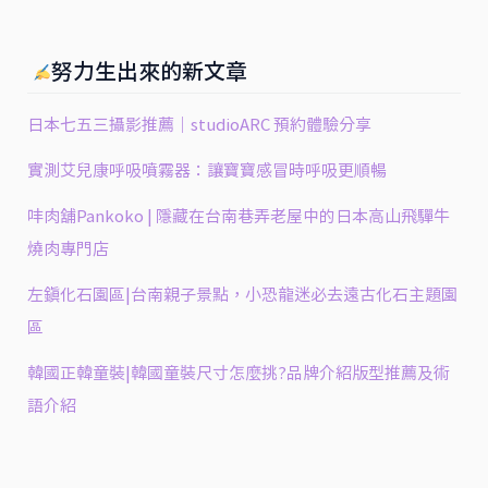
粒
努力生出來的新文章
日本七五三攝影推薦｜studioARC 預約體驗分享
實測艾兒康呼吸噴霧器：讓寶寶感冒時呼吸更順暢
㕩肉舖Pankoko | 隱藏在台南巷弄老屋中的日本高山飛驒牛
燒肉專門店
左鎮化石園區|台南親子景點，小恐龍迷必去遠古化石主題園
區
韓國正韓童裝|韓國童裝尺寸怎麼挑?品牌介紹版型推薦及術
語介紹