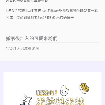
坪室內卡樂星球從早玩到晚
【洗髮乳推薦】山本富也・馬卡龍系列・修復受損毛躁髮質一氣
呵成，從頭到腳都要悉心呵護 @ 米粒過日子
搬家後加入的可愛米粉們
17,071 人已成為 米粉