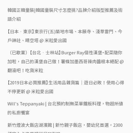
韓國正韓童裝|韓國童裝尺寸怎麼挑?品牌介紹版型推薦及術
語介紹
【日本‧東京】東京行(五)築地市場、本願寺、淺草雷門、今
戶神社、晴空塔 @ 米粒愛出國
（已歇業）【台北‧士林站】Burger Ray個性漢堡・配菜隨你
加啦，自己的漢堡自己做！薯條加墨西哥辣肉醬根本絕配 @
翻滾吧！吃貨米粒
【2019日本必買推薦】生活用品雜貨篇｜遊日必敗！使用心得
不停更新 @ 米粒愛出國
Will's Teppanyaki | 台北預約制無菜單鐵板料理，物超所值
的私廚饗宴
新竹煙波大飯店湖濱館 | 新竹親子飯店，嬰幼兒首選，2300