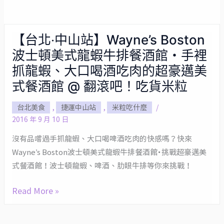
【台北‧中山站】Wayne’s Boston
【台
波士頓美式龍蝦牛排餐酒館・手裡
北‧
中
抓龍蝦、大口喝酒吃肉的超豪邁美
山
式餐酒館 @ 翻滾吧！吃貨米粒
站】
台北美食
,
捷運中山站
,
米粒吃什麼
/
Wayne’s
2016 年 9 月 10 日
Boston
波
沒有品嚐過手抓龍蝦、大口喝啤酒吃肉的快感嗎？快來
士
Wayne’s Boston波士頓美式龍蝦牛排餐酒館・挑戰超豪邁美
頓
式餐酒館！波士頓龍蝦、啤酒、肋眼牛排等你來挑戰！
美
Read More »
式
龍
蝦