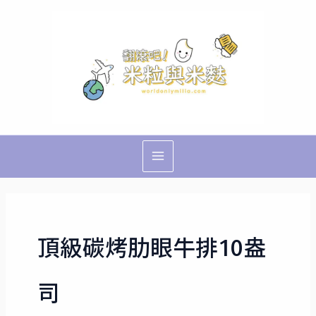
跳
Main
至
Menu
主
要
內
容
頂級碳烤肋眼牛排10盎
司