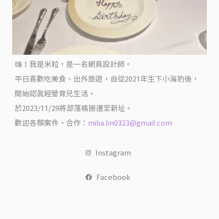
的
超
豪
邁
嗨！我是米粒，是一名網頁設計師。
美
式
平日喜歡吃美食、出外旅遊，自從2021年生下小海豹後，
餐
開始認真經營育兒生活。
酒
於2023/11/29將部落格搬遷至新址。
館
歡迎各類案件、合作：
milia.lin0323@gmail.com
@
翻
Instagram
滾
吧！
Facebook
吃
貨
米