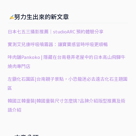
貨
米
努力生出來的新文章
粒
日本七五三攝影推薦｜studioARC 預約體驗分享
實測艾兒康呼吸噴霧器：讓寶寶感冒時呼吸更順暢
㕩肉舖Pankoko | 隱藏在台南巷弄老屋中的日本高山飛驒牛
燒肉專門店
左鎮化石園區|台南親子景點，小恐龍迷必去遠古化石主題園
區
韓國正韓童裝|韓國童裝尺寸怎麼挑?品牌介紹版型推薦及術
語介紹