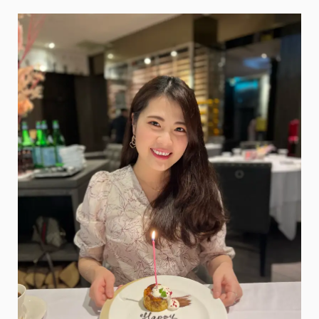
聚
餐
好
選
擇，
超
好
吃
蜂
蜜
芥
末
韓
式
炸
雞，