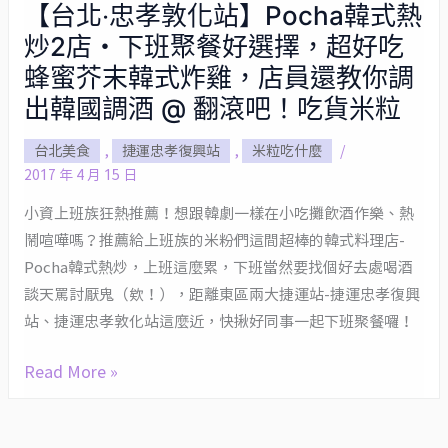
【台北‧忠孝敦化站】Pocha韓式熱
【台
炒2店・下班聚餐好選擇，超好吃
北‧
忠
蜂蜜芥末韓式炸雞，店員還教你調
孝
出韓國調酒 @ 翻滾吧！吃貨米粒
敦
台北美食
,
捷運忠孝復興站
,
米粒吃什麼
/
化
2017 年 4 月 15 日
站】
Pocha
小資上班族狂熱推薦！想跟韓劇一樣在小吃攤飲酒作樂、熱
韓
鬧喧嘩嗎？推薦給上班族的米粉們這間超棒的韓式料理店-
式
Pocha韓式熱炒，上班這麼累，下班當然要找個好去處喝酒
熱
談天罵討厭鬼（欸！），距離東區兩大捷運站-捷運忠孝復興
炒
站、捷運忠孝敦化站這麼近，快揪好同事一起下班聚餐囉！
2
Read More »
店・
下
班