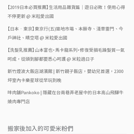
【2019日本必買推薦】生活用品雜貨篇｜遊日必敗！使用心得
不停更新 @ 米粒愛出國
【日本‧東京】東京行(五)築地市場、本願寺、淺草雷門、今
戶神社、晴空塔 @ 米粒愛出國
【洗髮乳推薦】山本富也・馬卡龍系列・修復受損毛躁髮質一氣
呵成，從頭到腳都要悉心呵護 @ 米粒過日子
新竹煙波大飯店湖濱館 | 新竹親子飯店，嬰幼兒首選，2300
坪室內卡樂星球從早玩到晚
㕩肉舖Pankoko | 隱藏在台南巷弄老屋中的日本高山飛驒牛
燒肉專門店
搬家後加入的可愛米粉們