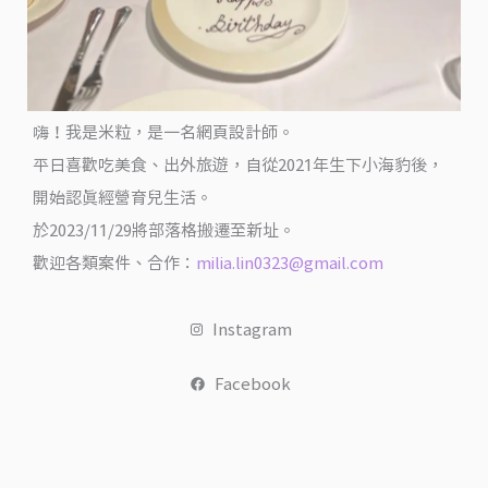
店
員
還
教
嗨！我是米粒，是一名網頁設計師。
你
平日喜歡吃美食、出外旅遊，自從2021年生下小海豹後，
調
出
開始認真經營育兒生活。
韓
於2023/11/29將部落格搬遷至新址。
國
歡迎各類案件、合作：
milia.lin0323@gmail.com
調
酒
Instagram
@
翻
Facebook
滾
吧！
吃