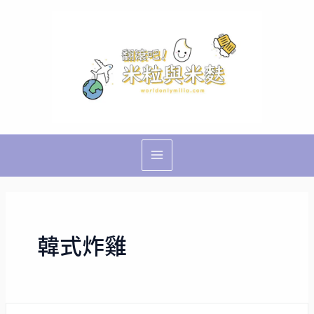
跳
Main
至
Menu
主
要
內
容
韓式炸雞