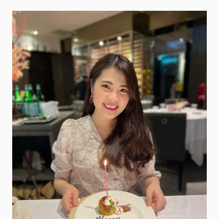
遊
日
必
敗！
使
用
心
得
不
停
更
新
@
米
粒
愛