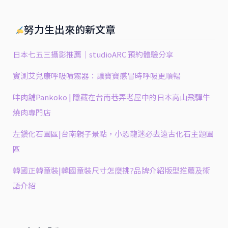
努力生出來的新文章
日本七五三攝影推薦｜studioARC 預約體驗分享
實測艾兒康呼吸噴霧器：讓寶寶感冒時呼吸更順暢
㕩肉舖Pankoko | 隱藏在台南巷弄老屋中的日本高山飛驒牛
燒肉專門店
左鎮化石園區|台南親子景點，小恐龍迷必去遠古化石主題園
區
韓國正韓童裝|韓國童裝尺寸怎麼挑?品牌介紹版型推薦及術
語介紹