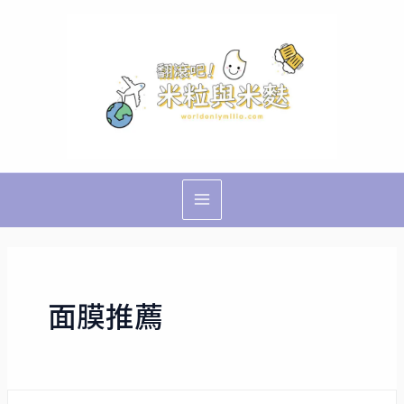
跳
Main
至
Menu
主
要
內
容
面膜推薦