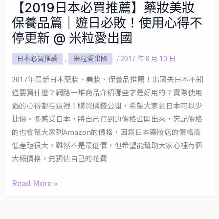
【2019日本必買推薦】藥妝美妝
【2019
保養品篇｜遊日必敗！使用心得不
日
本
停更新 @ 米粒愛出國
必
日本必買推薦
,
米粒愛出國
/
2017 年 8 月 10 日
買
推
2017年最新日本藥妝、美妝、保養品推薦！出國去日本不知
薦】
道要買什麼？網路一堆商品介紹哪些才是好用的？實際使用
藥
過的心得都在這裡！購買價錢公開，希望大家到日本可以少
妝
比價、多感受日本，將自己買到的價格公開出來，忘記價格
美
的也會幫大家列Amazon的價格，因為日本藥妝店的價格高
妝
低差距很大，雖然不是最低價，但希望能幫助大家心裡有個
保
大概價格，先預估自己的花費
養
Read More »
品
篇
｜