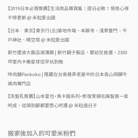
【2019日本必買推薦】生活用品雜貨篇｜遊日必敗！使用心得
不停更新 @ 米粒愛出國
【日本‧東京】東京行(五)築地市場、本願寺、淺草雷門、今
戶神社、晴空塔 @ 米粒愛出國
新竹煙波大飯店湖濱館 | 新竹親子飯店，嬰幼兒首選，2300
坪室內卡樂星球從早玩到晚
㕩肉舖Pankoko | 隱藏在台南巷弄老屋中的日本高山飛驒牛
燒肉專門店
【洗髮乳推薦】山本富也・馬卡龍系列・修復受損毛躁髮質一氣
呵成，從頭到腳都要悉心呵護 @ 米粒過日子
搬家後加入的可愛米粉們