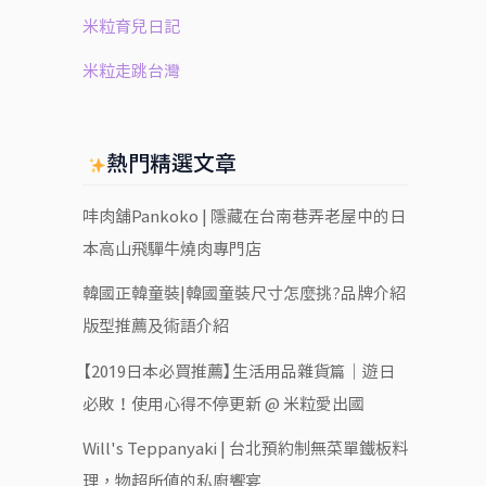
米粒育兒日記
米粒走跳台灣
熱門精選文章
㕩肉舖Pankoko | 隱藏在台南巷弄老屋中的日
本高山飛驒牛燒肉專門店
韓國正韓童裝|韓國童裝尺寸怎麼挑?品牌介紹
版型推薦及術語介紹
【2019日本必買推薦】生活用品雜貨篇｜遊日
必敗！使用心得不停更新 @ 米粒愛出國
Will's Teppanyaki | 台北預約制無菜單鐵板料
理，物超所值的私廚饗宴