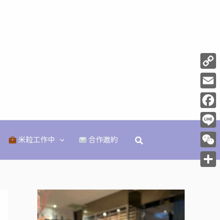
Copy
Link
Email
Face
Line
搜
米粒工作中
合作邀約
尋
WeCh
分
享