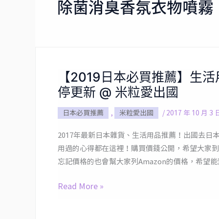
除菌消臭香氛衣物噴霧
【2019日本必買推薦】生
【2019
停更新 @ 米粒愛出國
日
本
日本必買推薦
,
米粒愛出國
/
2017 年 10 月 3 
必
買
2017年最新日本雜貨、生活用品推薦！出國去
推
用過的心得都在這裡！購買價錢公開，希望大家到
薦】
忘記價格的也會幫大家列Amazon的價格，希望
生
活
Read More »
用
品