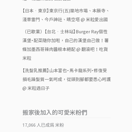
【日本‧東京】東京行(五)築地市場、本願寺、
淺草雷門、今戶神社、晴空塔 @ 米粒愛出國
（已歇業）【台北‧士林站】Burger Ray個性
漢堡・配菜隨你加啦，自己的漢堡自己做！薯
條加墨西哥辣肉醬根本絕配 @ 翻滾吧！吃貨
米粒
【洗髮乳推薦】山本富也・馬卡龍系列・修復受
損毛躁髮質一氣呵成，從頭到腳都要悉心呵護
@ 米粒過日子
搬家後加入的可愛米粉們
17,066 人已成為 米粉