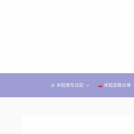
跳
至
主
要
內
容
米粒育兒日記
米粒走跳台灣