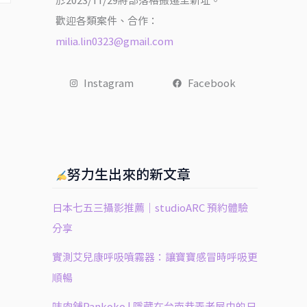
於2023/11/29將部落格搬遷至新址。
歡迎各類案件、合作：
milia.lin0323@gmail.com
Instagram
Facebook
努力生出來的新文章
日本七五三攝影推薦｜studioARC 預約體驗
分享
實測艾兒康呼吸噴霧器：讓寶寶感冒時呼吸更
順暢
㕩肉舖Pankoko | 隱藏在台南巷弄老屋中的日