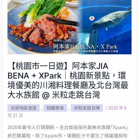
【桃
園
市
一
日
遊】
阿
【桃園市一日遊】阿本家JIA
本
BENA + XPark｜桃園新景點，環
家
JIA
境優美的川湘料理餐廳及北台灣最
BENA
大水族館 @ 米粒走跳台灣
+
北部地區旅遊
,
桃園美食
,
米粒走跳台灣
/
2020 年 8
XPark
月 21 日
｜
桃
2020年最令人引頸期盼，全台首座海外最美水族館「Xpark」
園
終於開幕啦，除了Xpark外，填飽肚子不要忘了桃園還有阿