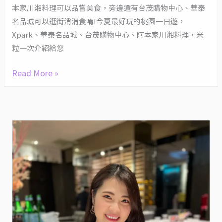
新
本家川湘料理可以品嘗美食，旁邊還有台茂購物中心、華泰
景
名品城可以逛街消消食唷!今夏最好玩的桃園一日遊，
點，
Xpark、華泰名品城、台茂購物中心、阿本家川湘料理，米
環
粒一次介紹給您
境
Read More »
優
美
的
川
湘
料
理
餐
廳
及
北