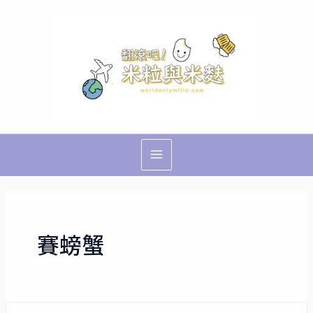
跳
Main
至
Menu
主
要
內
容
賽螃蟹