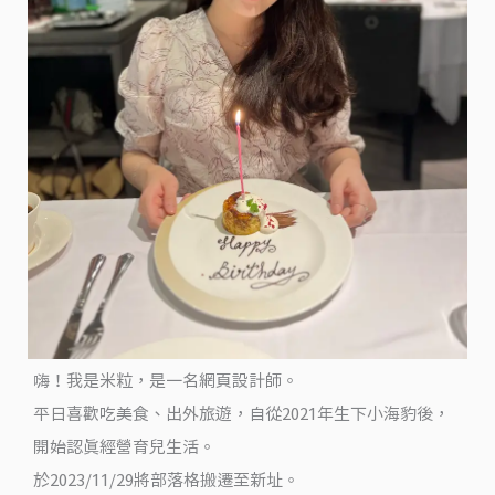
台
灣
最
大
水
族
館
@
米
粒
走
跳
嗨！我是米粒，是一名網頁設計師。
台
平日喜歡吃美食、出外旅遊，自從2021年生下小海豹後，
灣
開始認真經營育兒生活。
於2023/11/29將部落格搬遷至新址。