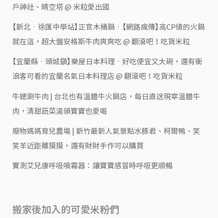
戶神社、晴空塔 @ 米粒愛出國
【新北‧徐匯中學站】正官木桶鍋‧【網路瘋傳】高CP值的火鍋
就在這，超大盤安格斯牛肉爽爽吃 @ 翻滾吧！吃貨米粒
【宜蘭縣‧頭城鎮】樂屋日本料理‧好吃便宜又大碗，還有衝
浪客可看的宜蘭名氣日本料理店 @ 翻滾吧！吃貨米粒
牛總涮牛肉 | 台北也有溫體牛火鍋店，每日直送現宰溫體牛
肉，清甜蔬菜湯頭寶寶也愛喝
廢物媽媽育兒農場 | 新竹最新人氣景點水豚君、柯爾鴨、笑
笑羊近距離摸摸，還有財財手作可以購買
實測艾兒康呼吸噴霧器：讓寶寶感冒時呼吸更順暢
搬家後加入的可愛米粉們