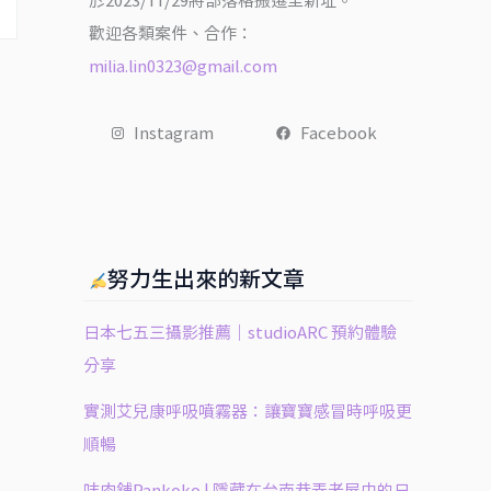
於2023/11/29將部落格搬遷至新址。
歡迎各類案件、合作：
milia.lin0323@gmail.com
Instagram
Facebook
努力生出來的新文章
日本七五三攝影推薦｜studioARC 預約體驗
分享
實測艾兒康呼吸噴霧器：讓寶寶感冒時呼吸更
順暢
㕩肉舖Pankoko | 隱藏在台南巷弄老屋中的日