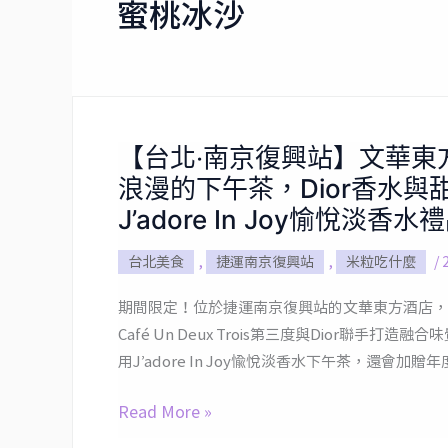
蜜桃冰沙
【台北‧南京復興站】文華東方xDi
【台
浪漫的下午茶，Dior香水
北‧
南
J’adore In Joy愉悅淡
京
台北美食
,
捷運南京復興站
,
米粒吃什麼
/
復
興
期間限定！位於捷運南京復興站的文華東方酒店，
站】
Café Un Deux Trois第三度與Dior聯手
文
用J’adore In Joy愉悅淡香水下午茶，還會
華
東
Read More »
方