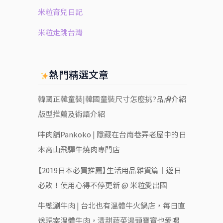
米粒育兒日記
米粒走跳台灣
熱門精選文章
韓國正韓童裝|韓國童裝尺寸怎麼挑?品牌介紹
版型推薦及術語介紹
㕩肉舖Pankoko | 隱藏在台南巷弄老屋中的日
本高山飛驒牛燒肉專門店
【2019日本必買推薦】生活用品雜貨篇｜遊日
必敗！使用心得不停更新 @ 米粒愛出國
牛總涮牛肉 | 台北也有溫體牛火鍋店，每日直
送現宰溫體牛肉，清甜蔬菜湯頭寶寶也愛喝