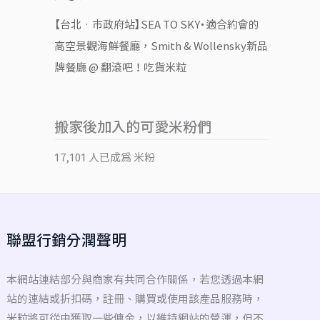
【台北‧市政府站】SEA TO SKY・適合約會的
高空景觀海鮮餐廳，Smith & Wollensky新品
牌餐廳 @ 翻滾吧！吃貨米粒
搬家後加入的可愛米粉們
17,101 人已成為 米粉
聯盟行銷分潤聲明
本網站連結部分與商家有共同合作關係，若您透過本網
站的連結或折扣碼，註冊、購買或使用該產品服務時，
米粒將可從中獲取一些傭金，以維持網站的營運，但不