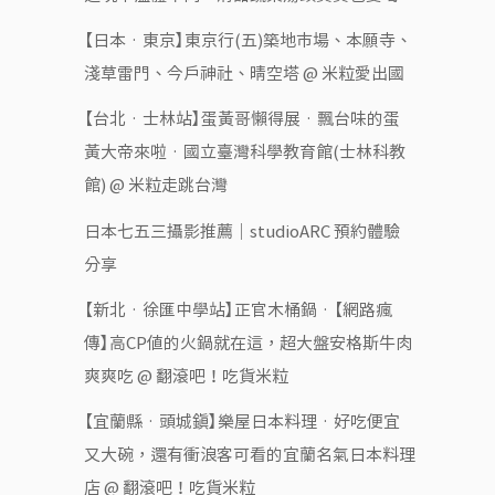
【日本‧東京】東京行(五)築地市場、本願寺、
淺草雷門、今戶神社、晴空塔 @ 米粒愛出國
【台北‧士林站】蛋黃哥懶得展‧飄台味的蛋
黃大帝來啦‧國立臺灣科學教育館(士林科教
館) @ 米粒走跳台灣
日本七五三攝影推薦｜studioARC 預約體驗
分享
【新北‧徐匯中學站】正官木桶鍋‧【網路瘋
傳】高CP值的火鍋就在這，超大盤安格斯牛肉
爽爽吃 @ 翻滾吧！吃貨米粒
【宜蘭縣‧頭城鎮】樂屋日本料理‧好吃便宜
又大碗，還有衝浪客可看的宜蘭名氣日本料理
店 @ 翻滾吧！吃貨米粒