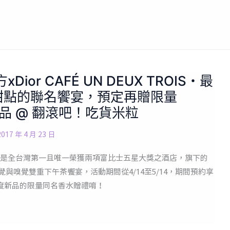
or CAFÉ UN DEUX TROIS・最
與甜點的聯名饗宴，預定再贈限量
香水禮品 @ 翻滾吧！吃貨米粒
2017 年 4 月 23 日
是全台灣第一且唯一榮獲兩項富比士五星大獎之酒店，旗下的
打造融合味覺與嗅覺雙重下午茶饗宴，活動期間從4/14至5/14，期間預約享
加贈年度新品的限量同名香水贈禮唷！