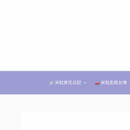
跳
至
主
要
內
容
米粒育兒日記
米粒走跳台灣