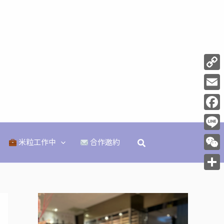
Copy
Link
Email
Face
Line
搜
米粒工作中
合作邀約
尋
WeCh
分
享