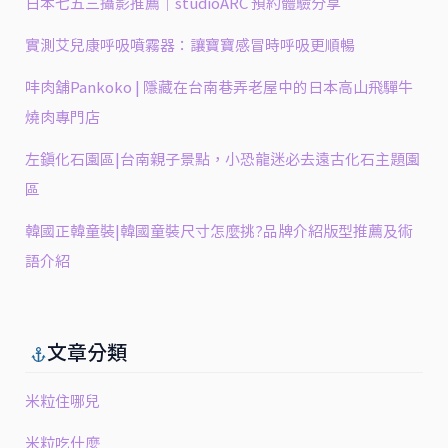
日本七五三攝影推薦｜studioARC 預約體驗分享
實測艾兒康呼吸噴霧器：讓寶寶感冒時呼吸更順暢
㕩肉舖Pankoko | 隱藏在台南巷弄老屋中的日本高山飛驒牛
燒肉專門店
左鎮化石園區|台南親子景點，小恐龍迷必去遠古化石主題園
區
韓國正韓童裝|韓國童裝尺寸怎麼挑?品牌介紹版型推薦及術
語介紹
文章分類
米粒住哪兒
米粒吃什麼