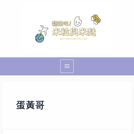
跳
Main
至
Menu
主
要
內
容
蛋黃哥