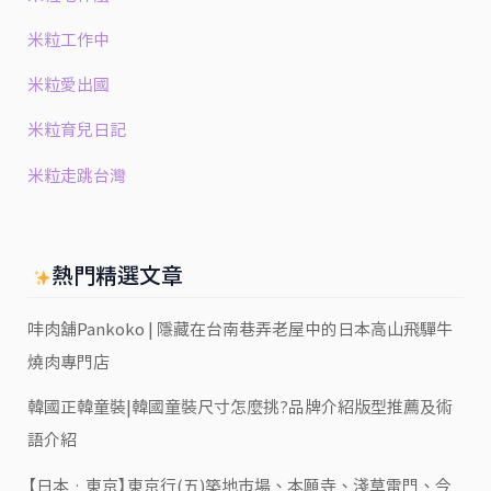
米粒工作中
米粒愛出國
米粒育兒日記
米粒走跳台灣
熱門精選文章
㕩肉舖Pankoko | 隱藏在台南巷弄老屋中的日本高山飛驒牛
燒肉專門店
韓國正韓童裝|韓國童裝尺寸怎麼挑?品牌介紹版型推薦及術
語介紹
【日本‧東京】東京行(五)築地市場、本願寺、淺草雷門、今