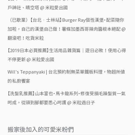
戶神社、晴空塔 @ 米粒愛出國
（已歇業）【台北‧士林站】Burger Ray個性漢堡・配菜隨你
加啦，自己的漢堡自己做！薯條加墨西哥辣肉醬根本絕配 @
翻滾吧！吃貨米粒
【2019日本必買推薦】生活用品雜貨篇｜遊日必敗！使用心得
不停更新 @ 米粒愛出國
Will's Teppanyaki | 台北預約制無菜單鐵板料理，物超所值
的私廚饗宴
【洗髮乳推薦】山本富也・馬卡龍系列・修復受損毛躁髮質一氣
呵成，從頭到腳都要悉心呵護 @ 米粒過日子
搬家後加入的可愛米粉們