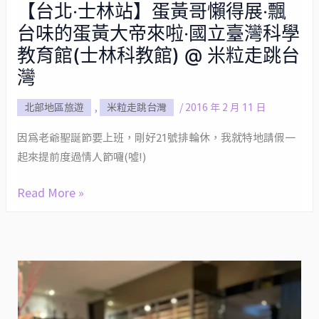
【台北‧士林站】蛋黃哥懶得展‧飄
【台
台味的蛋黃大帝來啦‧國立臺灣科學
北‧
士
教育館(士林科教館) @ 米粒走跳台
林
灣
站】
北部地區旅遊
,
米粒走跳台灣
/
2016 年 2 月 11 日
蛋
黃
因為老爺聖誕節要上班，剛好21號排輪休，我就特地請假一
哥
起來提前度過情人節囉(噓!)
懶
得
Read More »
展‧
飄
台
味
的
蛋