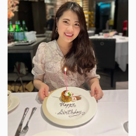
黃
大
帝
來
啦‧
國
立
臺
灣
科
學
教
育
館
(士
林