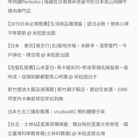
㕩肉舖Pankoko | 隱藏在台南巷弄老屋中的日本高山飛驒牛
燒肉專門店
【2019日本必買推薦】生活用品雜貨篇｜遊日必敗！使用心得
不停更新 @ 米粒愛出國
【日本‧東京】東京行(五)築地市場、本願寺、淺草雷門、今
戶神社、晴空塔 @ 米粒愛出國
【洗髮乳推薦】山本富也・馬卡龍系列・修復受損毛躁髮質一氣
呵成，從頭到腳都要悉心呵護 @ 米粒過日子
新竹煙波大飯店湖濱館 | 新竹親子飯店，嬰幼兒首選，2300
坪室內卡樂星球從早玩到晚
日本七五三攝影推薦｜studioARC 預約體驗分享
【台北‧士林站】蛋黃哥懶得展‧飄台味的蛋黃大帝來啦‧國
立臺灣科學教育館(士林科教館) @ 米粒走跳台灣