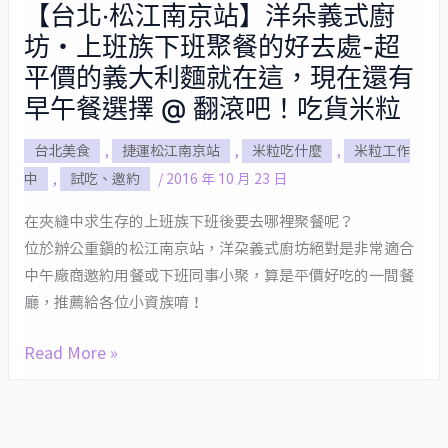
【台北‧松江南京站】洋朵義式廚
【台
坊・上班族下班聚餐的好去處-超
北‧
松
平價的義大利麵就在這，現在還有
江
早午餐選擇 @ 翻滾吧！吃貨米粒
南
台北美食
,
捷運松江南京站
,
米粒吃什麼
,
米粒工作
京
中
,
試吃、邀約
/
2016 年 10 月 23 日
站】
洋
在夾縫中求生存的上班族下班後要去哪裡聚餐呢？
朵
位於辦公重鎮的松江南京站，洋朵義式廚坊絕對是非常適合
義
中午廠商邀約用餐或下班同事小聚，算是平價好吃的一間餐
式
廳，推薦給各位小資族唷！
廚
坊・
Read More »
上
班
族