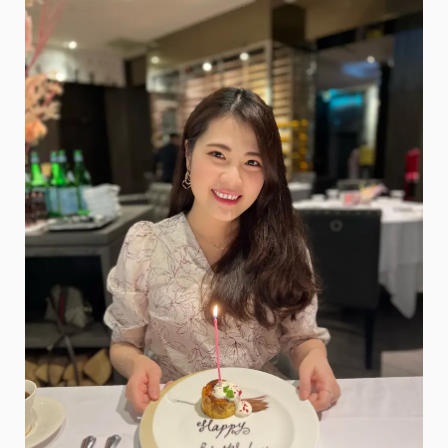
下
班
聚
餐
的
好
去
處-
超
平
價
的
義
大
利
麵