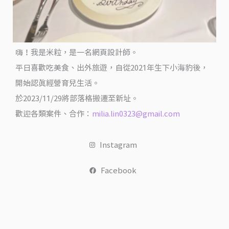
就
在
這，
現
嗨！我是米粒，是一名網頁設計師。
在
平日喜歡吃美食、出外旅遊，自從2021年生下小海豹後，
還
開始認真經營育兒生活。
有
於2023/11/29將部落格搬遷至新址。
早
歡迎各類案件、合作：
milia.lin0323@gmail.com
午
餐
Instagram
選
擇
Facebook
@
翻
滾
吧！