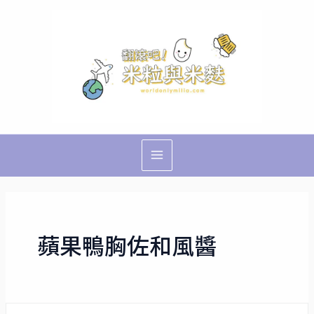
跳
Main
至
Menu
主
要
內
容
蘋果鴨胸佐和風醬