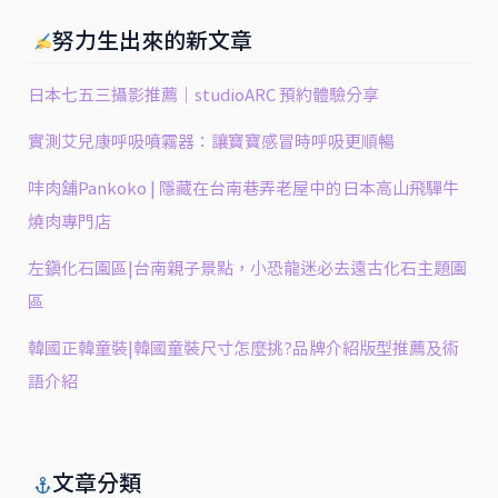
吃
努力生出來的新文章
貨
米
日本七五三攝影推薦｜studioARC 預約體驗分享
粒
實測艾兒康呼吸噴霧器：讓寶寶感冒時呼吸更順暢
㕩肉舖Pankoko | 隱藏在台南巷弄老屋中的日本高山飛驒牛
燒肉專門店
左鎮化石園區|台南親子景點，小恐龍迷必去遠古化石主題園
區
韓國正韓童裝|韓國童裝尺寸怎麼挑?品牌介紹版型推薦及術
語介紹
文章分類