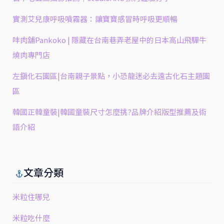
粒
實測艾兒康呼吸噴霧器：讓寶寶感冒時呼吸更順暢
㕩肉舖Pankoko | 隱藏在台南巷弄老屋中的日本高山飛驒牛
燒肉專門店
左鎮化石園區|台南親子景點，小恐龍迷必去遠古化石主題園
區
韓國正韓童裝|韓國童裝尺寸怎麼挑?品牌介紹版型推薦及術
語介紹
文章分類
米粒住哪兒
米粒吃什麼