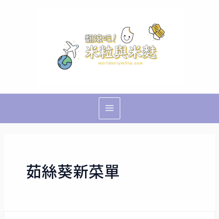
跳
Main
至
Menu
主
要
內
容
茹絲葵新菜單