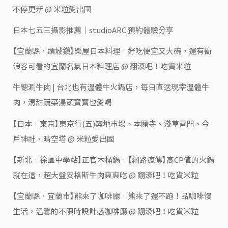
不停更新 @ 米粒愛出國
日本七五三攝影推薦｜studioARC 預約體驗分享
【宜蘭縣‧頭城鎮】樂屋日本料理‧好吃便宜又大碗，還有衝
浪客可看的宜蘭名氣日本料理店 @ 翻滾吧！吃貨米粒
牛總涮牛肉 | 台北也有溫體牛火鍋店，每日直送現宰溫體牛
肉，清甜蔬菜湯頭寶寶也愛喝
【日本‧東京】東京行(五)築地市場、本願寺、淺草雷門、今
戶神社、晴空塔 @ 米粒愛出國
【新北‧徐匯中學站】正官木桶鍋‧【網路瘋傳】高CP值的火鍋
就在這，超大盤安格斯牛肉爽爽吃 @ 翻滾吧！吃貨米粒
【宜蘭縣‧宜蘭市】熊來了咖啡廳‧熊來了還不跑！品咖啡慢
生活，溫馨的不限時設計感咖啡廳 @ 翻滾吧！吃貨米粒