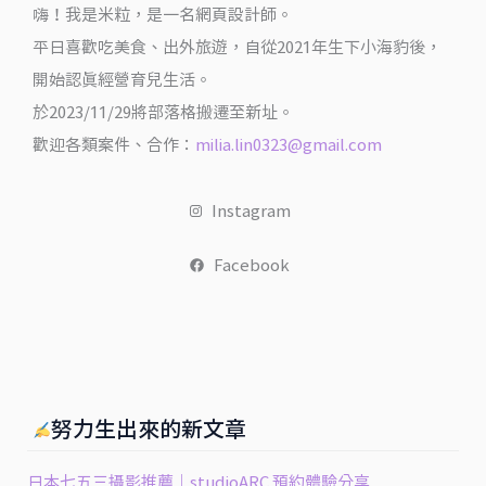
位
嗨！我是米粒，是一名網頁設計師。
老
平日喜歡吃美食、出外旅遊，自從2021年生下小海豹後，
牌
開始認真經營育兒生活。
牛
於2023/11/29將部落格搬遷至新址。
排
歡迎各類案件、合作：
milia.lin0323@gmail.com
館
初
Instagram
體
驗
Facebook
@
翻
滾
吧！
吃
努力生出來的新文章
貨
米
日本七五三攝影推薦｜studioARC 預約體驗分享