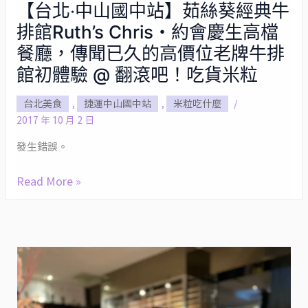
【台北‧中山國中站】茹絲葵經典牛
【台
排館Ruth’s Chris・約會慶生高檔
北‧
中
餐廳，傳聞已久的高價位老牌牛排
山
館初體驗 @ 翻滾吧！吃貨米粒
國
台北美食
,
捷運中山國中站
,
米粒吃什麼
/
中
2017 年 10 月 2 日
站】
茹
發生錯誤。
絲
Read More »
葵
經
典
牛
排
館
Ruth’s