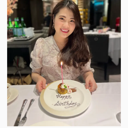
Chris・
約
會
慶
生
高
檔
餐
廳，
傳
聞
已
久
的
高
價