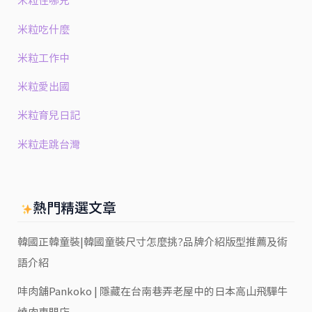
米粒住哪兒
米粒吃什麼
米粒工作中
米粒愛出國
米粒育兒日記
米粒走跳台灣
熱門精選文章
韓國正韓童裝|韓國童裝尺寸怎麼挑?品牌介紹版型推薦及術
語介紹
㕩肉舖Pankoko | 隱藏在台南巷弄老屋中的日本高山飛驒牛