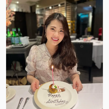
餐
酒
館・
手
裡
抓
龍
蝦、
大
口
喝
酒
吃
肉
的
超