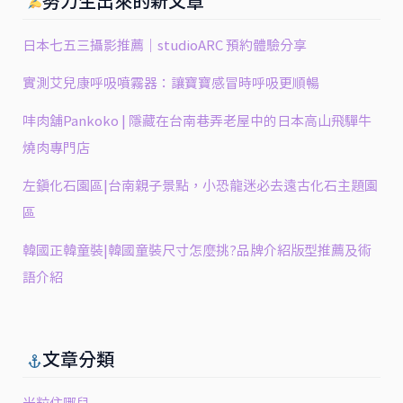
努力生出來的新文章
日本七五三攝影推薦｜studioARC 預約體驗分享
實測艾兒康呼吸噴霧器：讓寶寶感冒時呼吸更順暢
㕩肉舖Pankoko | 隱藏在台南巷弄老屋中的日本高山飛驒牛
燒肉專門店
左鎮化石園區|台南親子景點，小恐龍迷必去遠古化石主題園
區
韓國正韓童裝|韓國童裝尺寸怎麼挑?品牌介紹版型推薦及術
語介紹
文章分類