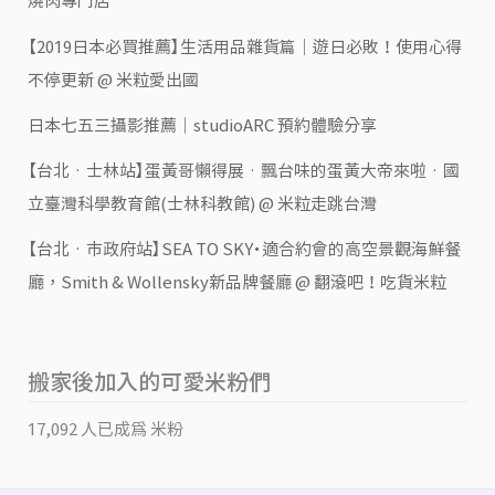
燒肉專門店
【2019日本必買推薦】生活用品雜貨篇｜遊日必敗！使用心得
不停更新 @ 米粒愛出國
日本七五三攝影推薦｜studioARC 預約體驗分享
【台北‧士林站】蛋黃哥懶得展‧飄台味的蛋黃大帝來啦‧國
立臺灣科學教育館(士林科教館) @ 米粒走跳台灣
【台北‧市政府站】SEA TO SKY・適合約會的高空景觀海鮮餐
廳，Smith & Wollensky新品牌餐廳 @ 翻滾吧！吃貨米粒
搬家後加入的可愛米粉們
17,092 人已成為 米粉