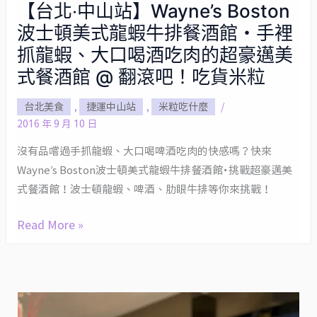
【台北‧中山站】Wayne’s Boston
【台
波士頓美式龍蝦牛排餐酒館・手裡
北‧
中
抓龍蝦、大口喝酒吃肉的超豪邁美
山
式餐酒館 @ 翻滾吧！吃貨米粒
站】
台北美食
,
捷運中山站
,
米粒吃什麼
/
Wayne’s
2016 年 9 月 10 日
Boston
波
沒有品嚐過手抓龍蝦、大口喝啤酒吃肉的快感嗎？快來
士
Wayne’s Boston波士頓美式龍蝦牛排餐酒館・挑戰超豪邁美
頓
式餐酒館！波士頓龍蝦、啤酒、肋眼牛排等你來挑戰！
美
Read More »
式
龍
蝦
牛
排