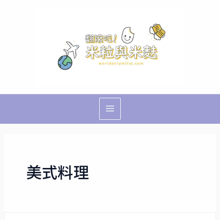
跳
Main
至
Menu
主
要
內
容
美式料理