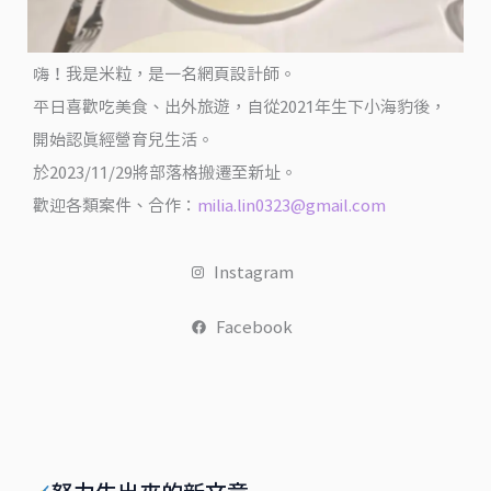
豪
邁
嗨！我是米粒，是一名網頁設計師。
美
式
平日喜歡吃美食、出外旅遊，自從2021年生下小海豹後，
餐
開始認真經營育兒生活。
酒
於2023/11/29將部落格搬遷至新址。
館
歡迎各類案件、合作：
milia.lin0323@gmail.com
@
翻
Instagram
滾
吧！
Facebook
吃
貨
米
粒