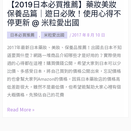
【2019日本必買推薦】藥妝美妝
【2019
保養品篇｜遊日必敗！使用心得不
日
本
停更新 @ 米粒愛出國
必
日本必買推薦
,
米粒愛出國
/
2017 年 8 月 10 日
買
推
2017年最新日本藥妝、美妝、保養品推薦！出國去日本不知
薦】
道要買什麼？網路一堆商品介紹哪些才是好用的？實際使用
藥
過的心得都在這裡！購買價錢公開，希望大家到日本可以少
妝
比價、多感受日本，將自己買到的價格公開出來，忘記價格
美
的也會幫大家列Amazon的價格，因為日本藥妝店的價格高
妝
低差距很大，雖然不是最低價，但希望能幫助大家心裡有個
保
大概價格，先預估自己的花費
養
Read More »
品
篇
｜