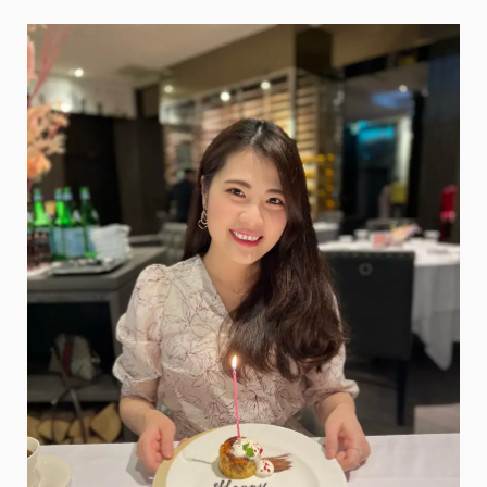
遊
日
必
敗！
使
用
心
得
不
停
更
新
@
米
粒
愛