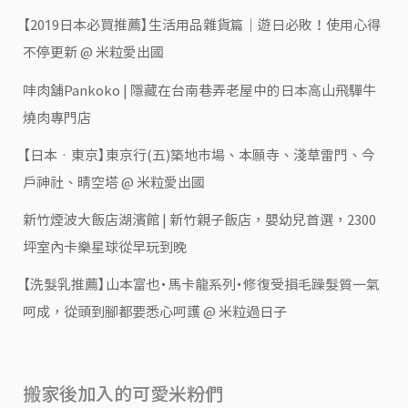
【2019日本必買推薦】生活用品雜貨篇｜遊日必敗！使用心得
不停更新 @ 米粒愛出國
㕩肉舖Pankoko | 隱藏在台南巷弄老屋中的日本高山飛驒牛
燒肉專門店
【日本‧東京】東京行(五)築地市場、本願寺、淺草雷門、今
戶神社、晴空塔 @ 米粒愛出國
新竹煙波大飯店湖濱館 | 新竹親子飯店，嬰幼兒首選，2300
坪室內卡樂星球從早玩到晚
【洗髮乳推薦】山本富也・馬卡龍系列・修復受損毛躁髮質一氣
呵成，從頭到腳都要悉心呵護 @ 米粒過日子
搬家後加入的可愛米粉們