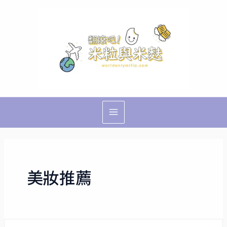
跳
Main
至
Menu
主
要
內
容
美妝推薦