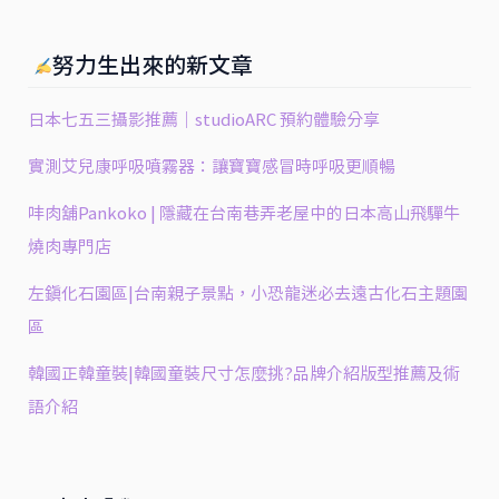
努力生出來的新文章
日本七五三攝影推薦｜studioARC 預約體驗分享
實測艾兒康呼吸噴霧器：讓寶寶感冒時呼吸更順暢
㕩肉舖Pankoko | 隱藏在台南巷弄老屋中的日本高山飛驒牛
燒肉專門店
左鎮化石園區|台南親子景點，小恐龍迷必去遠古化石主題園
區
韓國正韓童裝|韓國童裝尺寸怎麼挑?品牌介紹版型推薦及術
語介紹