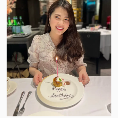
Chris・
約
會
慶
生
高
檔
餐
廳，
傳
聞
已
久
的
高
價