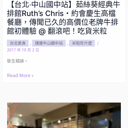
【台北‧中山國中站】茹絲葵經典牛
【台
排館Ruth’s Chris・約會慶生高檔
北‧
中
餐廳，傳聞已久的高價位老牌牛排
山
館初體驗 @ 翻滾吧！吃貨米粒
國
台北美食
,
捷運中山國中站
,
米粒吃什麼
/
中
2017 年 10 月 2 日
站】
茹
發生錯誤。
絲
Read More »
葵
經
典
牛
排
館
Ruth’s