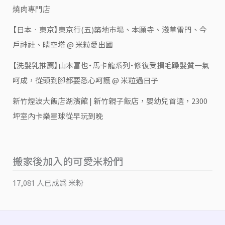
燒肉專門店
【日本‧東京】東京行(五)築地市場、本願寺、淺草雷門、今
戶神社、晴空塔 @ 米粒愛出國
【洗髮乳推薦】山本富也・馬卡龍系列・修復受損毛躁髮質一氣
呵成，從頭到腳都要悉心呵護 @ 米粒過日子
新竹煙波大飯店湖濱館 | 新竹親子飯店，嬰幼兒首選，2300
坪室內卡樂星球從早玩到晚
搬家後加入的可愛米粉們
17,081 人已成為 米粉