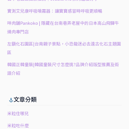
粒
實測艾兒康呼吸噴霧器：讓寶寶感冒時呼吸更順暢
㕩肉舖Pankoko | 隱藏在台南巷弄老屋中的日本高山飛驒牛
燒肉專門店
左鎮化石園區|台南親子景點，小恐龍迷必去遠古化石主題園
區
韓國正韓童裝|韓國童裝尺寸怎麼挑?品牌介紹版型推薦及術
語介紹
文章分類
米粒住哪兒
米粒吃什麼