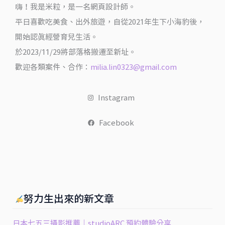
位
嗨！我是米粒，是一名網頁設計師。
老
平日喜歡吃美食、出外旅遊，自從2021年生下小海豹後，
牌
開始認真經營育兒生活。
牛
於2023/11/29將部落格搬遷至新址。
排
歡迎各類案件、合作：
milia.lin0323@gmail.com
館
初
Instagram
體
驗
Facebook
@
翻
滾
吧！
吃
努力生出來的新文章
貨
米
日本七五三攝影推薦｜studioARC 預約體驗分享