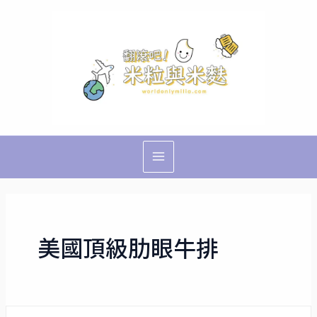
跳
Main
至
Menu
主
要
內
容
美國頂級肋眼牛排