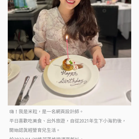
精
釀
啤
酒
工
場、
清
水
地
熱、
祕
境
13、
嗨！我是米粒，是一名網頁設計師。
羅
平日喜歡吃美食、出外旅遊，自從2021年生下小海豹後，
東
開始認真經營育兒生活。
夜