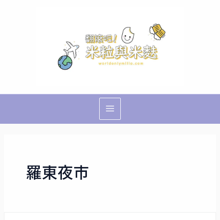
跳
Main
至
Menu
主
要
內
容
羅東夜市