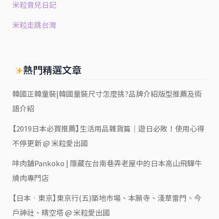
米粒育兒日記
米粒走跳台灣
熱門精選文章
韓國正韓童裝|韓國童裝尺寸怎麼挑?品牌介紹版型推薦及術
語介紹
【2019日本必買推薦】生活用品雜貨篇｜遊日必敗！使用心得
不停更新 @ 米粒愛出國
㕩肉舖Pankoko | 隱藏在台南巷弄老屋中的日本高山飛驒牛
燒肉專門店
【日本‧東京】東京行(五)築地市場、本願寺、淺草雷門、今
戶神社、晴空塔 @ 米粒愛出國