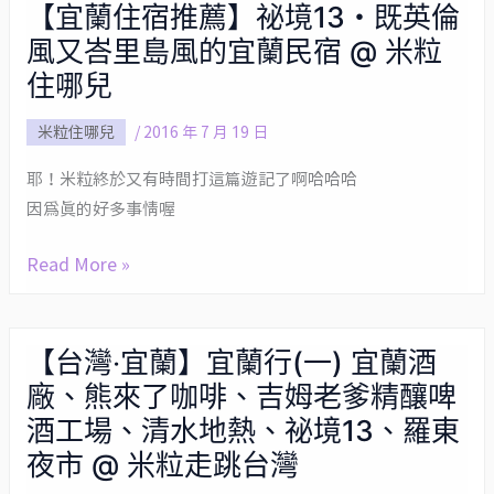
【宜蘭住宿推薦】祕境13・既英倫
【宜
風又峇里島風的宜蘭民宿 @ 米粒
蘭
住
住哪兒
宿
米粒住哪兒
/
2016 年 7 月 19 日
推
薦】
耶！米粒終於又有時間打這篇遊記了啊哈哈哈
祕
因為真的好多事情喔
境
13・
Read More »
既
英
【台灣‧宜蘭】宜蘭行(一) 宜蘭酒
倫
【台
風
廠、熊來了咖啡、吉姆老爹精釀啤
灣‧
又
宜
酒工場、清水地熱、祕境13、羅東
峇
蘭】
夜市 @ 米粒走跳台灣
里
宜