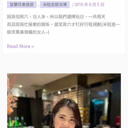
島
宜蘭花東旅遊
,
米粒走跳台灣
/
2016 年 6 月 5 日
蘭
風
行
因為怕周六、日人多，所以我們選擇玩日、一共兩天
的
(一)
而且因為忙接案的關係，遲至周六才打好行程規劃(米粒是一
宜
宜
個求萬事俱備的女人~)
蘭
蘭
民
酒
Read More »
宿
廠、
@
熊
米
來
粒
了
住
咖
哪
啡、
兒
吉
姆
老
爹