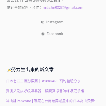
於2023/11/29將部落格搬遷至新址。
市
歡迎各類案件、合作：
milia.lin0323@gmail.com
@
米
Instagram
粒
走
Facebook
跳
台
灣
努力生出來的新文章
日本七五三攝影推薦｜studioARC 預約體驗分享
實測艾兒康呼吸噴霧器：讓寶寶感冒時呼吸更順暢
㕩肉舖Pankoko | 隱藏在台南巷弄老屋中的日本高山飛驒牛