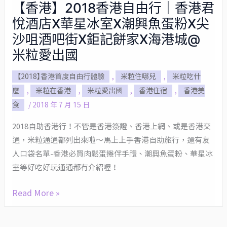
【香港】2018香港自由行｜香港君
【香
悅酒店X華星冰室X潮興魚蛋粉X尖
港】
2018
沙咀酒吧街X鉅記餅家X海港城@
香
米粒愛出國
港
【2018】香港首度自由行體驗
,
米粒住哪兒
,
米粒吃什
自
麼
,
米粒在香港
,
米粒愛出國
,
香港住宿
,
香港美
由
食
/
2018 年 7 月 15 日
行
｜
2018自助香港行！不管是香港簽證、香港上網、或是香港交
香
通，米粒通通都列出來啦～馬上上手香港自助旅行，還有友
港
人口袋名單-香港必買肉鬆蛋捲伴手禮、潮興魚蛋粉、華星冰
君
室等好吃好玩通通都有介紹喔！
悅
酒
Read More »
店
X