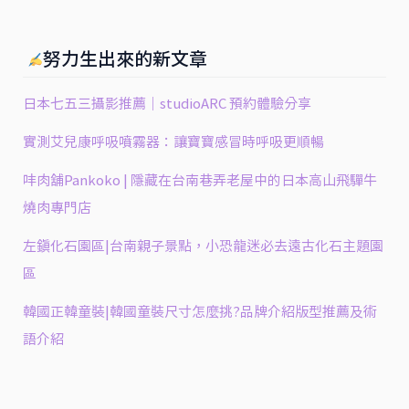
努力生出來的新文章
日本七五三攝影推薦｜studioARC 預約體驗分享
實測艾兒康呼吸噴霧器：讓寶寶感冒時呼吸更順暢
㕩肉舖Pankoko | 隱藏在台南巷弄老屋中的日本高山飛驒牛
燒肉專門店
左鎮化石園區|台南親子景點，小恐龍迷必去遠古化石主題園
區
韓國正韓童裝|韓國童裝尺寸怎麼挑?品牌介紹版型推薦及術
語介紹