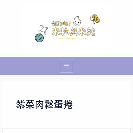
跳
Main
至
Menu
主
要
內
容
紫菜肉鬆蛋捲