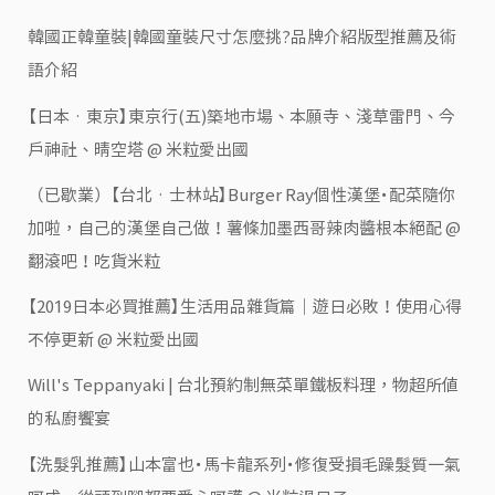
韓國正韓童裝|韓國童裝尺寸怎麼挑?品牌介紹版型推薦及術
語介紹
【日本‧東京】東京行(五)築地市場、本願寺、淺草雷門、今
戶神社、晴空塔 @ 米粒愛出國
（已歇業）【台北‧士林站】Burger Ray個性漢堡・配菜隨你
加啦，自己的漢堡自己做！薯條加墨西哥辣肉醬根本絕配 @
翻滾吧！吃貨米粒
【2019日本必買推薦】生活用品雜貨篇｜遊日必敗！使用心得
不停更新 @ 米粒愛出國
Will's Teppanyaki | 台北預約制無菜單鐵板料理，物超所值
的私廚饗宴
【洗髮乳推薦】山本富也・馬卡龍系列・修復受損毛躁髮質一氣