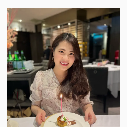
華
星
冰
室
X
潮
興
魚
蛋
粉
X
尖
沙
咀
酒
吧