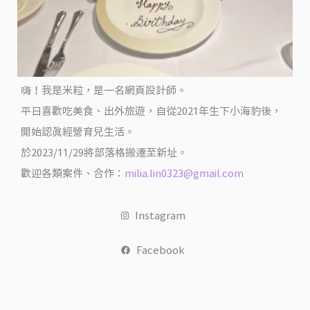
街
X
鉅
記
餅
嗨！我是米粒，是一名網頁設計師。
家
平日喜歡吃美食、出外旅遊，自從2021年生下小海豹後，
X
開始認真經營育兒生活。
海
於2023/11/29將部落格搬遷至新址。
港
歡迎各類案件、合作：
milia.lin0323@gmail.com
城
@
Instagram
米
粒
Facebook
愛
出
國