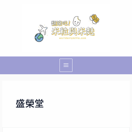
跳
Main
至
Menu
主
要
內
容
盛榮堂