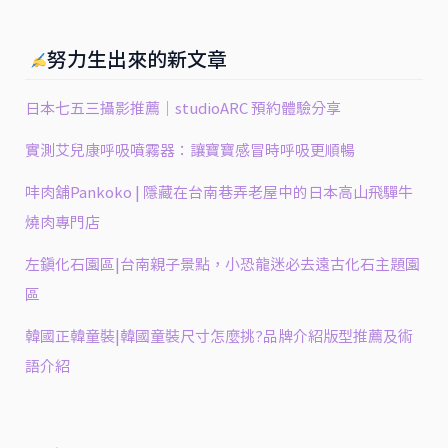
品
雜
努力生出來的新文章
炊
等
日本七五三攝影推薦｜studioARC 預約體驗分享
你
實測艾兒康呼吸噴霧器：讓寶寶感冒時呼吸更順暢
來
品
㕩肉舖Pankoko | 隱藏在台南巷弄老屋中的日本高山飛驒牛
嚐！
燒肉專門店
@
左鎮化石園區|台南親子景點，小恐龍迷必去遠古化石主題園
翻
滾
區
吧！
韓國正韓童裝|韓國童裝尺寸怎麼挑?品牌介紹版型推薦及術
吃
語介紹
貨
米
粒