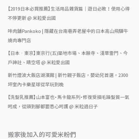
【2019日本必買推薦】生活用品雜貨篇｜遊日必敗！使用心得
不停更新 @ 米粒愛出國
㕩肉舖Pankoko | 隱藏在台南巷弄老屋中的日本高山飛驒牛
燒肉專門店
【日本‧東京】東京行(五)築地市場、本願寺、淺草雷門、今
戶神社、晴空塔 @ 米粒愛出國
新竹煙波大飯店湖濱館 | 新竹親子飯店，嬰幼兒首選，2300
坪室內卡樂星球從早玩到晚
【洗髮乳推薦】山本富也・馬卡龍系列・修復受損毛躁髮質一氣
呵成，從頭到腳都要悉心呵護 @ 米粒過日子
搬家後加入的可愛米粉們