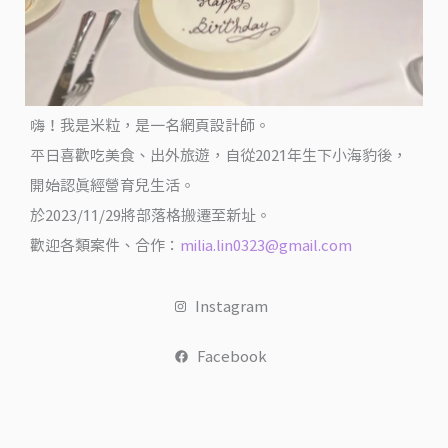
平
價
生
食
等
嗨！我是米粒，是一名網頁設計師。
級
平日喜歡吃美食、出外旅遊，自從2021年生下小海豹後，
海
開始認真經營育兒生活。
鮮
於2023/11/29將部落格搬遷至新址。
跟
歡迎各類案件、合作：
milia.lin0323@gmail.com
超
好
Instagram
吃
的
Facebook
黃
金
一