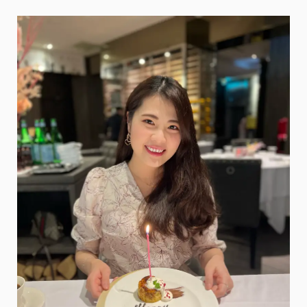
氣
火
鍋
店，
用
鑄
鐵
鍋
吃
火
鍋
的
奢
華
體
驗！