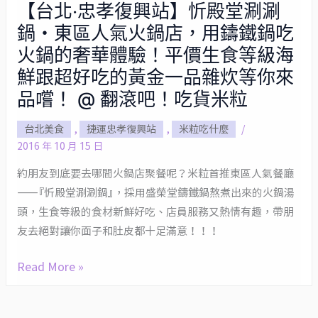
【台北‧忠孝復興站】忻殿堂涮涮
【台
鍋・東區人氣火鍋店，用鑄鐵鍋吃
北‧
忠
火鍋的奢華體驗！平價生食等級海
孝
鮮跟超好吃的黃金一品雜炊等你來
復
品嚐！ @ 翻滾吧！吃貨米粒
興
站】
台北美食
,
捷運忠孝復興站
,
米粒吃什麼
/
2016 年 10 月 15 日
忻
殿
約朋友到底要去哪間火鍋店聚餐呢？米粒首推東區人氣餐廳
堂
——『忻殿堂涮涮鍋』，採用盛榮堂鑄鐵鍋熬煮出來的火鍋湯
涮
頭，生食等級的食材新鮮好吃、店員服務又熱情有趣，帶朋
涮
友去絕對讓你面子和肚皮都十足滿意！！！
鍋・
Read More »
東
區
人