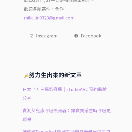
於2023/11/29將部落格搬遷至新址。
歡迎各類案件、合作：
milia.lin0323@gmail.com
Instagram
Facebook
努力生出來的新文章
日本七五三攝影推薦｜studioARC 預約體驗
分享
實測艾兒康呼吸噴霧器：讓寶寶感冒時呼吸更
順暢
㕩肉舖Pankoko | 隱藏在台南巷弄老屋中的日