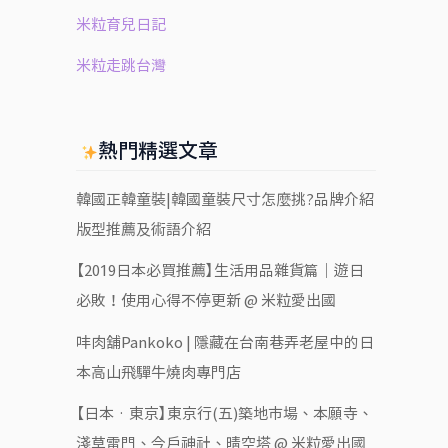
米粒育兒日記
米粒走跳台灣
熱門精選文章
韓國正韓童裝|韓國童裝尺寸怎麼挑?品牌介紹
版型推薦及術語介紹
【2019日本必買推薦】生活用品雜貨篇｜遊日
必敗！使用心得不停更新 @ 米粒愛出國
㕩肉舖Pankoko | 隱藏在台南巷弄老屋中的日
本高山飛驒牛燒肉專門店
【日本‧東京】東京行(五)築地市場、本願寺、
淺草雷門、今戶神社、晴空塔 @ 米粒愛出國