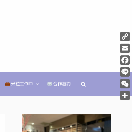
Copy
Link
Email
Face
Line
搜
米粒工作中
合作邀約
尋
WeCh
分
享