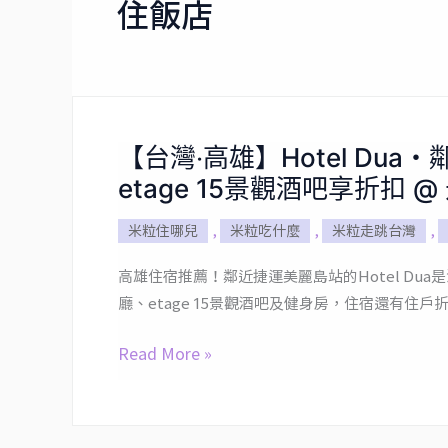
住飯店
【台灣‧高雄】Hotel Du
【台
etage 15景觀酒吧享折扣 
灣‧
高
米粒住哪兒
,
米粒吃什麼
,
米粒走跳台灣
,
雄】
Hotel
高雄住宿推薦！鄰近捷運美麗島站的Hotel D
Dua・
廳、etage 15景觀酒吧及健身房，住宿還有住
鄰
近
Read More »
美
麗
島