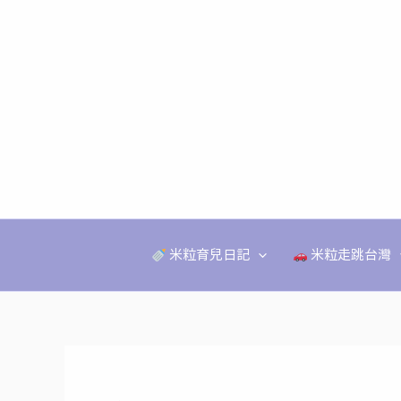
跳
至
主
要
內
容
米粒育兒日記
米粒走跳台灣