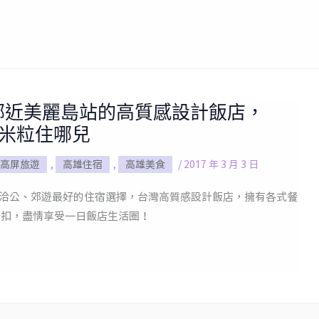
a・鄰近美麗島站的高質感設計飯店，
@ 米粒住哪兒
高屏旅遊
,
高雄住宿
,
高雄美食
/
2017 年 3 月 3 日
ua是洽公、郊遊最好的住宿選擇，台灣高質感設計飯店，擁有各式餐
戶折扣，盡情享受一日飯店生活圈！