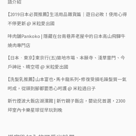
語介紹
【2019日本必買推薦】生活用品雜貨篇｜遊日必敗！使用心得
不停更新 @ 米粒愛出國
㕩肉舖Pankoko | 隱藏在台南巷弄老屋中的日本高山飛驒牛
燒肉專門店
【日本‧東京】東京行(五)築地市場、本願寺、淺草雷門、今
戶神社、晴空塔 @ 米粒愛出國
【洗髮乳推薦】山本富也・馬卡龍系列・修復受損毛躁髮質一氣
呵成，從頭到腳都要悉心呵護 @ 米粒過日子
新竹煙波大飯店湖濱館 | 新竹親子飯店，嬰幼兒首選，2300
坪室內卡樂星球從早玩到晚