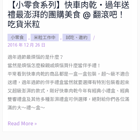
【小零食系列】快車肉乾・過年送
【小
禮最澎湃的團購美食 @ 翻滾吧！
零
食
吃貨米粒
系
小零食
,
米粒工作中
,
試吃、邀約
/
列】
2016 年 12 月 26 日
快
車
過年過節最煩惱的是什麼？
肉
當然是煩惱怎麼躲親戚煩惱買什麼當伴手禮！
乾・
平常看到快車肉乾的商品都是一盒一盒包裝，超～級不適合
送禮，過年過節的伴手禮盒當然就要選擇有特別包裝看起來
過
又超級澎湃的款式，剛好快車肉乾今年有經典小禮盒、經典
年
雙響禮盒及其他多種澎湃禮盒可供選擇，絕對給你們各位滿
送
滿的大～禮～盒～
禮
最
Read More »
澎
湃