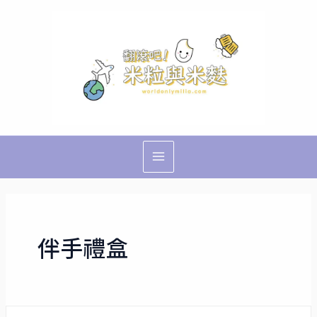
跳
Main
至
Menu
主
要
內
容
伴手禮盒