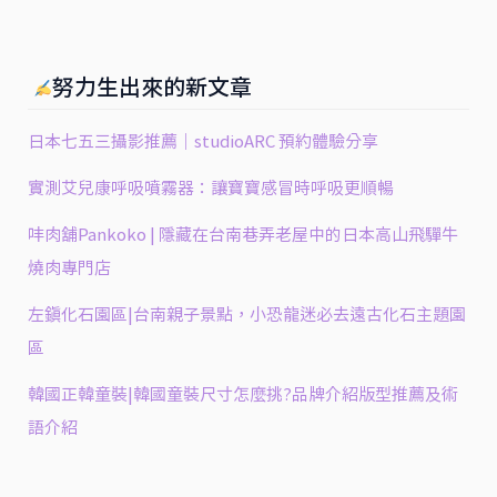
努力生出來的新文章
日本七五三攝影推薦｜studioARC 預約體驗分享
實測艾兒康呼吸噴霧器：讓寶寶感冒時呼吸更順暢
㕩肉舖Pankoko | 隱藏在台南巷弄老屋中的日本高山飛驒牛
燒肉專門店
左鎮化石園區|台南親子景點，小恐龍迷必去遠古化石主題園
區
韓國正韓童裝|韓國童裝尺寸怎麼挑?品牌介紹版型推薦及術
語介紹