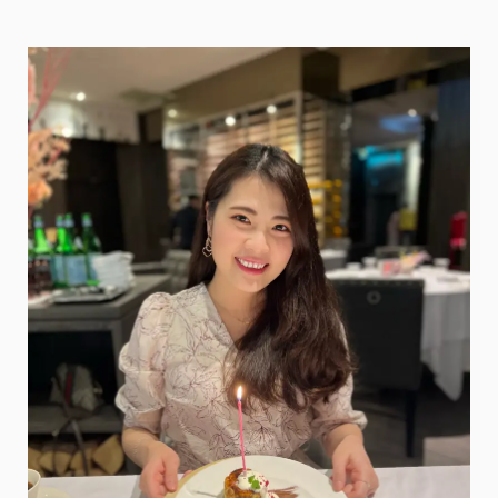
的
團
購
美
食
@
翻
滾
吧！
吃
貨
米
粒