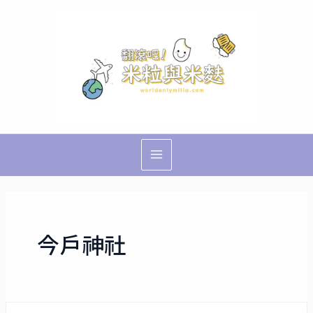
跳
Main
至
Menu
主
要
內
容
今戶神社