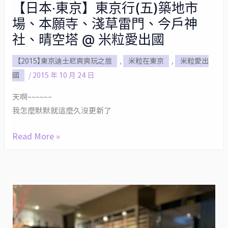
【日本‧東京】東京行(五)築地市
【日
場、本願寺、淺草雷門、今戶神
本‧
東
社、晴空塔 @ 米粒愛出國
京】
【2015】東京迪士尼爽爽玩之旅
,
米粒在東京
,
米粒愛出
東
國
/
2015 年 10 月 24 日
京
行
天啊~~~~~~
(五)
我怎麼默默就這麼久沒更新了
築
地
Read More »
市
場、
本
願
寺、
淺