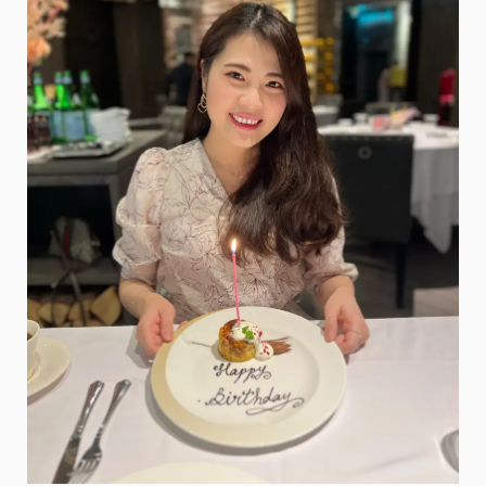
草
雷
門、
今
戶
神
社、
晴
空
塔
@
米
粒
愛
出
國