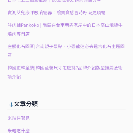
日本七五三攝影推薦｜studioARC 預約體驗分享
實測艾兒康呼吸噴霧器：讓寶寶感冒時呼吸更順暢
㕩肉舖Pankoko | 隱藏在台南巷弄老屋中的日本高山飛驒牛
燒肉專門店
左鎮化石園區|台南親子景點，小恐龍迷必去遠古化石主題園
區
韓國正韓童裝|韓國童裝尺寸怎麼挑?品牌介紹版型推薦及術
語介紹
文章分類
米粒住哪兒
米粒吃什麼