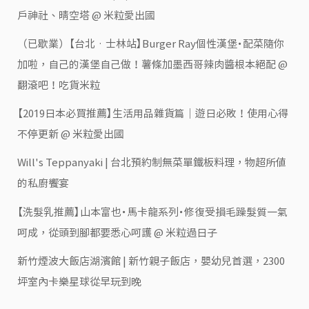
戶神社、晴空塔 @ 米粒愛出國
（已歇業）【台北‧士林站】Burger Ray個性漢堡・配菜隨你
加啦，自己的漢堡自己做！薯條加墨西哥辣肉醬根本絕配 @
翻滾吧！吃貨米粒
【2019日本必買推薦】生活用品雜貨篇｜遊日必敗！使用心得
不停更新 @ 米粒愛出國
Will's Teppanyaki | 台北預約制無菜單鐵板料理，物超所值
的私廚饗宴
【洗髮乳推薦】山本富也・馬卡龍系列・修復受損毛躁髮質一氣
呵成，從頭到腳都要悉心呵護 @ 米粒過日子
新竹煙波大飯店湖濱館 | 新竹親子飯店，嬰幼兒首選，2300
坪室內卡樂星球從早玩到晚