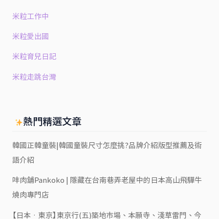
米粒工作中
米粒愛出國
米粒育兒日記
米粒走跳台灣
熱門精選文章
韓國正韓童裝|韓國童裝尺寸怎麼挑?品牌介紹版型推薦及術
語介紹
㕩肉舖Pankoko | 隱藏在台南巷弄老屋中的日本高山飛驒牛
燒肉專門店
【日本‧東京】東京行(五)築地市場、本願寺、淺草雷門、今