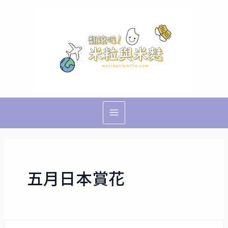
跳
Main
至
Menu
主
要
內
容
五月日本賞花