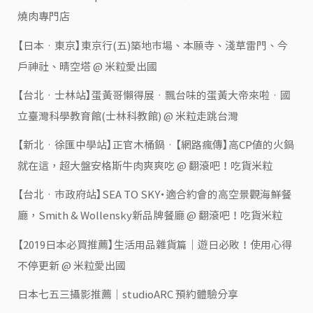
燒肉專門店
【日本‧東京】東京行(五)築地市場、本願寺、淺草雷門、今
戶神社、晴空塔 @ 米粒愛出國
【台北‧士林站】蛋黃哥懶得展‧飄台味的蛋黃大帝來啦‧國
立臺灣科學教育館(士林科教館) @ 米粒走跳台灣
【新北‧徐匯中學站】正官木桶鍋‧【網路瘋傳】高CP值的火鍋
就在這，超大盤安格斯牛肉爽爽吃 @ 翻滾吧！吃貨米粒
【台北‧市政府站】SEA TO SKY・適合約會的高空景觀海鮮餐
廳，Smith & Wollensky新品牌餐廳 @ 翻滾吧！吃貨米粒
【2019日本必買推薦】生活用品雜貨篇｜遊日必敗！使用心得
不停更新 @ 米粒愛出國
日本七五三攝影推薦｜studioARC 預約體驗分享