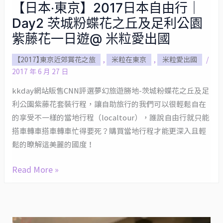
【日本‧東京】2017日本自由行｜
【日
Day2 茨城粉蝶花之丘及足利公園
本‧
東
紫藤花一日遊@ 米粒愛出國
京】
【2017】東京近郊賞花之旅
,
米粒在東京
,
米粒愛出國
/
2017
2017 年 6 月 27 日
日
本
kkday網站販售CNN評選夢幻旅遊勝地-茨城粉蝶花之丘及足
自
利公園紫藤花套裝行程，讓自助旅行的我們可以很輕鬆自在
由
的享受不一樣的當地行程（localtour），誰說自由行就只能
搭車轉車搭車轉車忙得要死？購買當地行程才能更深入且輕
行
鬆的瞭解這美麗的國度！
｜
Day2
Read More »
茨
城
粉
蝶