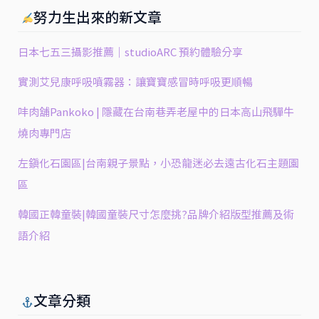
努力生出來的新文章
日本七五三攝影推薦｜studioARC 預約體驗分享
實測艾兒康呼吸噴霧器：讓寶寶感冒時呼吸更順暢
㕩肉舖Pankoko | 隱藏在台南巷弄老屋中的日本高山飛驒牛
燒肉專門店
左鎮化石園區|台南親子景點，小恐龍迷必去遠古化石主題園
區
韓國正韓童裝|韓國童裝尺寸怎麼挑?品牌介紹版型推薦及術
語介紹
文章分類