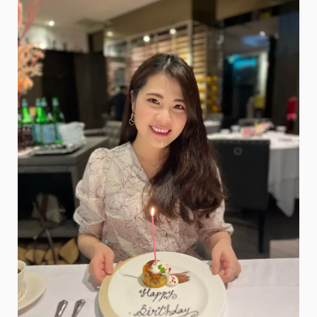
花
之
丘
及
足
利
公
園
紫
藤
花
一
日
遊
@
米