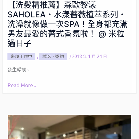
【洗髮精推薦】森歐黎漾
【洗
SAHOLEA・水漾薔薇植萃系列・
髮
精
洗澡就像做一次SPA！全身都充滿
推
男友最愛的薔式香氛啦！ @ 米粒
薦】
過日子
森
歐
米粒工作中
,
試吃、邀約
/
2018 年 1 月 24 日
黎
發生錯誤。
漾
SAHOLEA・
Read More »
水
漾
薔
薇
植
萃