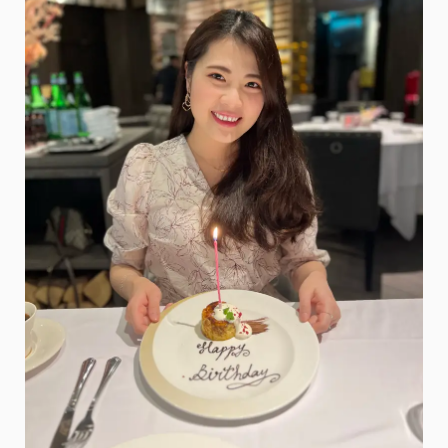
系
列・
洗
澡
就
像
做
一
次
SPA！
全
身
都
充
滿
男