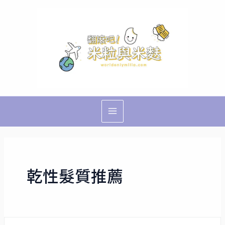
跳
Main
至
Menu
主
要
內
容
乾性髮質推薦