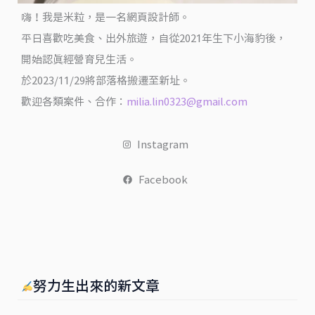
友
嗨！我是米粒，是一名網頁設計師。
最
平日喜歡吃美食、出外旅遊，自從2021年生下小海豹後，
愛
開始認真經營育兒生活。
的
於2023/11/29將部落格搬遷至新址。
薔
歡迎各類案件、合作：
milia.lin0323@gmail.com
式
香
Instagram
氛
啦！
Facebook
@
米
粒
過
日
努力生出來的新文章
子