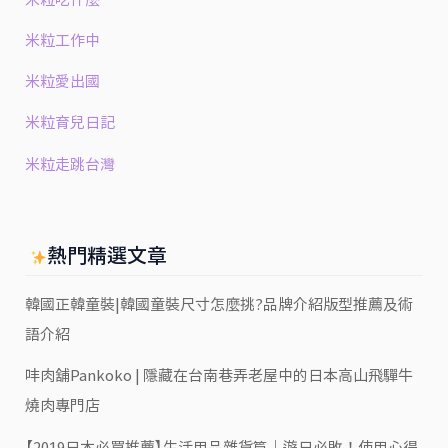
米粒工作中
米粒愛出國
米粒育兒日記
米粒走跳台灣
熱門精選文章
韓國正韓童裝|韓國童裝尺寸怎麼挑?品牌介紹版型推薦及術
語介紹
㕩肉舖Pankoko | 隱藏在台南巷弄老屋中的日本高山飛驒牛
燒肉專門店
【2019日本必買推薦】生活用品雜貨篇｜遊日必敗！使用心得