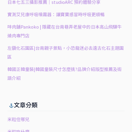
日本七五三攝影推薦｜studioARC 預約體驗分享
實測艾兒康呼吸噴霧器：讓寶寶感冒時呼吸更順暢
㕩肉舖Pankoko | 隱藏在台南巷弄老屋中的日本高山飛驒牛
燒肉專門店
左鎮化石園區|台南親子景點，小恐龍迷必去遠古化石主題園
區
韓國正韓童裝|韓國童裝尺寸怎麼挑?品牌介紹版型推薦及術
語介紹
文章分類
米粒住哪兒
米粒吃什麼