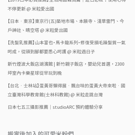
不停更新 @ 米粒愛出國
【日本‧東京】東京行(五)築地市場、本願寺、淺草雷門、今
戶神社、晴空塔 @ 米粒愛出國
【洗髮乳推薦】山本富也・馬卡龍系列・修復受損毛躁髮質一氣
呵成，從頭到腳都要悉心呵護 @ 米粒過日子
新竹煙波大飯店湖濱館 | 新竹親子飯店，嬰幼兒首選，2300
坪室內卡樂星球從早玩到晚
【台北‧士林站】蛋黃哥懶得展‧飄台味的蛋黃大帝來啦‧國
立臺灣科學教育館(士林科教館) @ 米粒走跳台灣
日本七五三攝影推薦｜studioARC 預約體驗分享
搬家後加入的可愛米粉們