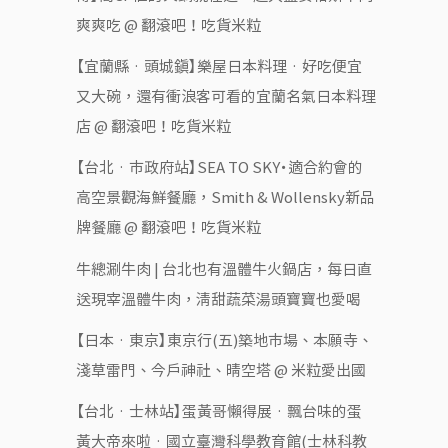
爽爽吃 @ 翻滾吧！吃貨米粒
【宜蘭縣‧頭城鎮】樂屋日本料理‧好吃便宜
又大碗，還有衝浪客可看的宜蘭名氣日本料理
店 @ 翻滾吧！吃貨米粒
【台北‧市政府站】SEA TO SKY・適合約會的
高空景觀海鮮餐廳，Smith & Wollensky新品
牌餐廳 @ 翻滾吧！吃貨米粒
牛總涮牛肉 | 台北也有溫體牛火鍋店，每日直
送現宰溫體牛肉，清甜蔬菜湯頭寶寶也愛喝
【日本‧東京】東京行(五)築地市場、本願寺、
淺草雷門、今戶神社、晴空塔 @ 米粒愛出國
【台北‧士林站】蛋黃哥懶得展‧飄台味的蛋
黃大帝來啦‧國立臺灣科學教育館(士林科教