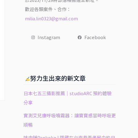
於2023/11/29將部落格搬遷至新址。
歡迎各類案件、合作：
milia.lin0323@gmail.com
Instagram
Facebook
努力生出來的新文章
日本七五三攝影推薦｜studioARC 預約體驗
分享
實測艾兒康呼吸噴霧器：讓寶寶感冒時呼吸更
順暢
㕩肉舖Pankoko | 隱藏在台南巷弄老屋中的日