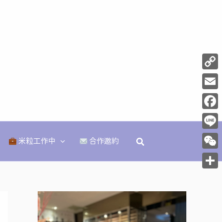
Copy
Link
Email
Face
Line
搜
米粒工作中
合作邀約
尋
WeCh
分
享