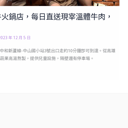
體牛火鍋店，每日直送現宰溫體牛肉，
2023 年 12 月 5 日
中和新蘆線-中山國小站3號出口走約10分鐘即可到達。從高雄
蔬果高湯熬製，提供兒童設施，隔壁還有停車場。