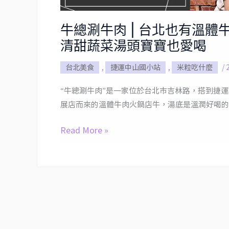
體
牛
牛總涮牛肉 | 台北也有溫
火
清甜蔬菜湯頭寶寶也愛喝
鍋
店，
台北美食
,
捷運中山國小站
,
米粒吃什麼
/
每
“牛總涮牛肉”是一家位於台北市吉林路，搭到捷運
日
展店而來的溫體牛肉火鍋店牛，湯底是溫潤好喝的
直
送
Read More »
現
宰
溫
體
牛
肉，
清