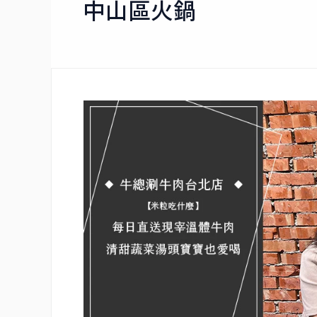
中山區火鍋
牛
總
涮
牛
肉
|
台
北
也
有
溫