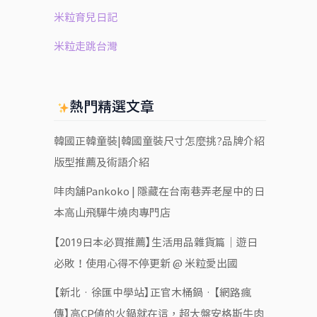
米粒育兒日記
米粒走跳台灣
熱門精選文章
韓國正韓童裝|韓國童裝尺寸怎麼挑?品牌介紹
版型推薦及術語介紹
㕩肉舖Pankoko | 隱藏在台南巷弄老屋中的日
本高山飛驒牛燒肉專門店
【2019日本必買推薦】生活用品雜貨篇｜遊日
必敗！使用心得不停更新 @ 米粒愛出國
【新北‧徐匯中學站】正官木桶鍋‧【網路瘋
傳】高CP值的火鍋就在這，超大盤安格斯牛肉