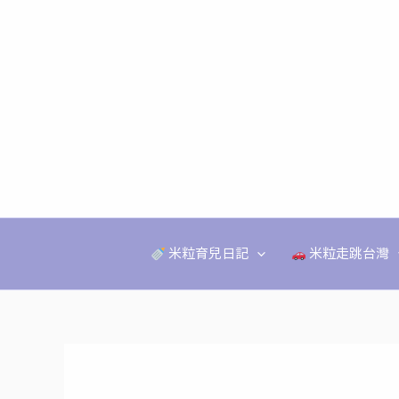
跳
至
主
要
內
容
米粒育兒日記
米粒走跳台灣