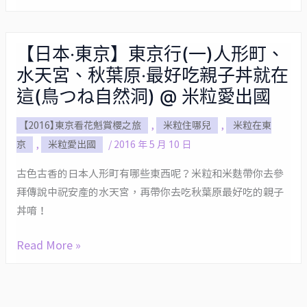
Lobster
店、
服
龍
還
看
蝦
有
最
【日本‧東京】東京行(一)人形町、
【日
三
超
有
水天宮、秋葉原‧最好吃親子丼就在
本‧
明
好
氣
東
這(鳥つね自然洞) @ 米粒愛出國
治
吃
勢
京】
@
的
的
【2016】東京看花魁賞櫻之旅
,
米粒住哪兒
,
米粒在東
東
米
筑
淺
京
,
米粒愛出國
/
2016 年 5 月 10 日
京
粒
前
草
行
愛
古色古香的日本人形町有哪些東西呢？米粒和米麩帶你去參
屋
花
(一)
出
拜傳說中祝安產的水天宮，再帶你去吃秋葉原最好吃的親子
居
魁
人
丼唷！
國
酒
道
形
屋！
中、
町、
Read More »
@
還
水
米
有
天
粒
好
宮、