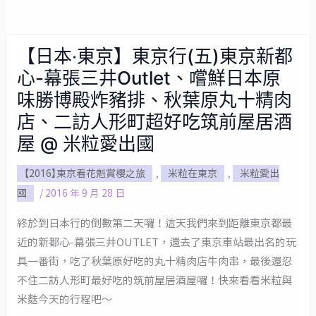
【日本‧東京】東京行(五)東京新都
【日
心-幕張三井Outlet、嚐鮮日本原
本‧
東
味勝博殿炸豬排、秋葉原丸十精肉
京】
店、二訪人形町超好吃筑前屋居酒
東
屋 @ 米粒愛出國
京
行
【2016】東京看花魁賞櫻之旅
,
米粒在東京
,
米粒愛出
(五)
國
/
2016 年 9 月 28 日
東
終於到日本行的倒數第二天囉！這天我們來到距離東京都最
京
近的新都心-幕張三井OUTLET，還去了東京車站最出名的玩
新
具一番街，吃了秋葉原好吃的丸十精肉店牛肉串，最後還忍
都
不住二訪人形町最好吃的筑前屋居酒屋囉！快來看看米粒與
心-
米麩今天的行程吧～
幕