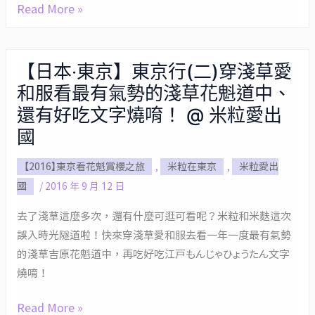
(水
吃
Read More »
筑
曜
日
前
日
式
屋
の
炒
【日本‧東京】東京行(二)穿淺草愛
【日
居
ア
麵、
和服看最有氣勢的淺草花魁道中、
本‧
酒
リ
阿
東
還有好吃文字燒唷！ @ 米粒愛出
屋
ス)、
美
京】
國
@
吃
橫
東
米
表
町
【2016】東京看花魁賞櫻之旅
,
米粒在東京
,
米粒愛出
京
粒
參
買
國
/
2016 年 9 月 12 日
行
愛
道
藥
(二)
出
去了淺草這麼多次，還有什麼可逛可看呢？米粒和米麩這次
排
妝
穿
國
誤入時光隧道啦！快來穿淺草愛和服去看一年一度最有氣勢
隊
逛
淺
的淺草吉原花魁道中，再吃好吃江戸もんじゃひょうたん文字
美
Yamashiroya
草
燒唷！
食
玩
愛
Luke’s
具
和
Read More »