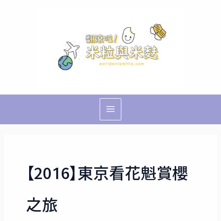
跳
Main
至
Menu
主
要
內
容
【2016】東京看花魁賞櫻
之旅