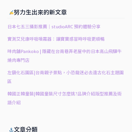
努力生出來的新文章
日本七五三攝影推薦｜studioARC 預約體驗分享
實測艾兒康呼吸噴霧器：讓寶寶感冒時呼吸更順暢
㕩肉舖Pankoko | 隱藏在台南巷弄老屋中的日本高山飛驒牛
燒肉專門店
左鎮化石園區|台南親子景點，小恐龍迷必去遠古化石主題園
區
韓國正韓童裝|韓國童裝尺寸怎麼挑?品牌介紹版型推薦及術
語介紹
文章分類