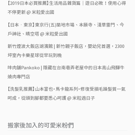
【2019日本必買推薦】生活用品雜貨篇｜遊日必敗！使用心得
不停更新 @ 米粒愛出國
【日本‧東京】東京行(五)築地市場、本願寺、淺草雷門、今
戶神社、晴空塔 @ 米粒愛出國
新竹煙波大飯店湖濱館 | 新竹親子飯店，嬰幼兒首選，2300
坪室內卡樂星球從早玩到晚
㕩肉舖Pankoko | 隱藏在台南巷弄老屋中的日本高山飛驒牛
燒肉專門店
【洗髮乳推薦】山本富也・馬卡龍系列・修復受損毛躁髮質一氣
呵成，從頭到腳都要悉心呵護 @ 米粒過日子
搬家後加入的可愛米粉們