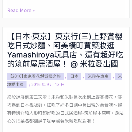
遊。
秋
逛
Read More »
葉
令
原
人
丸
尖
【日本‧東京】東京行(三)上野賞櫻
【日
十
叫
吃日式炒麵、阿美橫町買藥妝逛
本‧
精
的
東
Yamashiroya玩具店、還有超好吃
肉
超
京】
的筑前屋居酒屋！ @ 米粒愛出國
店、
夢
東
二
幻
【2016】東京看花魁賞櫻之旅
,
日本
,
米粒在東京
,
米
京
訪
愛
粒愛出國
/
2016 年 9 月 13 日
行
人
麗
(三)
形
終於進展到第三天啦！米粒和米麩這次來到上野賞櫻花，湊
絲
上
町
巧遇到日本攤販群，狂吃了好多日劇中會出現的美食噢～還
專
野
有特別介紹人形町超好吃的日式居酒屋-筑前屋本店唷，還貼
超
門
賞
心的把菜名都翻譯了呢❤️照著米粒吃就對啦！
好
店
櫻
吃