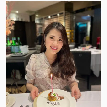
愛
吃
秋
出
文
葉
國
字
原‧
燒
最
唷！
好
@
吃
米
親
粒
子
愛
丼
出
就
國
在
這
(鳥
つ
ね
自