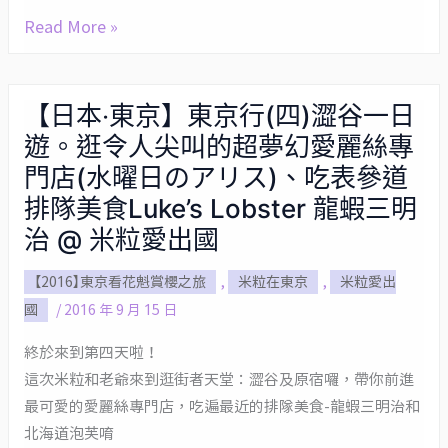
張
Read More »
三
井
Outlet、
【日本‧東京】東京行(四)澀谷一日
【日
嚐
遊。逛令人尖叫的超夢幻愛麗絲專
本‧
鮮
東
門店(水曜日のアリス)、吃表參道
日
京】
排隊美食Luke’s Lobster 龍蝦三明
本
東
治 @ 米粒愛出國
原
京
味
行
【2016】東京看花魁賞櫻之旅
,
米粒在東京
,
米粒愛出
勝
(四)
國
/
2016 年 9 月 15 日
博
澀
終於來到第四天啦！
殿
谷
這次米粒和老爺來到逛街者天堂：澀谷及原宿囉，帶你前進
炸
一
最可愛的愛麗絲專門店，吃遍最近的排隊美食-龍蝦三明治和
豬
日
北海道泡芙唷
排、