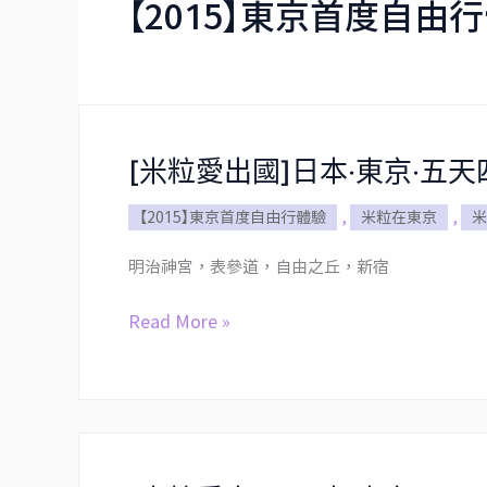
【2015】東京首度自由
[米粒愛出國]日本‧東京‧五天四
[米
粒
【2015】東京首度自由行體驗
,
米粒在東京
,
米
愛
出
明治神宮，表參道，自由之丘，新宿
國]
日
Read More »
本‧
東
京‧
五
天