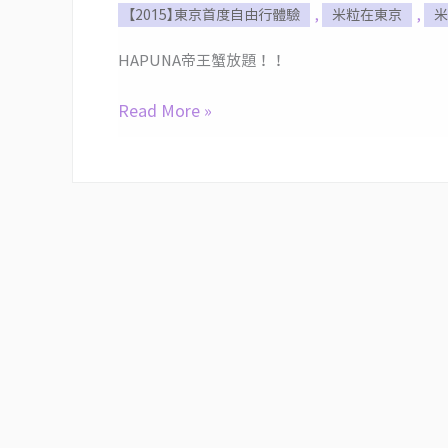
【2015】東京首度自由行體驗
,
米粒在東京
,
米
愛
出
HAPUNA帝王蟹放題！！
國]
日
Read More »
本‧
東
京‧
五
天
四
夜
Day1~Day2