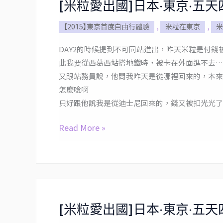
[米粒愛出國]日本‧東京‧五天
[米
四
粒
夜
【2015】東京首度自由行體驗
,
米粒在東京
,
米
愛
Day4~Day5
出
DAY2的時候提到不可同站進出，昨天米粒是付錢
國]
此我要從西葛西站搭地鐵時，被卡在外面進不去…
日
又跟站務員說，他問我昨天是從哪裡回來的，本來
本‧
怎麼唸啊
東
只好跟他說我是從迪士尼回來的，錢又被扣光光了
京‧
Read More »
五
天
四
夜
Day3
[米粒愛出國]日本‧東京‧五天四
[米
粒