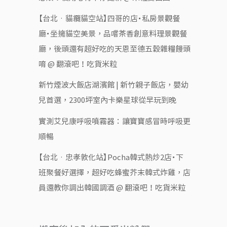
【台北‧貓纜貓空站】四哥的店・私房景觀餐
廳・坐擁貓空美景，品嚐茶香創意料理景觀餐
廳，後頭還有超好吃的天恩至德五穀雜糧饅頭
唷 @ 翻滾吧！吃貨米粒
新竹煙波大飯店湖濱館 | 新竹親子飯店，嬰幼
兒首選，2300坪室內卡樂星球從早玩到晚
實測艾兒康呼吸噴霧器：讓寶寶感冒時呼吸更
順暢
【台北‧忠孝敦化站】Pocha韓式熱炒2店・下
班聚餐好選擇，超好吃蜂蜜芥末韓式炸雞，店
員還教你調出韓國調酒 @ 翻滾吧！吃貨米粒