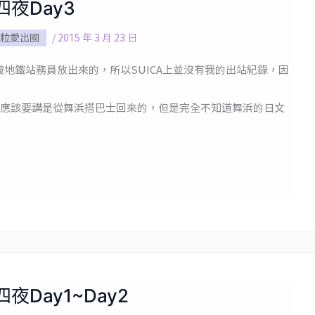
四夜Day3
粒愛出國
/
2015 年 3 月 23 日
被地鐵站務員放出來的，所以SUICA上並沒有我的出站紀錄，因
應該要講是從舞浜搭巴士回來的，但是完全不知道舞浜的日文
夜Day1~Day2