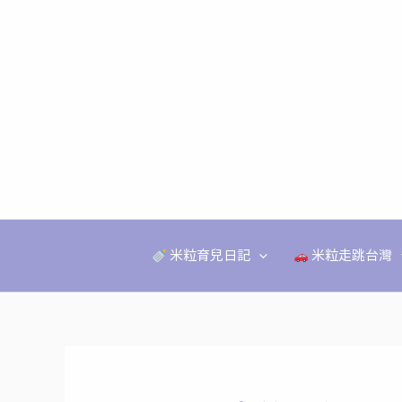
跳
至
主
要
內
容
米粒育兒日記
米粒走跳台灣