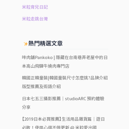
米粒育兒日記
米粒走跳台灣
熱門精選文章
㕩肉舖Pankoko | 隱藏在台南巷弄老屋中的日
本高山飛驒牛燒肉專門店
韓國正韓童裝|韓國童裝尺寸怎麼挑?品牌介紹
版型推薦及術語介紹
日本七五三攝影推薦｜studioARC 預約體驗
分享
【2019日本必買推薦】生活用品雜貨篇｜遊日
必敗！使用心得不停更新 @ 米粒愛出國