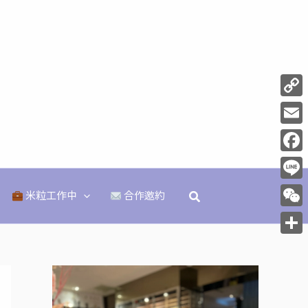
Copy
Link
Email
Face
Line
搜
米粒工作中
合作邀約
尋
WeCh
分
享