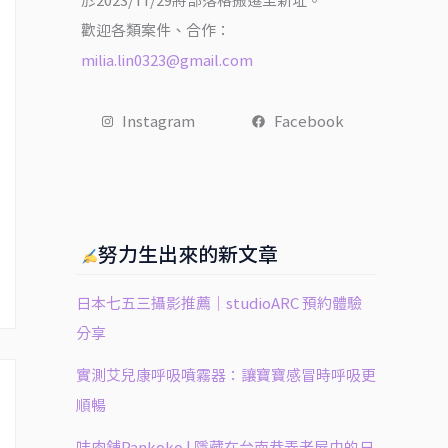
於2023/11/29將部落格搬遷至新址。
歡迎各類案件、合作：
milia.lin0323@gmail.com
Instagram
Facebook
努力生出來的新文章
日本七五三攝影推薦｜studioARC 預約體驗
分享
實測艾兒康呼吸噴霧器：讓寶寶感冒時呼吸更
順暢
㕩肉舖Pankoko | 隱藏在台南巷弄老屋中的日