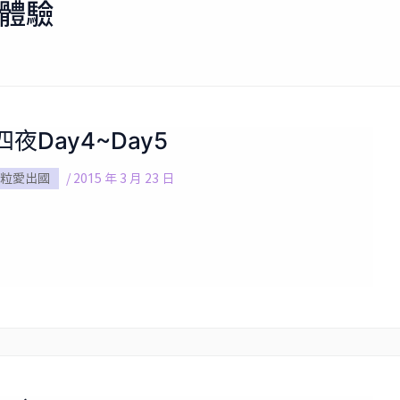
行體驗
夜Day4~Day5
粒愛出國
/
2015 年 3 月 23 日