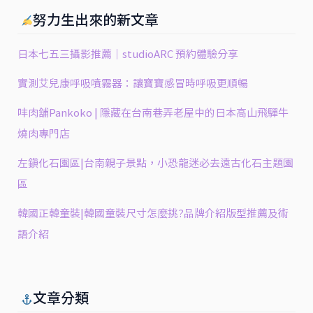
努力生出來的新文章
日本七五三攝影推薦｜studioARC 預約體驗分享
實測艾兒康呼吸噴霧器：讓寶寶感冒時呼吸更順暢
㕩肉舖Pankoko | 隱藏在台南巷弄老屋中的日本高山飛驒牛
燒肉專門店
左鎮化石園區|台南親子景點，小恐龍迷必去遠古化石主題園
區
韓國正韓童裝|韓國童裝尺寸怎麼挑?品牌介紹版型推薦及術
語介紹
文章分類