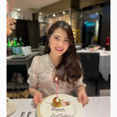
洲
早
午
餐・
在
純
白
裝
潢
中
吃
超
好
吃
限
量