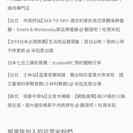
燒肉專門店
【台北‧市政府站】SEA TO SKY・適合約會的高空景觀海鮮餐
廳，Smith & Wollensky新品牌餐廳 @ 翻滾吧！吃貨米粒
【2019日本必買推薦】生活用品雜貨篇｜遊日必敗！使用心得
不停更新 @ 米粒愛出國
日本七五三攝影推薦｜studioARC 預約體驗分享
【台北‧士林站】蛋黃哥懶得展‧飄台味的蛋黃大帝來啦‧國
立臺灣科學教育館(士林科教館) @ 米粒走跳台灣
【新北‧徐匯中學站】正官木桶鍋‧【網路瘋傳】高CP值的火鍋
就在這，超大盤安格斯牛肉爽爽吃 @ 翻滾吧！吃貨米粒
搬家後加入的可愛米粉們