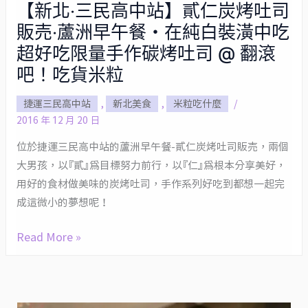
【新北‧三民高中站】貳仁炭烤吐司
【新
販売‧蘆洲早午餐・在純白裝潢中吃
北‧
三
超好吃限量手作碳烤吐司 @ 翻滾
民
吧！吃貨米粒
高
捷運三民高中站
,
新北美食
,
米粒吃什麼
/
中
2016 年 12 月 20 日
站】
貳
位於捷運三民高中站的蘆洲早午餐-貳仁炭烤吐司販売，兩個
仁
大男孩，以『貳』為目標努力前行，以『仁』為根本分享美好，
炭
用好的食材做美味的炭烤吐司，手作系列好吃到都想一起完
烤
成這微小的夢想呢！
吐
Read More »
司
販
売‧
蘆