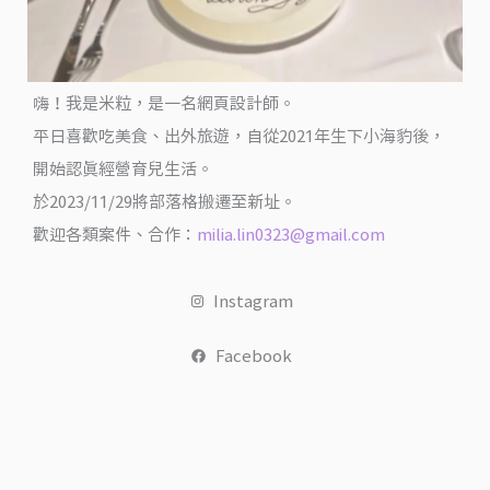
手
作
碳
嗨！我是米粒，是一名網頁設計師。
烤
平日喜歡吃美食、出外旅遊，自從2021年生下小海豹後，
吐
司
開始認真經營育兒生活。
@
於2023/11/29將部落格搬遷至新址。
翻
歡迎各類案件、合作：
milia.lin0323@gmail.com
滾
吧！
Instagram
吃
貨
Facebook
米
粒