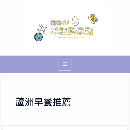
跳
Main
至
Menu
主
要
內
容
蘆洲早餐推薦