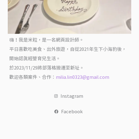
負
擔
的
補
充
嗨！我是米粒，是一名網頁設計師。
元
平日喜歡吃美食、出外旅遊，自從2021年生下小海豹後，
氣！
開始認真經營育兒生活。
@
於2023/11/29將部落格搬遷至新址。
米
歡迎各類案件、合作：
milia.lin0323@gmail.com
粒
過
Instagram
日
子
Facebook