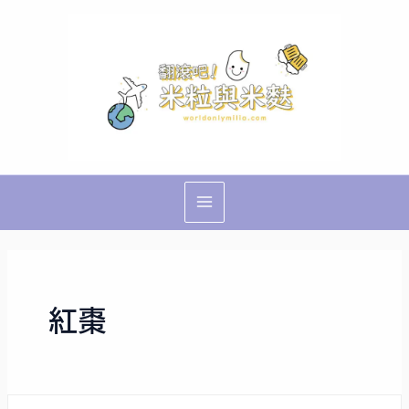
跳
Main
至
Menu
主
要
內
容
紅棗