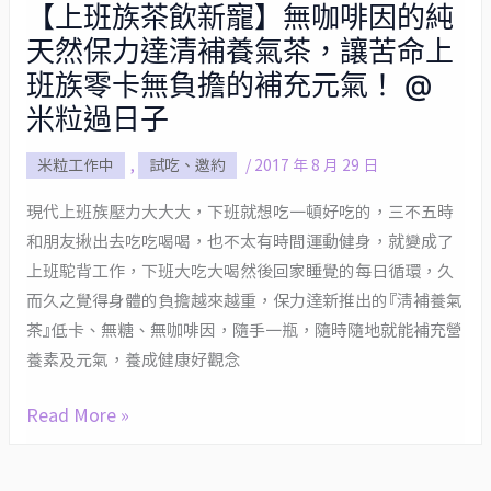
【上班族茶飲新寵】無咖啡因的純
【上
天然保力達清補養氣茶，讓苦命上
班
族
班族零卡無負擔的補充元氣！ @
茶
米粒過日子
飲
米粒工作中
,
試吃、邀約
/
2017 年 8 月 29 日
新
寵】
現代上班族壓力大大大，下班就想吃一頓好吃的，三不五時
無
和朋友揪出去吃吃喝喝，也不太有時間運動健身，就變成了
咖
上班駝背工作，下班大吃大喝然後回家睡覺的每日循環，久
啡
而久之覺得身體的負擔越來越重，保力達新推出的『清補養氣
因
茶』低卡、無糖、無咖啡因，隨手一瓶，隨時隨地就能補充營
的
養素及元氣，養成健康好觀念
純
天
Read More »
然
保