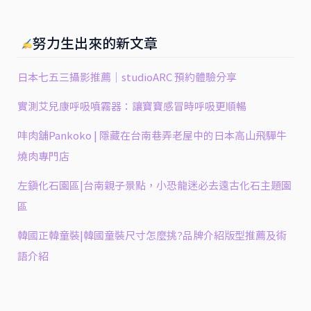
努力生出來的新文章
日本七五三攝影推薦｜studioARC 預約體驗分享
實測艾兒康呼吸噴霧器：讓寶寶感冒時呼吸更順暢
㕩肉舖Pankoko | 隱藏在台南巷弄老屋中的日本高山飛驒牛
燒肉專門店
左鎮化石園區|台南親子景點，小恐龍迷必去遠古化石主題園
區
韓國正韓童裝|韓國童裝尺寸怎麼挑?品牌介紹版型推薦及術
語介紹