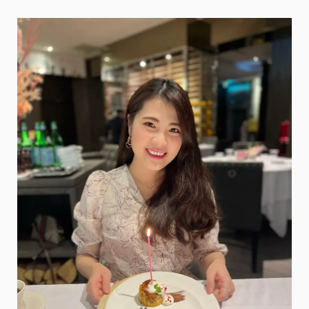
力
達
清
補
養
氣
茶，
讓
苦
命
上
班
族
零
卡
無