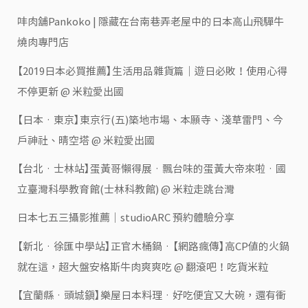
㕩肉舖Pankoko | 隱藏在台南巷弄老屋中的日本高山飛驒牛
燒肉專門店
【2019日本必買推薦】生活用品雜貨篇｜遊日必敗！使用心得
不停更新 @ 米粒愛出國
【日本‧東京】東京行(五)築地市場、本願寺、淺草雷門、今
戶神社、晴空塔 @ 米粒愛出國
【台北‧士林站】蛋黃哥懶得展‧飄台味的蛋黃大帝來啦‧國
立臺灣科學教育館(士林科教館) @ 米粒走跳台灣
日本七五三攝影推薦｜studioARC 預約體驗分享
【新北‧徐匯中學站】正官木桶鍋‧【網路瘋傳】高CP值的火鍋
就在這，超大盤安格斯牛肉爽爽吃 @ 翻滾吧！吃貨米粒
【宜蘭縣‧頭城鎮】樂屋日本料理‧好吃便宜又大碗，還有衝