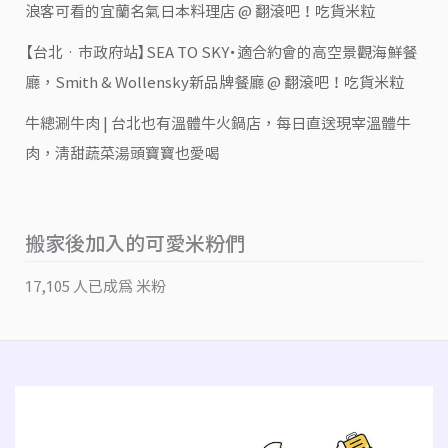
浪客可看的宜蘭名氣日本料理店 @ 翻滾吧！吃貨米粒
【台北‧市政府站】SEA TO SKY・適合約會的高空景觀海鮮餐
廳，Smith & Wollensky新品牌餐廳 @ 翻滾吧！吃貨米粒
牛總涮牛肉 | 台北也有溫體牛火鍋店，每日直送現宰溫體牛
肉，清甜蔬菜湯頭寶寶也愛喝
搬家後加入的可愛米粉們
17,105 人已成為 米粉